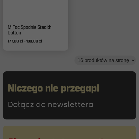
Ten
M-Tac Spodnie Stealth
produkt
Cotton
ma
Zakres
177,00
zł
–
189,00
zł
wiele
cen:
wariantów.
od
Opcje
177,00 zł
można
do
wybrać
189,00 zł
na
stronie
Niczego nie przegap!
produktu
Dołącz do newslettera