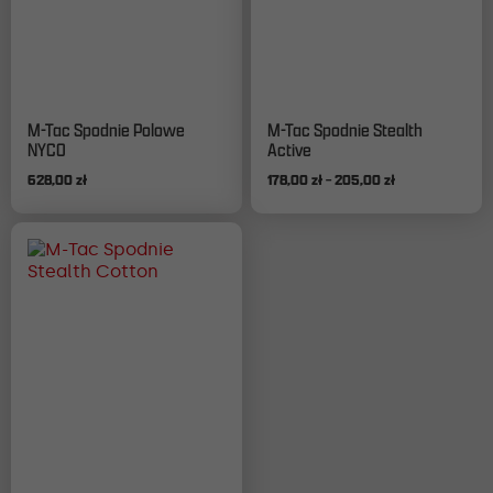
Ten
Ten
M-Tac Spodnie Polowe
M-Tac Spodnie Stealth
produkt
produkt
NYCO
Active
ma
ma
Zakres
628,00
zł
178,00
zł
–
205,00
zł
wiele
wiele
cen:
wariantów.
wariantów.
od
Opcje
Opcje
178,00 zł
można
można
do
wybrać
wybrać
205,00 zł
na
na
stronie
stronie
produktu
produktu