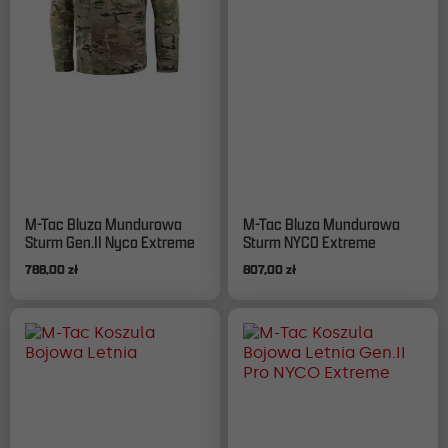
Ten
Ten
M-Tac Bluza Mundurowa
M-Tac Bluza Mundurowa
produkt
produkt
Sturm Gen.II Nyco Extreme
Sturm NYCO Extreme
ma
ma
788,00
zł
807,00
zł
wiele
wiele
wariantów.
wariantów.
Opcje
Opcje
można
można
wybrać
wybrać
na
na
stronie
stronie
produktu
produktu