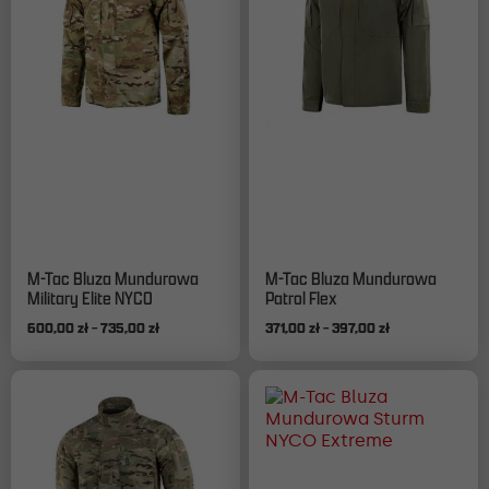
Ten
Ten
M-Tac Bluza Mundurowa
M-Tac Bluza Mundurowa
produkt
produkt
Military Elite NYCO
Patrol Flex
ma
ma
Zakres
Zakres
600,00
zł
–
735,00
zł
371,00
zł
–
397,00
zł
wiele
wiele
cen:
cen:
wariantów.
wariantów.
od
od
Opcje
Opcje
600,00 zł
371,00 zł
można
można
do
do
wybrać
wybrać
735,00 zł
397,00 zł
na
na
stronie
stronie
produktu
produktu