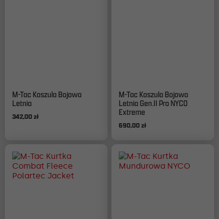
Ten
Ten
M-Tac Koszula Bojowa
M-Tac Koszula Bojowa
produkt
produkt
Letnia
Letnia Gen.II Pro NYCO
ma
ma
Extreme
342,00
zł
wiele
wiele
690,00
zł
wariantów.
wariantów.
Opcje
Opcje
można
można
wybrać
wybrać
na
na
stronie
stronie
produktu
produktu