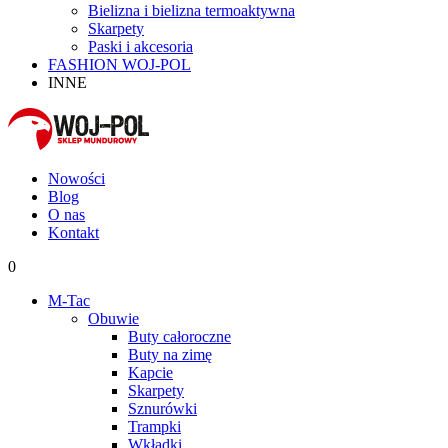
Bielizna i bielizna termoaktywna
Skarpety
Paski i akcesoria
FASHION WOJ-POL
INNE
Nowości
Blog
O nas
Kontakt
0
M-Tac
Obuwie
Buty całoroczne
Buty na zimę
Kapcie
Skarpety
Sznurówki
Trampki
Wkładki