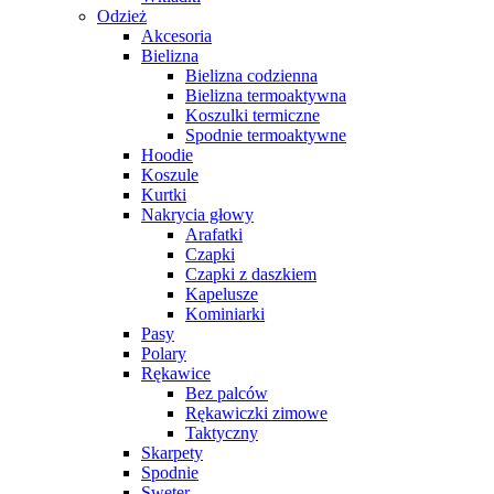
Odzież
Akcesoria
Bielizna
Bielizna codzienna
Bielizna termoaktywna
Koszulki termiczne
Spodnie termoaktywne
Hoodie
Koszule
Kurtki
Nakrycia głowy
Arafatki
Czapki
Czapki z daszkiem
Kapelusze
Kominiarki
Pasy
Polary
Rękawice
Bez palców
Rękawiczki zimowe
Taktyczny
Skarpety
Spodnie
Sweter