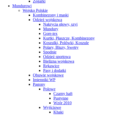
Zegarki
Mundurowi
Wojsko Polskie
Kombinezony i maski
Odzież wojskowa
Nakrycia głowy, szyi
Mundury
Gore-tex
Kurtki, Płaszcze, Kombinezony
Koszulki, Polówki, Koszule
Polary, Bluzy, Swetry
Spodnie
Odzież sportowa
Bielizna wojskowa
Rękawice
Pasy i dodatki
Obuwie wojskowe
Imienniki WP
Pagony
Polowe
Czarny haft
Pustynne
Wzór 2010
Wyjściowe
Khaki