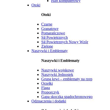
Haft komputerowy
Otoki
Otoki
Czarne
Granatowe
Pomarańczowe
Sił Powietrznych
Sił Powietrznych Nowy Wzór
Zielone
Naszywki i Emblematy
Naszywki i Emblematy
Naszywki wojskowe
Naszywki Jednostek
Grupa krwi – emblematy na rzep
Orzełki
Flaga
Proporczyk
Gapa skoczka spadochronowego
Odznaczenia i dodatki