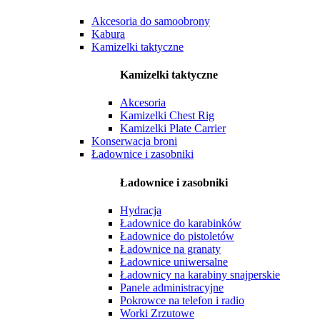
Akcesoria do samoobrony
Kabura
Kamizelki taktyczne
Kamizelki taktyczne
Akcesoria
Kamizelki Chest Rig
Kamizelki Plate Carrier
Konserwacja broni
Ładownice i zasobniki
Ładownice i zasobniki
Hydracja
Ładownice do karabinków
Ładownice do pistoletów
Ładownice na granaty
Ładownice uniwersalne
Ładownicy na karabiny snajperskie
Panele administracyjne
Pokrowce na telefon i radio
Worki Zrzutowe