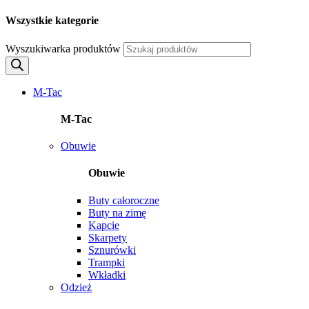
Wszystkie kategorie
Wyszukiwarka produktów
M-Tac
M-Tac
Obuwie
Obuwie
Buty całoroczne
Buty na zimę
Kapcie
Skarpety
Sznurówki
Trampki
Wkładki
Odzież