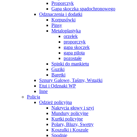
Proporczyk
Gapa skoczka spadochronowego
Odznaczenia i dodatki
Korpusówki
Pinsy
Metaloplastyka
orzełek
proporczyk
gapa skoczek
gapa pilota
pozostałe
Spinki do mankietu
Guziki
Baretki
Sznury Galowe, Taśmy, Wstążki
Etui i Odznaki WP
Inne
Policja
Odzież policyjna
Nakrycia głowy i szyi
Mundury policyjne
Kurtki policyjne
Polary, Bluzy, Swetry
Koszulki i Koszule
Spodnie