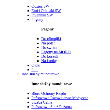
Odzież SW
Etui i Odznaki SW
Imienniki SW
Pagony
Pagony
Do olimpijki
Na polar
Do swetra
Pagony na MORO
Do koszuli
Na kurtkę
Otoki
Inne
Inne służby mundurowe
Inne służby mundurowe
Biuro Ochrony Rządu
Państwowe Ratownictwo Medyczne
Służba Celna
Państwowa Straż Pożarna