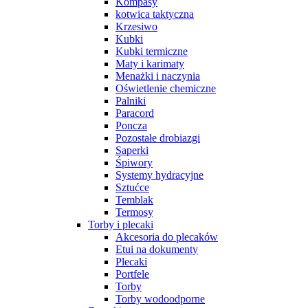
Kompasy
kotwica taktyczna
Krzesiwo
Kubki
Kubki termiczne
Maty i karimaty
Menażki i naczynia
Oświetlenie chemiczne
Palniki
Paracord
Poncza
Pozostałe drobiazgi
Saperki
Śpiwory
Systemy hydracyjne
Sztućce
Temblak
Termosy
Torby i plecaki
Akcesoria do plecaków
Etui na dokumenty
Plecaki
Portfele
Torby
Torby wodoodporne