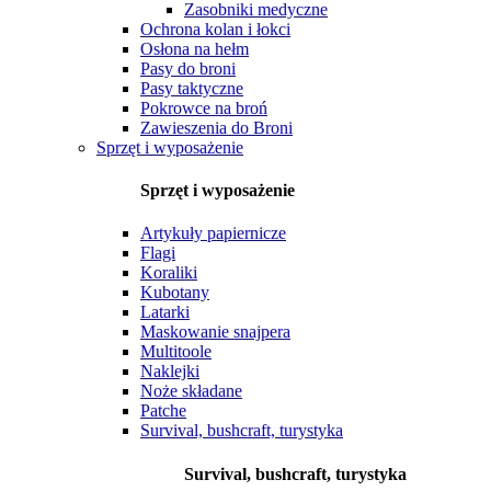
Zasobniki medyczne
Ochrona kolan i łokci
Osłona na hełm
Pasy do broni
Pasy taktyczne
Pokrowce na broń
Zawieszenia do Broni
Sprzęt i wyposażenie
Sprzęt i wyposażenie
Artykuły papiernicze
Flagi
Koraliki
Kubotany
Latarki
Maskowanie snajpera
Multitoole
Naklejki
Noże składane
Patche
Survival, bushcraft, turystyka
Survival, bushcraft, turystyka