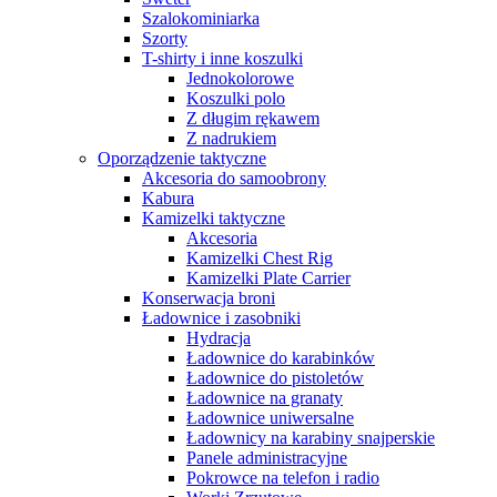
Szalokominiarka
Szorty
T-shirty i inne koszulki
Jednokolorowe
Koszulki polo
Z długim rękawem
Z nadrukiem
Oporządzenie taktyczne
Akcesoria do samoobrony
Kabura
Kamizelki taktyczne
Akcesoria
Kamizelki Chest Rig
Kamizelki Plate Carrier
Konserwacja broni
Ładownice i zasobniki
Hydracja
Ładownice do karabinków
Ładownice do pistoletów
Ładownice na granaty
Ładownice uniwersalne
Ładownicy na karabiny snajperskie
Panele administracyjne
Pokrowce na telefon i radio