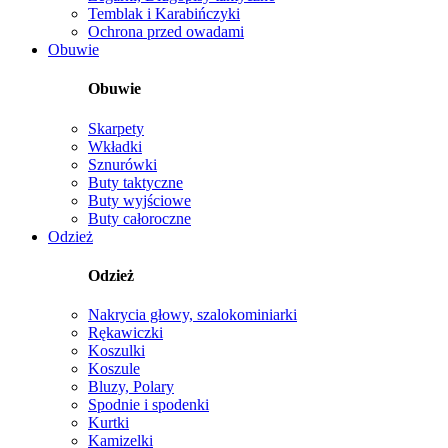
Temblak i Karabińczyki
Ochrona przed owadami
Obuwie
Obuwie
Skarpety
Wkładki
Sznurówki
Buty taktyczne
Buty wyjściowe
Buty całoroczne
Odzież
Odzież
Nakrycia głowy, szalokominiarki
Rękawiczki
Koszulki
Koszule
Bluzy, Polary
Spodnie i spodenki
Kurtki
Kamizelki