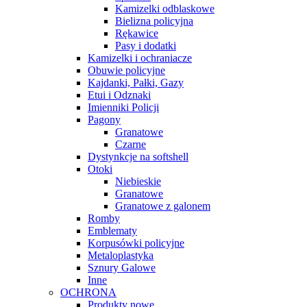
Kamizelki odblaskowe
Bielizna policyjna
Rękawice
Pasy i dodatki
Kamizelki i ochraniacze
Obuwie policyjne
Kajdanki, Pałki, Gazy
Etui i Odznaki
Imienniki Policji
Pagony
Granatowe
Czarne
Dystynkcje na softshell
Otoki
Niebieskie
Granatowe
Granatowe z galonem
Romby
Emblematy
Korpusówki policyjne
Metaloplastyka
Sznury Galowe
Inne
OCHRONA
Produkty nowe