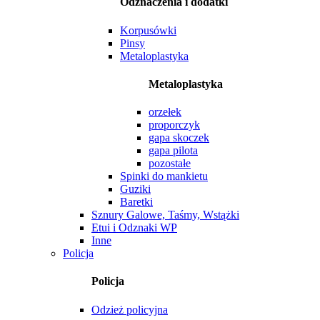
Odznaczenia i dodatki
Korpusówki
Pinsy
Metaloplastyka
Metaloplastyka
orzełek
proporczyk
gapa skoczek
gapa pilota
pozostałe
Spinki do mankietu
Guziki
Baretki
Sznury Galowe, Taśmy, Wstążki
Etui i Odznaki WP
Inne
Policja
Policja
Odzież policyjna