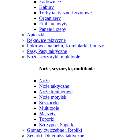
Ładownice
Kabury
Torby taktyczne i zrzutowe
Organizery
Etui i uchwyty
Panele i rzepy
Apteczki
Rękawice taktyczne
Pokrowce na hełm, Kominiarki, Ponczo
Pasy, Pasy taktyczne
Noże, scyzoryki, multitoole
Noże, scyzoryki, multitoole
Noże
Noże taktyczne
Noże treningowe
Noże motylek
Scyzoryki
Multitoole
Maczety
Toporki
Szczypce, Saperki
Granaty ćwiczebne i Repliki
Zegarki, Długopisy taktyczne