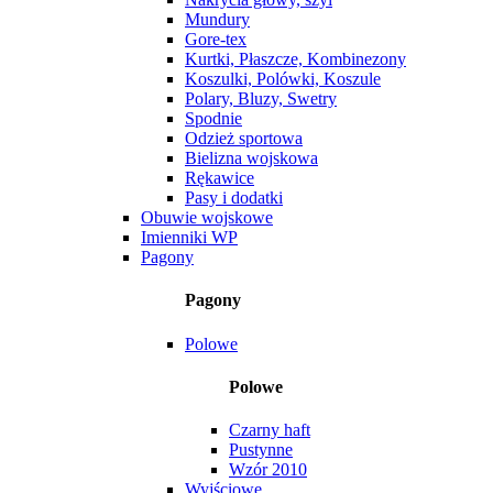
Mundury
Gore-tex
Kurtki, Płaszcze, Kombinezony
Koszulki, Polówki, Koszule
Polary, Bluzy, Swetry
Spodnie
Odzież sportowa
Bielizna wojskowa
Rękawice
Pasy i dodatki
Obuwie wojskowe
Imienniki WP
Pagony
Pagony
Polowe
Polowe
Czarny haft
Pustynne
Wzór 2010
Wyjściowe