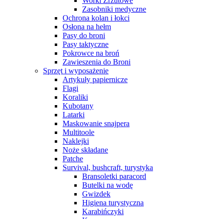
Worki Zrzutowe
Zasobniki medyczne
Ochrona kolan i łokci
Osłona na hełm
Pasy do broni
Pasy taktyczne
Pokrowce na broń
Zawieszenia do Broni
Sprzęt i wyposażenie
Artykuły papiernicze
Flagi
Koraliki
Kubotany
Latarki
Maskowanie snajpera
Multitoole
Naklejki
Noże składane
Patche
Survival, bushcraft, turystyka
Bransoletki paracord
Butelki na wodę
Gwizdek
Higiena turystyczna
Karabińczyki