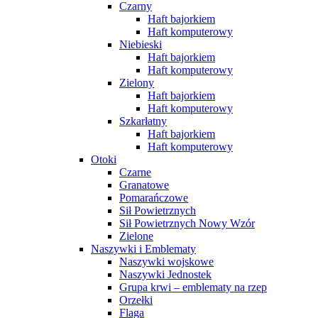
Czarny
Haft bajorkiem
Haft komputerowy
Niebieski
Haft bajorkiem
Haft komputerowy
Zielony
Haft bajorkiem
Haft komputerowy
Szkarłatny
Haft bajorkiem
Haft komputerowy
Otoki
Czarne
Granatowe
Pomarańczowe
Sił Powietrznych
Sił Powietrznych Nowy Wzór
Zielone
Naszywki i Emblematy
Naszywki wojskowe
Naszywki Jednostek
Grupa krwi – emblematy na rzep
Orzełki
Flaga