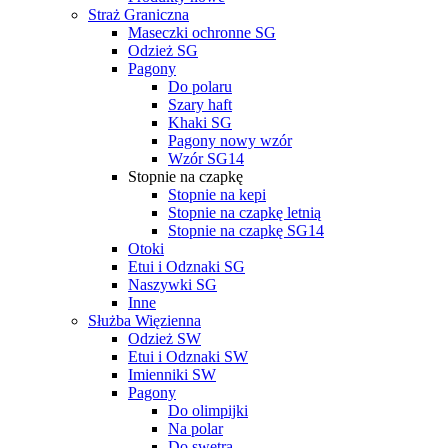
Straż Graniczna
Maseczki ochronne SG
Odzież SG
Pagony
Do polaru
Szary haft
Khaki SG
Pagony nowy wzór
Wzór SG14
Stopnie na czapkę
Stopnie na kepi
Stopnie na czapkę letnią
Stopnie na czapkę SG14
Otoki
Etui i Odznaki SG
Naszywki SG
Inne
Służba Więzienna
Odzież SW
Etui i Odznaki SW
Imienniki SW
Pagony
Do olimpijki
Na polar
Do swetra