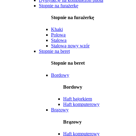
Dystynkcje na kombinezon pilota
Stopnie na furażerkę
Stopnie na furażerkę
Khaki
Polową
Stalową
Stalową nowy wzór
Stopnie na beret
Stopnie na beret
Bordowy
Bordowy
Haft bajorkiem
Haft komputerowy
Brązowy
Brązowy
Haft komputerowy