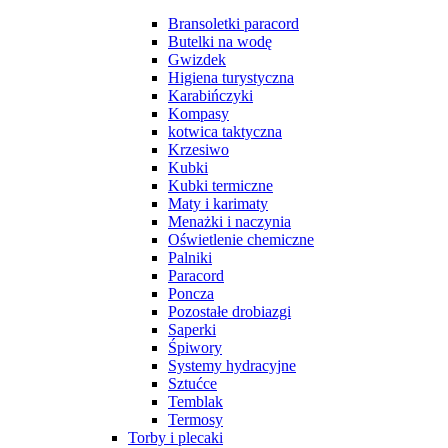
Bransoletki paracord
Butelki na wodę
Gwizdek
Higiena turystyczna
Karabińczyki
Kompasy
kotwica taktyczna
Krzesiwo
Kubki
Kubki termiczne
Maty i karimaty
Menażki i naczynia
Oświetlenie chemiczne
Palniki
Paracord
Poncza
Pozostałe drobiazgi
Saperki
Śpiwory
Systemy hydracyjne
Sztućce
Temblak
Termosy
Torby i plecaki