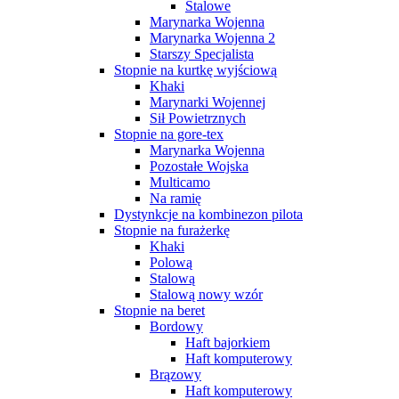
Stalowe
Marynarka Wojenna
Marynarka Wojenna 2
Starszy Specjalista
Stopnie na kurtkę wyjściową
Khaki
Marynarki Wojennej
Sił Powietrznych
Stopnie na gore-tex
Marynarka Wojenna
Pozostałe Wojska
Multicamo
Na ramię
Dystynkcje na kombinezon pilota
Stopnie na furażerkę
Khaki
Polową
Stalową
Stalową nowy wzór
Stopnie na beret
Bordowy
Haft bajorkiem
Haft komputerowy
Brązowy
Haft komputerowy