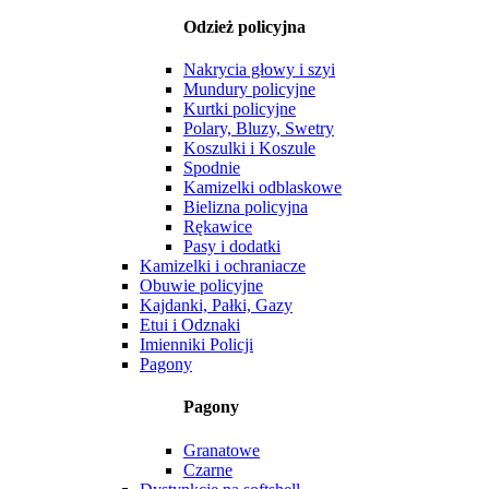
Odzież policyjna
Nakrycia głowy i szyi
Mundury policyjne
Kurtki policyjne
Polary, Bluzy, Swetry
Koszulki i Koszule
Spodnie
Kamizelki odblaskowe
Bielizna policyjna
Rękawice
Pasy i dodatki
Kamizelki i ochraniacze
Obuwie policyjne
Kajdanki, Pałki, Gazy
Etui i Odznaki
Imienniki Policji
Pagony
Pagony
Granatowe
Czarne