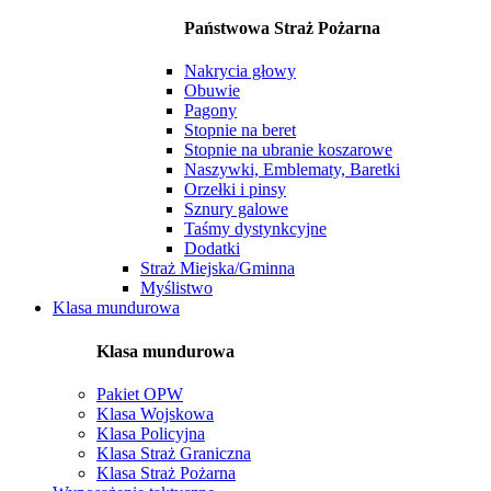
Państwowa Straż Pożarna
Nakrycia głowy
Obuwie
Pagony
Stopnie na beret
Stopnie na ubranie koszarowe
Naszywki, Emblematy, Baretki
Orzełki i pinsy
Sznury galowe
Taśmy dystynkcyjne
Dodatki
Straż Miejska/Gminna
Myślistwo
Klasa mundurowa
Klasa mundurowa
Pakiet OPW
Klasa Wojskowa
Klasa Policyjna
Klasa Straż Graniczna
Klasa Straż Pożarna