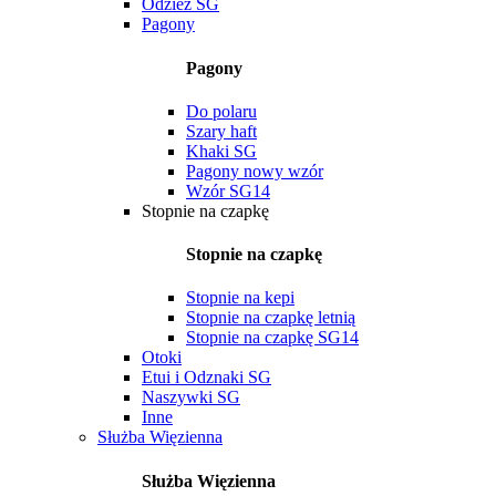
Odzież SG
Pagony
Pagony
Do polaru
Szary haft
Khaki SG
Pagony nowy wzór
Wzór SG14
Stopnie na czapkę
Stopnie na czapkę
Stopnie na kepi
Stopnie na czapkę letnią
Stopnie na czapkę SG14
Otoki
Etui i Odznaki SG
Naszywki SG
Inne
Służba Więzienna
Służba Więzienna