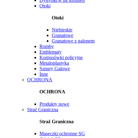
Dystynkcje na softshell
Otoki
Otoki
Niebieskie
Granatowe
Granatowe z galonem
Romby
Emblematy
Korpusówki policyjne
Metaloplastyka
Sznury Galowe
Inne
OCHRONA
OCHRONA
Produkty nowe
Straż Graniczna
Straż Graniczna
Maseczki ochronne SG