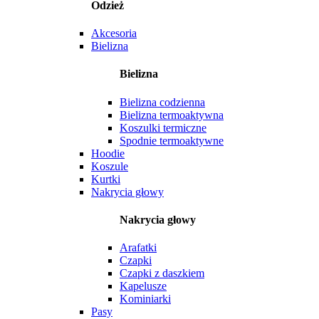
Odzież
Akcesoria
Bielizna
Bielizna
Bielizna codzienna
Bielizna termoaktywna
Koszulki termiczne
Spodnie termoaktywne
Hoodie
Koszule
Kurtki
Nakrycia głowy
Nakrycia głowy
Arafatki
Czapki
Czapki z daszkiem
Kapelusze
Kominiarki
Pasy