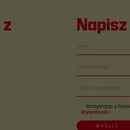
 z
Napisz
Imię
Adres e-mail
Treść wiadomości
Korzystając z form
Prywatności