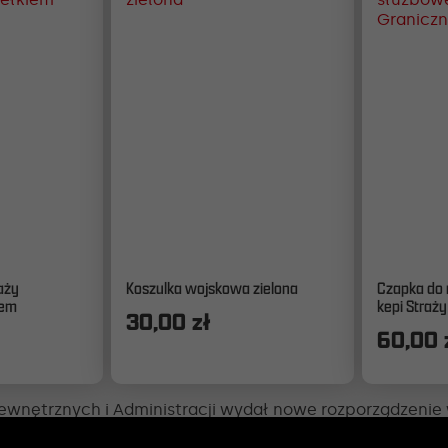
Ten
Ten
aży
Koszulka wojskowa zielona
Czapka do
produkt
produkt
iem
kepi Straży
30,00
zł
ma
ma
60,00
wiele
wiele
wariantów.
wariantó
Opcje
Opcje
można
można
ewnętrznych i Administracji wydał nowe rozporządzenie 
wybrać
wybrać
aży Granicznej. Do ważniejszych zmian zalicza się: zmia
na
na