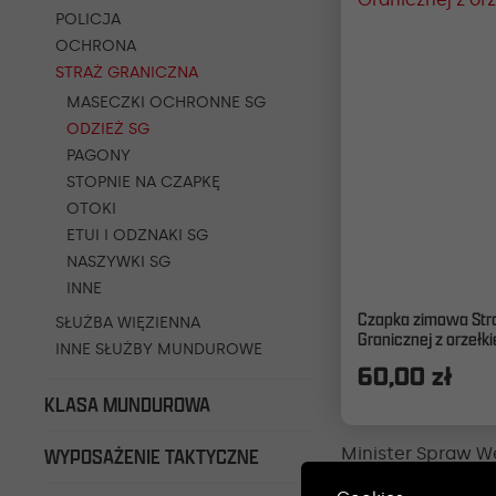
POLICJA
OCHRONA
STRAŻ GRANICZNA
MASECZKI OCHRONNE SG
ODZIEŻ SG
PAGONY
STOPNIE NA CZAPKĘ
OTOKI
ETUI I ODZNAKI SG
NASZYWKI SG
INNE
Ten
Czapka zimowa Str
SŁUŻBA WIĘZIENNA
produkt
Granicznej z orzełk
INNE SŁUŻBY MUNDUROWE
ma
60,00
zł
wiele
wariantów.
KLASA MUNDUROWA
Opcje
można
Minister Spraw W
WYPOSAŻENIE TAKTYCZNE
wybrać
umundurowania Str
na