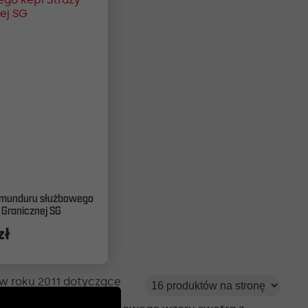
 munduru służbowego
 Granicznej SG
zł
w.
w roku 2011 dotyczące
na kurtki polowej na