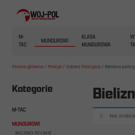
M-
KLASA
W
MUNDUROWI
TAC
MUNDUROWA
T
Strona główna
/
Policja
/
Odzież Policyjna
/ Bielizna polic
Kategorie
Bieliz
M-TAC
Nie znalez
MUNDUROWI
WOJSKO POLSKIE