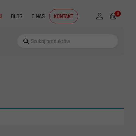
0
I
BLOG
O NAS
KONTAKT
Wyszukiwarka
produktów