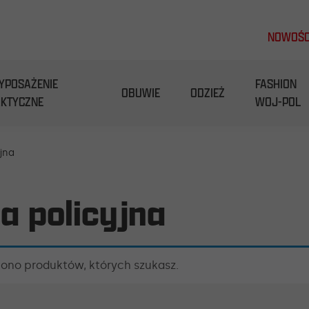
NOWOŚC
YPOSAŻENIE
FASHION
OBUWIE
ODZIEŻ
AKTYCZNE
WOJ-POL
yjna
na policyjna
iono produktów, których szukasz.