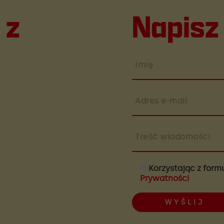
 z
Napisz
Imię
Adres e-mail
Treść wiadomości
Korzystając z form
Prywatności