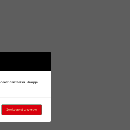
chcesz ciasteczka, klikając
Zaakceptuj wszystko