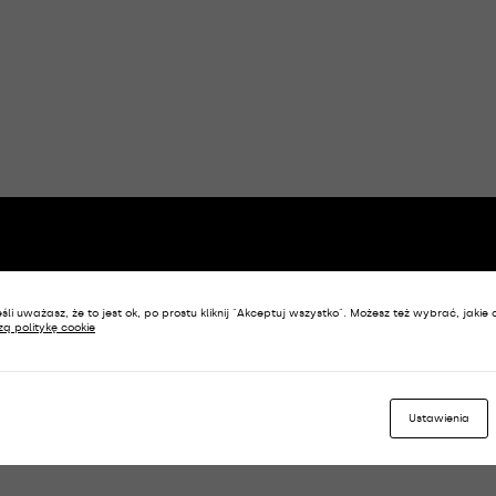
śli uważasz, że to jest ok, po prostu kliknij "Akceptuj wszystko". Możesz też wybrać, jakie 
zą politykę cookie
Ustawienia