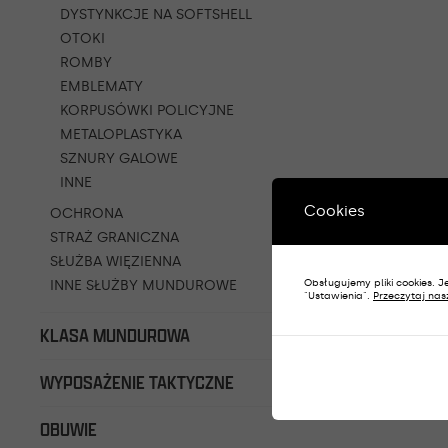
DYSTYNKCJE NA SOFTSHELL
OTOKI
ROMBY
EMBLEMATY
KORPUSÓWKI POLICYJNE
METALOPLASTYKA
SZNURY GALOWE
INNE
Cookies
OCHRONA
STRAŻ GRANICZNA
SŁUŻBA WIĘZIENNA
INNE SŁUŻBY MUNDUROWE
Obsługujemy pliki cookies. Je
"Ustawienia".
Przeczytaj nas
KLASA MUNDUROWA
WYPOSAŻENIE TAKTYCZNE
OBUWIE