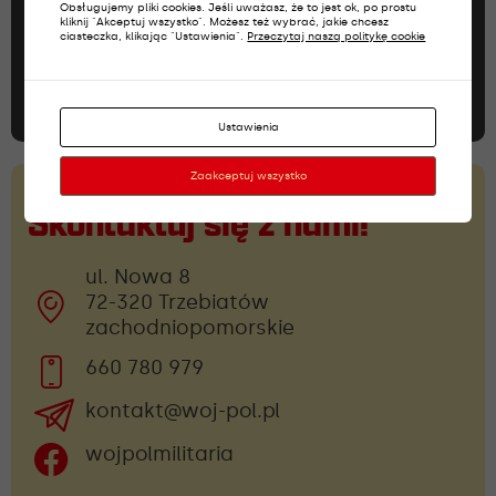
Obsługujemy pliki cookies. Jeśli uważasz, że to jest ok, po prostu
produktu
Niczego nie przegap!
produktu
kliknij "Akceptuj wszystko". Możesz też wybrać, jakie chcesz
ciasteczka, klikając "Ustawienia".
Przeczytaj naszą politykę cookie
Dołącz do newslettera
Ustawienia
Zaakceptuj wszystko
Skontaktuj się z nami!
ul. Nowa 8
72-320 Trzebiatów
zachodniopomorskie
660 780 979
kontakt@woj-pol.pl
wojpolmilitaria