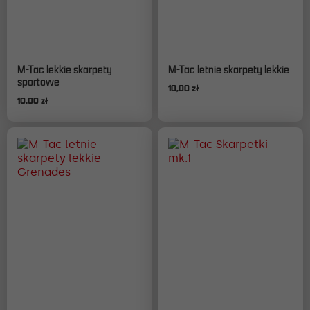
Ten
Ten
M-Tac lekkie skarpety
M-Tac letnie skarpety lekkie
produkt
produkt
sportowe
10,00
zł
ma
ma
10,00
zł
wiele
wiele
wariantów.
wariantów.
Opcje
Opcje
można
można
wybrać
wybrać
na
na
stronie
stronie
produktu
produktu