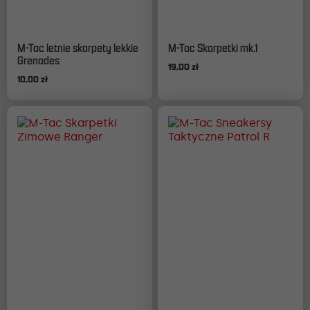
Ten
Ten
M-Tac letnie skarpety lekkie
M-Tac Skarpetki mk.1
produkt
produkt
Grenades
19,00
zł
ma
ma
10,00
zł
wiele
wiele
wariantów.
wariantów.
Opcje
Opcje
można
można
wybrać
wybrać
na
na
stronie
stronie
produktu
produktu