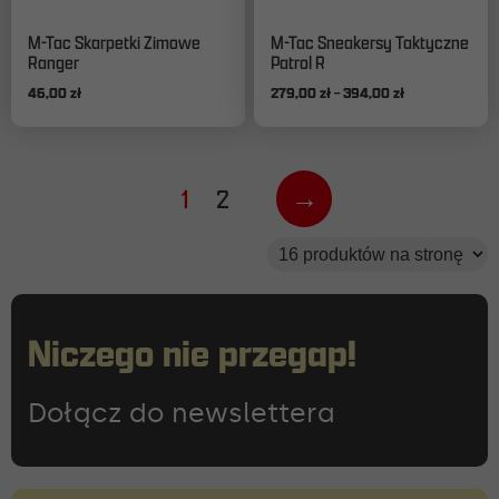
Ten
Ten
M-Tac Skarpetki Zimowe
M-Tac Sneakersy Taktyczne
produkt
produkt
Ranger
Patrol R
ma
ma
Zakres
46,00
zł
279,00
zł
–
394,00
zł
wiele
wiele
cen:
wariantów.
wariantów.
od
Opcje
Opcje
279,00 zł
można
można
do
wybrać
wybrać
1
2
→
394,00 zł
na
na
stronie
stronie
produktu
produktu
Niczego nie przegap!
Dołącz do newslettera