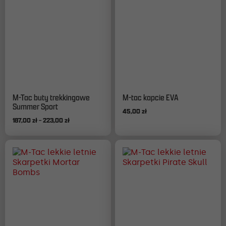
Ten
Ten
M-Tac buty trekkingowe
M-tac kapcie EVA
produkt
produkt
Summer Sport
45,00
zł
ma
ma
Zakres
187,00
zł
–
223,00
zł
wiele
wiele
cen:
wariantów.
wariantów.
od
Opcje
Opcje
187,00 zł
można
można
do
wybrać
wybrać
223,00 zł
na
na
stronie
stronie
produktu
produktu