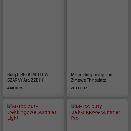
Ten
Ten
Buty SIBEZA PRO LOW
M-Tac Buty Taktyczne
produkt
produkt
CZARNY Art. 2201111
Zimowe Thinsulate
ma
ma
448,00
zł
307,00
zł
wiele
wiele
wariantów.
wariantów.
Opcje
Opcje
można
można
wybrać
wybrać
na
na
stronie
stronie
produktu
produktu