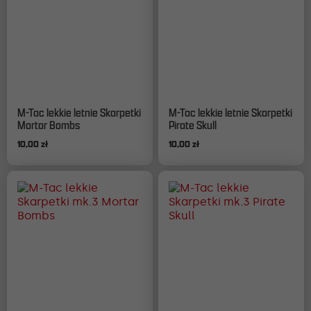
Ten
Ten
M-Tac lekkie letnie Skarpetki
M-Tac lekkie letnie Skarpetki
produkt
produkt
Mortar Bombs
Pirate Skull
ma
ma
10,00
zł
10,00
zł
wiele
wiele
wariantów.
wariantów.
Opcje
Opcje
można
można
wybrać
wybrać
na
na
stronie
stronie
produktu
produktu