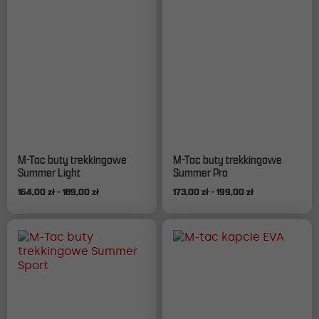
Ten
Ten
M-Tac buty trekkingowe
M-Tac buty trekkingowe
produkt
produkt
Summer Light
Summer Pro
ma
ma
Zakres
Zakres
164,00
zł
–
189,00
zł
173,00
zł
–
199,00
zł
wiele
wiele
cen:
cen:
wariantów.
wariantów.
od
od
Opcje
Opcje
164,00 zł
173,00 zł
można
można
do
do
wybrać
wybrać
189,00 zł
199,00 zł
na
na
stronie
stronie
produktu
produktu