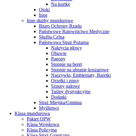
Na kurtkę
Otoki
Inne
Inne służby mundurowe
Biuro Ochrony Rządu
Państwowe Ratownictwo Medyczne
Służba Celna
Państwowa Straż Pożarna
Nakrycia głowy
Obuwie
Pagony
Stopnie na beret
Stopnie na ubranie koszarowe
Naszywki, Emblematy, Baretki
Orzełki i pinsy
Sznury galowe
Taśmy dystynkcyjne
Dodatki
Straż Miejska/Gminna
Myślistwo
Klasa mundurowa
Pakiet OPW
Klasa Wojskowa
Klasa Policyjna
Klasa Straż Graniczna