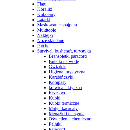
Flagi
Koraliki
Kubotany
Latarki
Maskowanie snajpera
Multitoole
Naklejki
Noże składane
Patche
Survival, bushcraft, turystyka
Bransoletki paracord
Butelki na wodę
Gwizdek
Higiena turystyczna
Karabińczyki
Kompasy
kotwica taktyczna
Krzesiwo
Kubki
Kubki termiczne
Maty i karimaty
Menażki i naczynia
Oświetlenie chemiczne
Palniki
Paracord