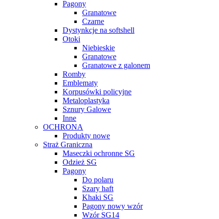
Pagony
Granatowe
Czarne
Dystynkcje na softshell
Otoki
Niebieskie
Granatowe
Granatowe z galonem
Romby
Emblematy
Korpusówki policyjne
Metaloplastyka
Sznury Galowe
Inne
OCHRONA
Produkty nowe
Straż Graniczna
Maseczki ochronne SG
Odzież SG
Pagony
Do polaru
Szary haft
Khaki SG
Pagony nowy wzór
Wzór SG14