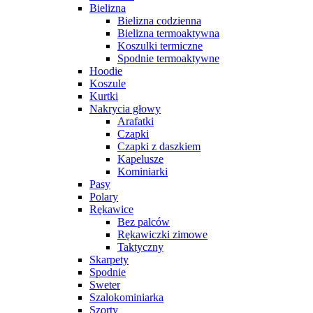
Bielizna
Bielizna codzienna
Bielizna termoaktywna
Koszulki termiczne
Spodnie termoaktywne
Hoodie
Koszule
Kurtki
Nakrycia głowy
Arafatki
Czapki
Czapki z daszkiem
Kapelusze
Kominiarki
Pasy
Polary
Rękawice
Bez palców
Rękawiczki zimowe
Taktyczny
Skarpety
Spodnie
Sweter
Szalokominiarka
Szorty