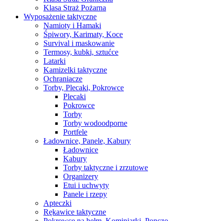
Klasa Straż Pożarna
Wyposażenie taktyczne
Namioty i Hamaki
Śpiwory, Karimaty, Koce
Survival i maskowanie
Termosy, kubki, sztućce
Latarki
Kamizelki taktyczne
Ochraniacze
Torby, Plecaki, Pokrowce
Plecaki
Pokrowce
Torby
Torby wodoodporne
Portfele
Ładownice, Panele, Kabury
Ładownice
Kabury
Torby taktyczne i zrzutowe
Organizery
Etui i uchwyty
Panele i rzepy
Apteczki
Rękawice taktyczne
Pokrowce na hełm, Kominiarki, Ponczo