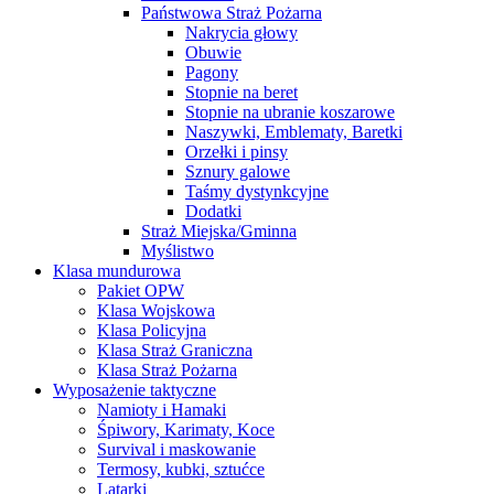
Państwowa Straż Pożarna
Nakrycia głowy
Obuwie
Pagony
Stopnie na beret
Stopnie na ubranie koszarowe
Naszywki, Emblematy, Baretki
Orzełki i pinsy
Sznury galowe
Taśmy dystynkcyjne
Dodatki
Straż Miejska/Gminna
Myślistwo
Klasa mundurowa
Pakiet OPW
Klasa Wojskowa
Klasa Policyjna
Klasa Straż Graniczna
Klasa Straż Pożarna
Wyposażenie taktyczne
Namioty i Hamaki
Śpiwory, Karimaty, Koce
Survival i maskowanie
Termosy, kubki, sztućce
Latarki