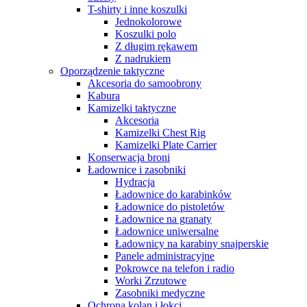
T-shirty i inne koszulki
Jednokolorowe
Koszulki polo
Z długim rękawem
Z nadrukiem
Oporządzenie taktyczne
Akcesoria do samoobrony
Kabura
Kamizelki taktyczne
Akcesoria
Kamizelki Chest Rig
Kamizelki Plate Carrier
Konserwacja broni
Ładownice i zasobniki
Hydracja
Ładownice do karabinków
Ładownice do pistoletów
Ładownice na granaty
Ładownice uniwersalne
Ładownicy na karabiny snajperskie
Panele administracyjne
Pokrowce na telefon i radio
Worki Zrzutowe
Zasobniki medyczne
Ochrona kolan i łokci