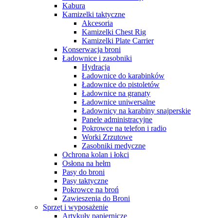
Kabura
Kamizelki taktyczne
Akcesoria
Kamizelki Chest Rig
Kamizelki Plate Carrier
Konserwacja broni
Ładownice i zasobniki
Hydracja
Ładownice do karabinków
Ładownice do pistoletów
Ładownice na granaty
Ładownice uniwersalne
Ładownicy na karabiny snajperskie
Panele administracyjne
Pokrowce na telefon i radio
Worki Zrzutowe
Zasobniki medyczne
Ochrona kolan i łokci
Osłona na hełm
Pasy do broni
Pasy taktyczne
Pokrowce na broń
Zawieszenia do Broni
Sprzęt i wyposażenie
Artykuły papiernicze