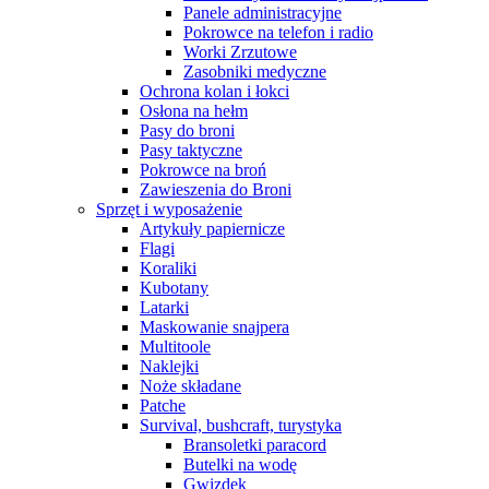
Panele administracyjne
Pokrowce na telefon i radio
Worki Zrzutowe
Zasobniki medyczne
Ochrona kolan i łokci
Osłona na hełm
Pasy do broni
Pasy taktyczne
Pokrowce na broń
Zawieszenia do Broni
Sprzęt i wyposażenie
Artykuły papiernicze
Flagi
Koraliki
Kubotany
Latarki
Maskowanie snajpera
Multitoole
Naklejki
Noże składane
Patche
Survival, bushcraft, turystyka
Bransoletki paracord
Butelki na wodę
Gwizdek