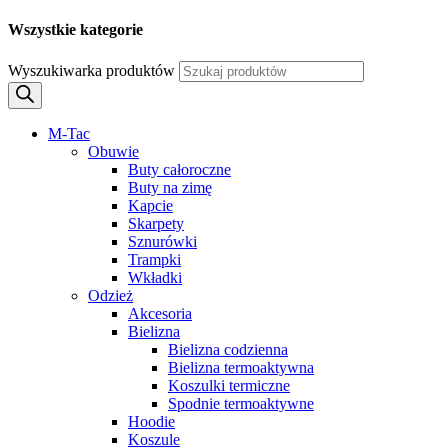
Wszystkie kategorie
Wyszukiwarka produktów
M-Tac
Obuwie
Buty całoroczne
Buty na zimę
Kapcie
Skarpety
Sznurówki
Trampki
Wkładki
Odzież
Akcesoria
Bielizna
Bielizna codzienna
Bielizna termoaktywna
Koszulki termiczne
Spodnie termoaktywne
Hoodie
Koszule