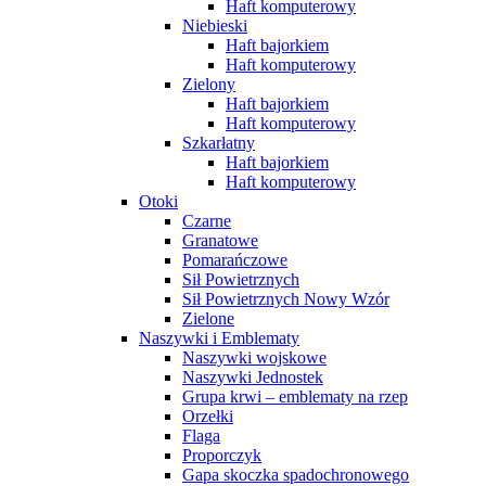
Haft komputerowy
Niebieski
Haft bajorkiem
Haft komputerowy
Zielony
Haft bajorkiem
Haft komputerowy
Szkarłatny
Haft bajorkiem
Haft komputerowy
Otoki
Czarne
Granatowe
Pomarańczowe
Sił Powietrznych
Sił Powietrznych Nowy Wzór
Zielone
Naszywki i Emblematy
Naszywki wojskowe
Naszywki Jednostek
Grupa krwi – emblematy na rzep
Orzełki
Flaga
Proporczyk
Gapa skoczka spadochronowego