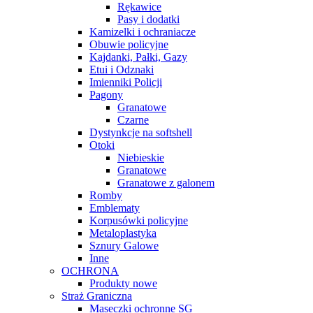
Rękawice
Pasy i dodatki
Kamizelki i ochraniacze
Obuwie policyjne
Kajdanki, Pałki, Gazy
Etui i Odznaki
Imienniki Policji
Pagony
Granatowe
Czarne
Dystynkcje na softshell
Otoki
Niebieskie
Granatowe
Granatowe z galonem
Romby
Emblematy
Korpusówki policyjne
Metaloplastyka
Sznury Galowe
Inne
OCHRONA
Produkty nowe
Straż Graniczna
Maseczki ochronne SG