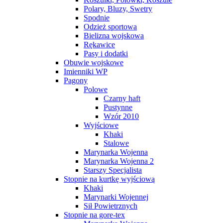
Polary, Bluzy, Swetry
Spodnie
Odzież sportowa
Bielizna wojskowa
Rękawice
Pasy i dodatki
Obuwie wojskowe
Imienniki WP
Pagony
Polowe
Czarny haft
Pustynne
Wzór 2010
Wyjściowe
Khaki
Stalowe
Marynarka Wojenna
Marynarka Wojenna 2
Starszy Specjalista
Stopnie na kurtkę wyjściową
Khaki
Marynarki Wojennej
Sił Powietrznych
Stopnie na gore-tex