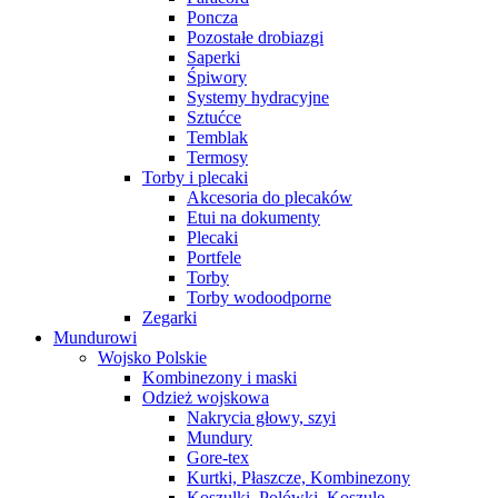
Poncza
Pozostałe drobiazgi
Saperki
Śpiwory
Systemy hydracyjne
Sztućce
Temblak
Termosy
Torby i plecaki
Akcesoria do plecaków
Etui na dokumenty
Plecaki
Portfele
Torby
Torby wodoodporne
Zegarki
Mundurowi
Wojsko Polskie
Kombinezony i maski
Odzież wojskowa
Nakrycia głowy, szyi
Mundury
Gore-tex
Kurtki, Płaszcze, Kombinezony
Koszulki, Polówki, Koszule