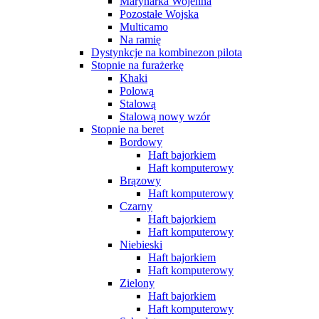
Marynarka Wojenna
Pozostałe Wojska
Multicamo
Na ramię
Dystynkcje na kombinezon pilota
Stopnie na furażerkę
Khaki
Polową
Stalową
Stalową nowy wzór
Stopnie na beret
Bordowy
Haft bajorkiem
Haft komputerowy
Brązowy
Haft komputerowy
Czarny
Haft bajorkiem
Haft komputerowy
Niebieski
Haft bajorkiem
Haft komputerowy
Zielony
Haft bajorkiem
Haft komputerowy