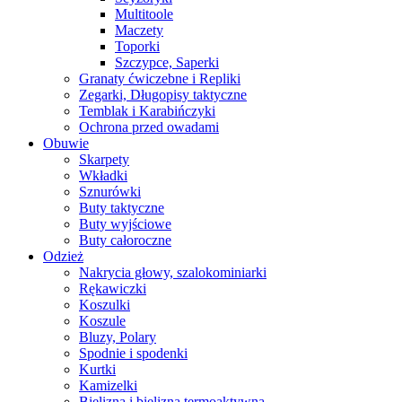
Multitoole
Maczety
Toporki
Szczypce, Saperki
Granaty ćwiczebne i Repliki
Zegarki, Długopisy taktyczne
Temblak i Karabińczyki
Ochrona przed owadami
Obuwie
Skarpety
Wkładki
Sznurówki
Buty taktyczne
Buty wyjściowe
Buty całoroczne
Odzież
Nakrycia głowy, szalokominiarki
Rękawiczki
Koszulki
Koszule
Bluzy, Polary
Spodnie i spodenki
Kurtki
Kamizelki
Bielizna i bielizna termoaktywna