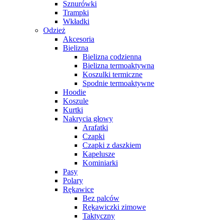
Sznurówki
Trampki
Wkładki
Odzież
Akcesoria
Bielizna
Bielizna codzienna
Bielizna termoaktywna
Koszulki termiczne
Spodnie termoaktywne
Hoodie
Koszule
Kurtki
Nakrycia głowy
Arafatki
Czapki
Czapki z daszkiem
Kapelusze
Kominiarki
Pasy
Polary
Rękawice
Bez palców
Rękawiczki zimowe
Taktyczny