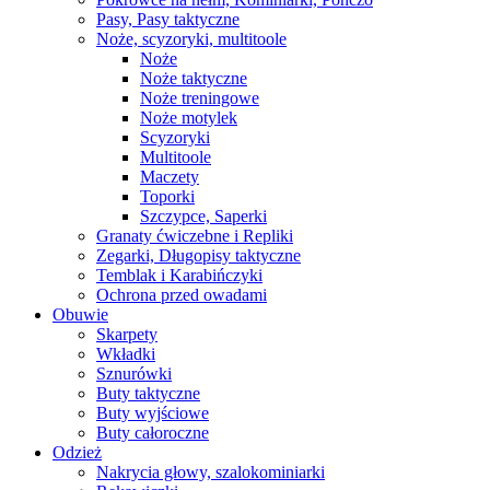
Pasy, Pasy taktyczne
Noże, scyzoryki, multitoole
Noże
Noże taktyczne
Noże treningowe
Noże motylek
Scyzoryki
Multitoole
Maczety
Toporki
Szczypce, Saperki
Granaty ćwiczebne i Repliki
Zegarki, Długopisy taktyczne
Temblak i Karabińczyki
Ochrona przed owadami
Obuwie
Skarpety
Wkładki
Sznurówki
Buty taktyczne
Buty wyjściowe
Buty całoroczne
Odzież
Nakrycia głowy, szalokominiarki