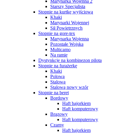
Marynarka Wojenna 2
Starszy Specjalista
Stopnie na kurtkę wyjściową
Khaki
Marynarki Wojennej
Sił Powietrznych
Stopnie na gore-tex
Marynarka Wojenna
Pozostałe Wojska
Multicamo
Na ramię
Dystynkcje na kombinezon pilota
Stopnie na furażerkę
Khaki
Polową
Stalową
Stalową nowy wzór
Stopnie na beret
Bordowy
Haft bajorkiem
Haft komputerowy
Brązowy
Haft komputerowy
Czarny
Haft bajorkiem