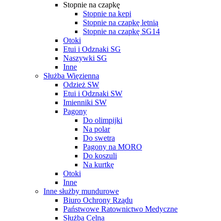
Stopnie na czapkę
Stopnie na kepi
Stopnie na czapkę letnią
Stopnie na czapkę SG14
Otoki
Etui i Odznaki SG
Naszywki SG
Inne
Służba Więzienna
Odzież SW
Etui i Odznaki SW
Imienniki SW
Pagony
Do olimpijki
Na polar
Do swetra
Pagony na MORO
Do koszuli
Na kurtkę
Otoki
Inne
Inne służby mundurowe
Biuro Ochrony Rządu
Państwowe Ratownictwo Medyczne
Służba Celna