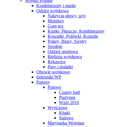
Wojsko Polskie
Kombinezony i maski
Odzież wojskowa
Nakrycia głowy, szyi
Mundury
Gore-tex
Kurtki, Płaszcze, Kombinezony
Koszulki, Polówki, Koszule
Polary, Bluzy, Swetry
Spodnie
Odzież sportowa
Bielizna wojskowa
Rękawice
Pasy i dodatki
Obuwie wojskowe
Imienniki WP
Pagony
Polowe
Czarny haft
Pustynne
Wzór 2010
Wyjściowe
Khaki
Stalowe
Marynarka Wojenna