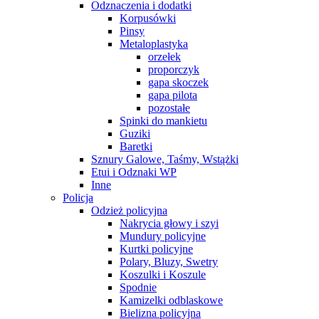
Odznaczenia i dodatki
Korpusówki
Pinsy
Metaloplastyka
orzełek
proporczyk
gapa skoczek
gapa pilota
pozostałe
Spinki do mankietu
Guziki
Baretki
Sznury Galowe, Taśmy, Wstążki
Etui i Odznaki WP
Inne
Policja
Odzież policyjna
Nakrycia głowy i szyi
Mundury policyjne
Kurtki policyjne
Polary, Bluzy, Swetry
Koszulki i Koszule
Spodnie
Kamizelki odblaskowe
Bielizna policyjna