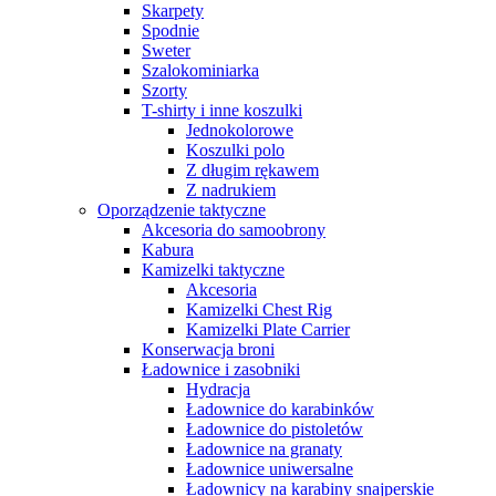
Skarpety
Spodnie
Sweter
Szalokominiarka
Szorty
T-shirty i inne koszulki
Jednokolorowe
Koszulki polo
Z długim rękawem
Z nadrukiem
Oporządzenie taktyczne
Akcesoria do samoobrony
Kabura
Kamizelki taktyczne
Akcesoria
Kamizelki Chest Rig
Kamizelki Plate Carrier
Konserwacja broni
Ładownice i zasobniki
Hydracja
Ładownice do karabinków
Ładownice do pistoletów
Ładownice na granaty
Ładownice uniwersalne
Ładownicy na karabiny snajperskie