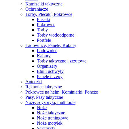
Kamizelki taktyczne
Ochraniacze
Torby, Plecaki, Pokrowce
Plecaki
Pokrowce
Torby
Torby wodoodporne
Portfele
Ładownice, Panele, Kabury
Ładownice
Kabury
Torby taktyczne i zrzutowe
Organizery
Etui i uchwyty
Panele i rzepy
Apteczki
Rękawice taktyczne
Pokrowce na hełm, Kominiarki, Ponczo
Pasy, Pasy taktyczne
Noże, scyzoryki, multitoole
Noże
Noże taktyczne
Noże treningowe
Noże motylek
Scyzoryki