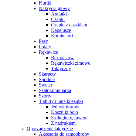
Kurtki
Nakrycia głowy
Arafatki
Czapki
Czapki z daszkiem
Kapelusze
Kominiarki
Pasy
Polary
Rękawice
Bez palców
Rękawiczki zimowe
Taktyczny
Skarpety
Spodnie
Sweter
Szalokominiarka
Szorty
T-shirty i inne koszulki
Jednokolorowe
Koszulki polo
Z długim rękawem
Z nadrukiem
Oporządzenie taktyczne
Akcesoria do samoobrony