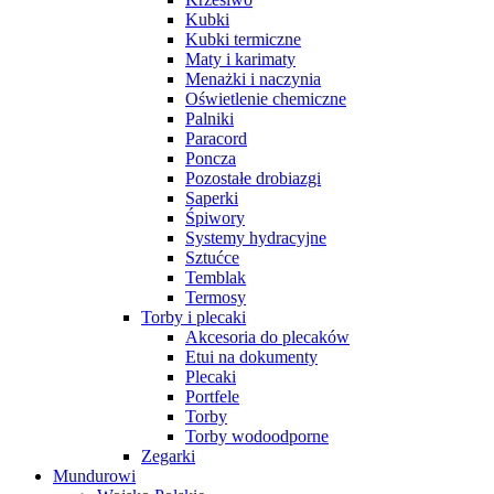
Kubki
Kubki termiczne
Maty i karimaty
Menażki i naczynia
Oświetlenie chemiczne
Palniki
Paracord
Poncza
Pozostałe drobiazgi
Saperki
Śpiwory
Systemy hydracyjne
Sztućce
Temblak
Termosy
Torby i plecaki
Akcesoria do plecaków
Etui na dokumenty
Plecaki
Portfele
Torby
Torby wodoodporne
Zegarki
Mundurowi