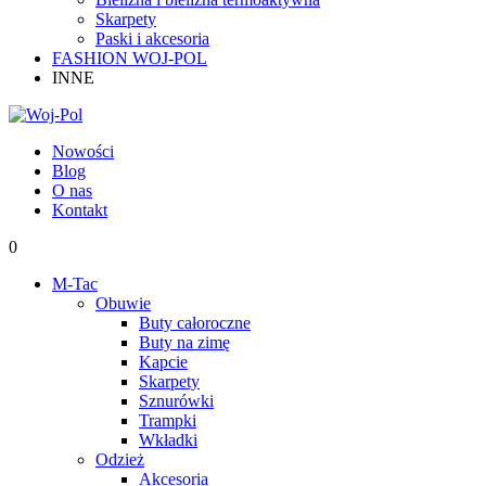
Skarpety
Paski i akcesoria
FASHION WOJ-POL
INNE
Nowości
Blog
O nas
Kontakt
0
M-Tac
Obuwie
Buty całoroczne
Buty na zimę
Kapcie
Skarpety
Sznurówki
Trampki
Wkładki
Odzież
Akcesoria