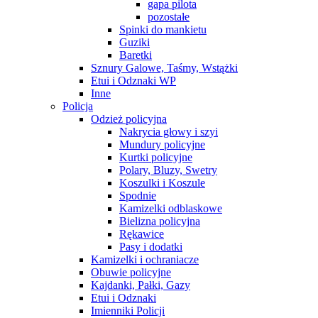
gapa pilota
pozostałe
Spinki do mankietu
Guziki
Baretki
Sznury Galowe, Taśmy, Wstążki
Etui i Odznaki WP
Inne
Policja
Odzież policyjna
Nakrycia głowy i szyi
Mundury policyjne
Kurtki policyjne
Polary, Bluzy, Swetry
Koszulki i Koszule
Spodnie
Kamizelki odblaskowe
Bielizna policyjna
Rękawice
Pasy i dodatki
Kamizelki i ochraniacze
Obuwie policyjne
Kajdanki, Pałki, Gazy
Etui i Odznaki
Imienniki Policji