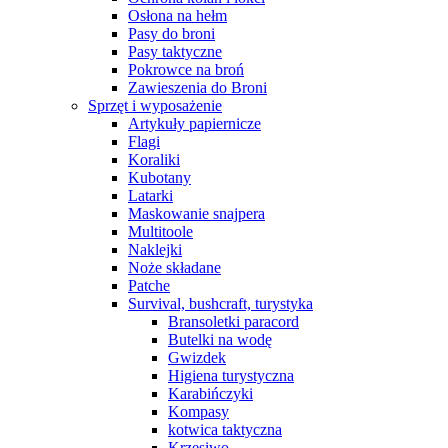
Osłona na hełm
Pasy do broni
Pasy taktyczne
Pokrowce na broń
Zawieszenia do Broni
Sprzęt i wyposażenie
Artykuły papiernicze
Flagi
Koraliki
Kubotany
Latarki
Maskowanie snajpera
Multitoole
Naklejki
Noże składane
Patche
Survival, bushcraft, turystyka
Bransoletki paracord
Butelki na wodę
Gwizdek
Higiena turystyczna
Karabińczyki
Kompasy
kotwica taktyczna
Krzesiwo