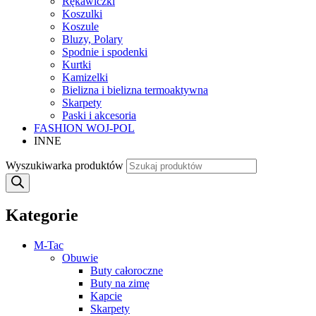
Rękawiczki
Koszulki
Koszule
Bluzy, Polary
Spodnie i spodenki
Kurtki
Kamizelki
Bielizna i bielizna termoaktywna
Skarpety
Paski i akcesoria
FASHION WOJ-POL
INNE
Wyszukiwarka produktów
Kategorie
M-Tac
Obuwie
Buty całoroczne
Buty na zimę
Kapcie
Skarpety