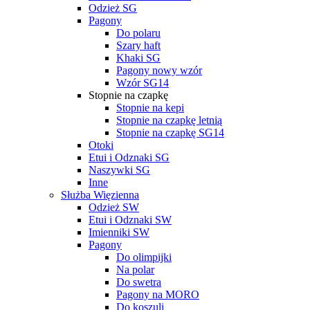
Odzież SG
Pagony
Do polaru
Szary haft
Khaki SG
Pagony nowy wzór
Wzór SG14
Stopnie na czapkę
Stopnie na kepi
Stopnie na czapkę letnią
Stopnie na czapkę SG14
Otoki
Etui i Odznaki SG
Naszywki SG
Inne
Służba Więzienna
Odzież SW
Etui i Odznaki SW
Imienniki SW
Pagony
Do olimpijki
Na polar
Do swetra
Pagony na MORO
Do koszuli