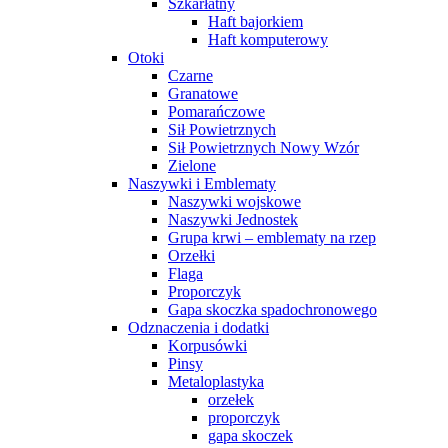
Szkarłatny
Haft bajorkiem
Haft komputerowy
Otoki
Czarne
Granatowe
Pomarańczowe
Sił Powietrznych
Sił Powietrznych Nowy Wzór
Zielone
Naszywki i Emblematy
Naszywki wojskowe
Naszywki Jednostek
Grupa krwi – emblematy na rzep
Orzełki
Flaga
Proporczyk
Gapa skoczka spadochronowego
Odznaczenia i dodatki
Korpusówki
Pinsy
Metaloplastyka
orzełek
proporczyk
gapa skoczek