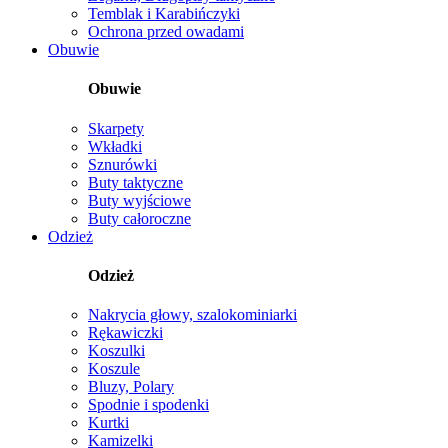
Temblak i Karabińczyki
Ochrona przed owadami
Obuwie
Obuwie
Skarpety
Wkładki
Sznurówki
Buty taktyczne
Buty wyjściowe
Buty całoroczne
Odzież
Odzież
Nakrycia głowy, szalokominiarki
Rękawiczki
Koszulki
Koszule
Bluzy, Polary
Spodnie i spodenki
Kurtki
Kamizelki