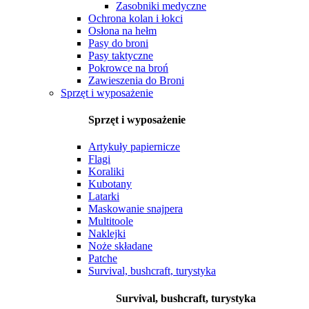
Zasobniki medyczne
Ochrona kolan i łokci
Osłona na hełm
Pasy do broni
Pasy taktyczne
Pokrowce na broń
Zawieszenia do Broni
Sprzęt i wyposażenie
Sprzęt i wyposażenie
Artykuły papiernicze
Flagi
Koraliki
Kubotany
Latarki
Maskowanie snajpera
Multitoole
Naklejki
Noże składane
Patche
Survival, bushcraft, turystyka
Survival, bushcraft, turystyka