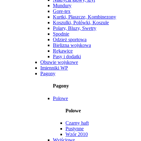
Mundury
Gore-tex
Kurtki, Płaszcze, Kombinezony
Koszulki, Polówki, Koszule
Polary, Bluzy, Swetry
Spodnie
Odzież sportowa
Bielizna wojskowa
Rękawice
Pasy i dodatki
Obuwie wojskowe
Imienniki WP
Pagony
Pagony
Polowe
Polowe
Czarny haft
Pustynne
Wzór 2010
Wyjściowe