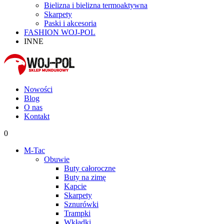
Bielizna i bielizna termoaktywna
Skarpety
Paski i akcesoria
FASHION WOJ-POL
INNE
Nowości
Blog
O nas
Kontakt
0
M-Tac
Obuwie
Buty całoroczne
Buty na zimę
Kapcie
Skarpety
Sznurówki
Trampki
Wkładki