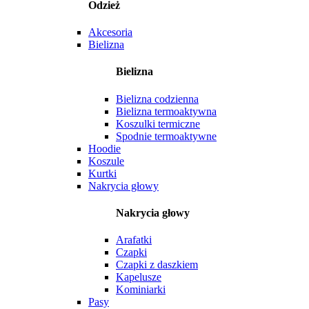
Odzież
Akcesoria
Bielizna
Bielizna
Bielizna codzienna
Bielizna termoaktywna
Koszulki termiczne
Spodnie termoaktywne
Hoodie
Koszule
Kurtki
Nakrycia głowy
Nakrycia głowy
Arafatki
Czapki
Czapki z daszkiem
Kapelusze
Kominiarki
Pasy