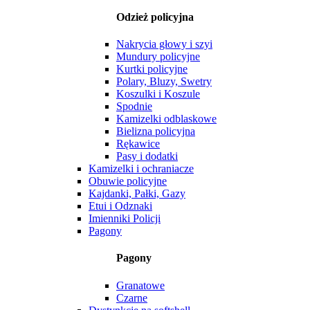
Odzież policyjna
Nakrycia głowy i szyi
Mundury policyjne
Kurtki policyjne
Polary, Bluzy, Swetry
Koszulki i Koszule
Spodnie
Kamizelki odblaskowe
Bielizna policyjna
Rękawice
Pasy i dodatki
Kamizelki i ochraniacze
Obuwie policyjne
Kajdanki, Pałki, Gazy
Etui i Odznaki
Imienniki Policji
Pagony
Pagony
Granatowe
Czarne