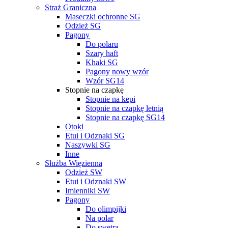
Straż Graniczna
Maseczki ochronne SG
Odzież SG
Pagony
Do polaru
Szary haft
Khaki SG
Pagony nowy wzór
Wzór SG14
Stopnie na czapkę
Stopnie na kepi
Stopnie na czapkę letnią
Stopnie na czapkę SG14
Otoki
Etui i Odznaki SG
Naszywki SG
Inne
Służba Więzienna
Odzież SW
Etui i Odznaki SW
Imienniki SW
Pagony
Do olimpijki
Na polar
Do swetra