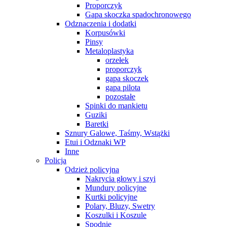
Proporczyk
Gapa skoczka spadochronowego
Odznaczenia i dodatki
Korpusówki
Pinsy
Metaloplastyka
orzełek
proporczyk
gapa skoczek
gapa pilota
pozostałe
Spinki do mankietu
Guziki
Baretki
Sznury Galowe, Taśmy, Wstążki
Etui i Odznaki WP
Inne
Policja
Odzież policyjna
Nakrycia głowy i szyi
Mundury policyjne
Kurtki policyjne
Polary, Bluzy, Swetry
Koszulki i Koszule
Spodnie