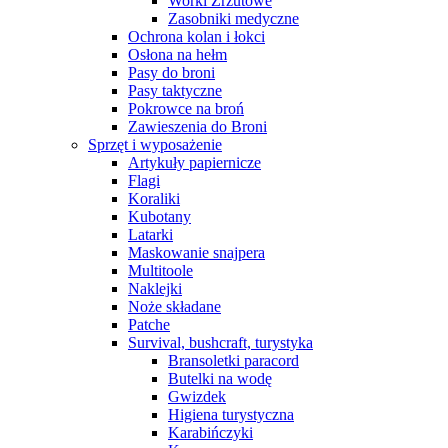
Worki Zrzutowe
Zasobniki medyczne
Ochrona kolan i łokci
Osłona na hełm
Pasy do broni
Pasy taktyczne
Pokrowce na broń
Zawieszenia do Broni
Sprzęt i wyposażenie
Artykuły papiernicze
Flagi
Koraliki
Kubotany
Latarki
Maskowanie snajpera
Multitoole
Naklejki
Noże składane
Patche
Survival, bushcraft, turystyka
Bransoletki paracord
Butelki na wodę
Gwizdek
Higiena turystyczna
Karabińczyki