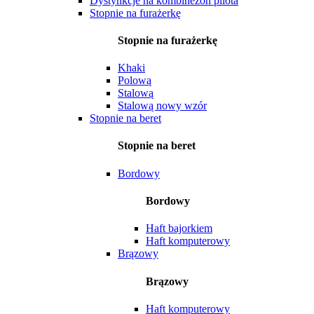
Dystynkcje na kombinezon pilota
Stopnie na furażerkę
Stopnie na furażerkę
Khaki
Polową
Stalową
Stalową nowy wzór
Stopnie na beret
Stopnie na beret
Bordowy
Bordowy
Haft bajorkiem
Haft komputerowy
Brązowy
Brązowy
Haft komputerowy