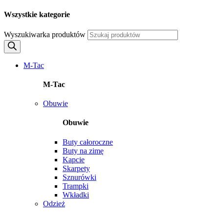
Wszystkie kategorie
Wyszukiwarka produktów
M-Tac
M-Tac
Obuwie
Obuwie
Buty całoroczne
Buty na zimę
Kapcie
Skarpety
Sznurówki
Trampki
Wkładki
Odzież