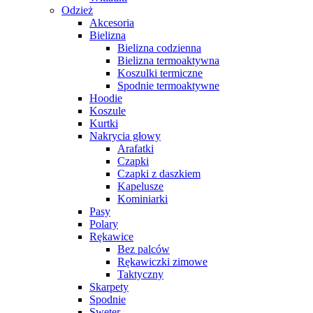
Odzież
Akcesoria
Bielizna
Bielizna codzienna
Bielizna termoaktywna
Koszulki termiczne
Spodnie termoaktywne
Hoodie
Koszule
Kurtki
Nakrycia głowy
Arafatki
Czapki
Czapki z daszkiem
Kapelusze
Kominiarki
Pasy
Polary
Rękawice
Bez palców
Rękawiczki zimowe
Taktyczny
Skarpety
Spodnie
Sweter