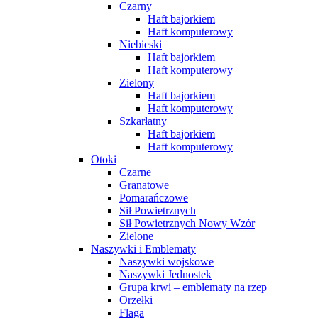
Czarny
Haft bajorkiem
Haft komputerowy
Niebieski
Haft bajorkiem
Haft komputerowy
Zielony
Haft bajorkiem
Haft komputerowy
Szkarłatny
Haft bajorkiem
Haft komputerowy
Otoki
Czarne
Granatowe
Pomarańczowe
Sił Powietrznych
Sił Powietrznych Nowy Wzór
Zielone
Naszywki i Emblematy
Naszywki wojskowe
Naszywki Jednostek
Grupa krwi – emblematy na rzep
Orzełki
Flaga