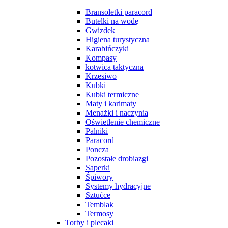
Bransoletki paracord
Butelki na wodę
Gwizdek
Higiena turystyczna
Karabińczyki
Kompasy
kotwica taktyczna
Krzesiwo
Kubki
Kubki termiczne
Maty i karimaty
Menażki i naczynia
Oświetlenie chemiczne
Palniki
Paracord
Poncza
Pozostałe drobiazgi
Saperki
Śpiwory
Systemy hydracyjne
Sztućce
Temblak
Termosy
Torby i plecaki