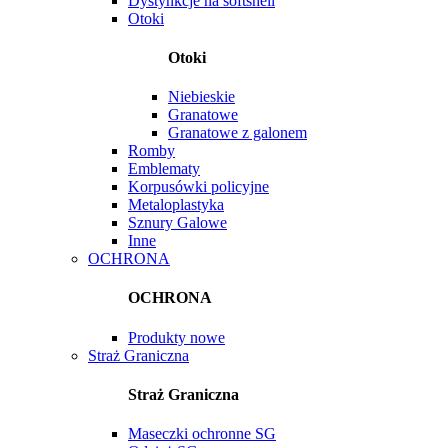
Dystynkcje na softshell
Otoki
Otoki
Niebieskie
Granatowe
Granatowe z galonem
Romby
Emblematy
Korpusówki policyjne
Metaloplastyka
Sznury Galowe
Inne
OCHRONA
OCHRONA
Produkty nowe
Straż Graniczna
Straż Graniczna
Maseczki ochronne SG