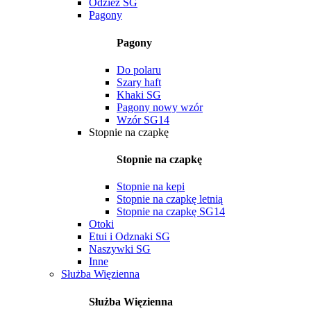
Odzież SG
Pagony
Pagony
Do polaru
Szary haft
Khaki SG
Pagony nowy wzór
Wzór SG14
Stopnie na czapkę
Stopnie na czapkę
Stopnie na kepi
Stopnie na czapkę letnią
Stopnie na czapkę SG14
Otoki
Etui i Odznaki SG
Naszywki SG
Inne
Służba Więzienna
Służba Więzienna