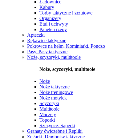
Ładownice
Kabury
Torby taktyczne i zrzutowe
Organizery
Etui i uchwyty
Panele i rzepy
Apteczki
Rękawice taktyczne
Pokrowce na hełm, Kominiarki, Ponczo
Pasy, Pasy taktyczne
Noże, scyzoryki, multitoole
Noże, scyzoryki, multitoole
Noże
Noże taktyczne
Noże treningowe
Noże motylek
Scyzoryki
Multitoole
Maczety
Toporki
Szczypce, Saperki
Granaty ćwiczebne i Repliki
Zegarki, Długopisy taktyczne