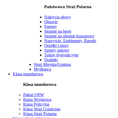
Państwowa Straż Pożarna
Nakrycia głowy
Obuwie
Pagony
Stopnie na beret
Stopnie na ubranie koszarowe
Naszywki, Emblematy, Baretki
Orzełki i pinsy
Sznury galowe
Taśmy dystynkcyjne
Dodatki
Straż Miejska/Gminna
Myślistwo
Klasa mundurowa
Klasa mundurowa
Pakiet OPW
Klasa Wojskowa
Klasa Policyjna
Klasa Straż Graniczna
Klasa Straż Pożarna