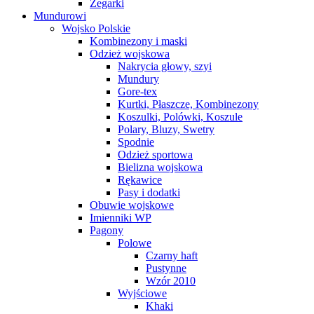
Zegarki
Mundurowi
Wojsko Polskie
Kombinezony i maski
Odzież wojskowa
Nakrycia głowy, szyi
Mundury
Gore-tex
Kurtki, Płaszcze, Kombinezony
Koszulki, Polówki, Koszule
Polary, Bluzy, Swetry
Spodnie
Odzież sportowa
Bielizna wojskowa
Rękawice
Pasy i dodatki
Obuwie wojskowe
Imienniki WP
Pagony
Polowe
Czarny haft
Pustynne
Wzór 2010
Wyjściowe
Khaki