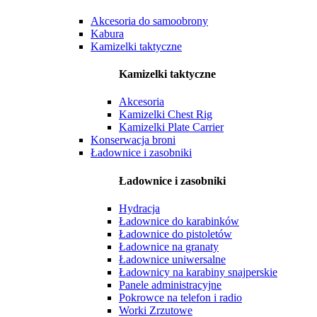
Akcesoria do samoobrony
Kabura
Kamizelki taktyczne
Kamizelki taktyczne
Akcesoria
Kamizelki Chest Rig
Kamizelki Plate Carrier
Konserwacja broni
Ładownice i zasobniki
Ładownice i zasobniki
Hydracja
Ładownice do karabinków
Ładownice do pistoletów
Ładownice na granaty
Ładownice uniwersalne
Ładownicy na karabiny snajperskie
Panele administracyjne
Pokrowce na telefon i radio
Worki Zrzutowe