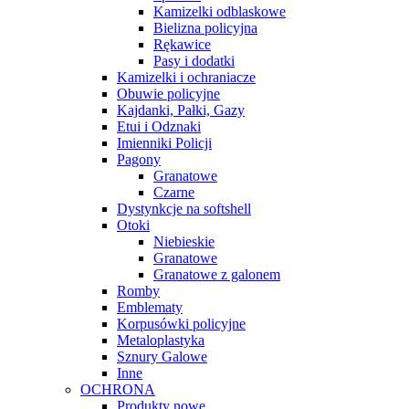
Kamizelki odblaskowe
Bielizna policyjna
Rękawice
Pasy i dodatki
Kamizelki i ochraniacze
Obuwie policyjne
Kajdanki, Pałki, Gazy
Etui i Odznaki
Imienniki Policji
Pagony
Granatowe
Czarne
Dystynkcje na softshell
Otoki
Niebieskie
Granatowe
Granatowe z galonem
Romby
Emblematy
Korpusówki policyjne
Metaloplastyka
Sznury Galowe
Inne
OCHRONA
Produkty nowe