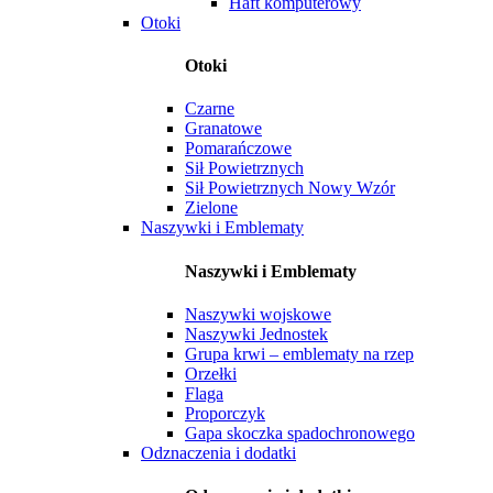
Haft komputerowy
Otoki
Otoki
Czarne
Granatowe
Pomarańczowe
Sił Powietrznych
Sił Powietrznych Nowy Wzór
Zielone
Naszywki i Emblematy
Naszywki i Emblematy
Naszywki wojskowe
Naszywki Jednostek
Grupa krwi – emblematy na rzep
Orzełki
Flaga
Proporczyk
Gapa skoczka spadochronowego
Odznaczenia i dodatki