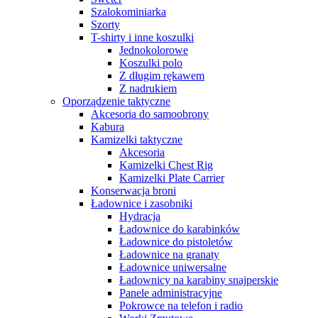
Szalokominiarka
Szorty
T-shirty i inne koszulki
Jednokolorowe
Koszulki polo
Z długim rękawem
Z nadrukiem
Oporządzenie taktyczne
Akcesoria do samoobrony
Kabura
Kamizelki taktyczne
Akcesoria
Kamizelki Chest Rig
Kamizelki Plate Carrier
Konserwacja broni
Ładownice i zasobniki
Hydracja
Ładownice do karabinków
Ładownice do pistoletów
Ładownice na granaty
Ładownice uniwersalne
Ładownicy na karabiny snajperskie
Panele administracyjne
Pokrowce na telefon i radio