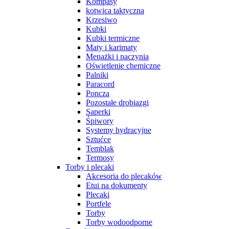
Kompasy
kotwica taktyczna
Krzesiwo
Kubki
Kubki termiczne
Maty i karimaty
Menażki i naczynia
Oświetlenie chemiczne
Palniki
Paracord
Poncza
Pozostałe drobiazgi
Saperki
Śpiwory
Systemy hydracyjne
Sztućce
Temblak
Termosy
Torby i plecaki
Akcesoria do plecaków
Etui na dokumenty
Plecaki
Portfele
Torby
Torby wodoodporne