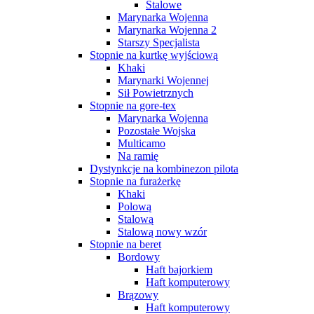
Stalowe
Marynarka Wojenna
Marynarka Wojenna 2
Starszy Specjalista
Stopnie na kurtkę wyjściową
Khaki
Marynarki Wojennej
Sił Powietrznych
Stopnie na gore-tex
Marynarka Wojenna
Pozostałe Wojska
Multicamo
Na ramię
Dystynkcje na kombinezon pilota
Stopnie na furażerkę
Khaki
Polową
Stalową
Stalową nowy wzór
Stopnie na beret
Bordowy
Haft bajorkiem
Haft komputerowy
Brązowy
Haft komputerowy