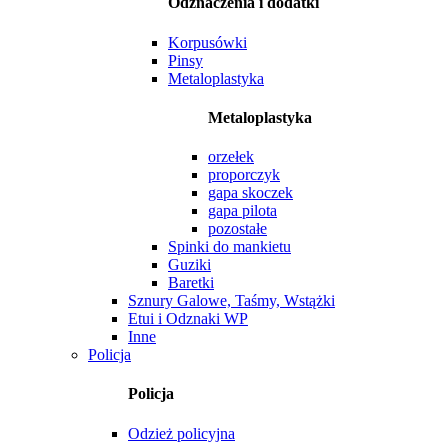
Odznaczenia i dodatki
Korpusówki
Pinsy
Metaloplastyka
Metaloplastyka
orzełek
proporczyk
gapa skoczek
gapa pilota
pozostałe
Spinki do mankietu
Guziki
Baretki
Sznury Galowe, Taśmy, Wstążki
Etui i Odznaki WP
Inne
Policja
Policja
Odzież policyjna