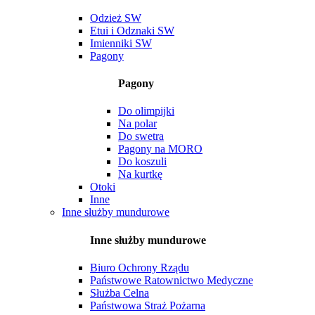
Odzież SW
Etui i Odznaki SW
Imienniki SW
Pagony
Pagony
Do olimpijki
Na polar
Do swetra
Pagony na MORO
Do koszuli
Na kurtkę
Otoki
Inne
Inne służby mundurowe
Inne służby mundurowe
Biuro Ochrony Rządu
Państwowe Ratownictwo Medyczne
Służba Celna
Państwowa Straż Pożarna