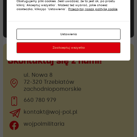
Niczego nie przegap!
Obsługujemy pliki cookies. Jeśli uważasz, że to jest ok, po prostu
kliknij "Akceptuj wszystko". Możesz też wybrać, jakie chcesz
ciasteczka, klikając "Ustawienia".
Przeczytaj naszą politykę cookie
Dołącz do newslettera
Ustawienia
Zaakceptuj wszystko
Skontaktuj się z nami!
ul. Nowa 8
72-320 Trzebiatów
zachodniopomorskie
660 780 979
kontakt@woj-pol.pl
wojpolmilitaria