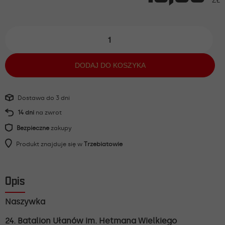
ZŁ
ilość
NASZYWKA
24
Batalion
DODAJ DO KOSZYKA
Ułanów
Dostawa do 3 dni
14 dni
na zwrot
Bezpieczne
zakupy
Produkt znajduje się w
Trzebiatowie
Opis
Naszywka
24. Batalion Ułanów im. Hetmana Wielkiego