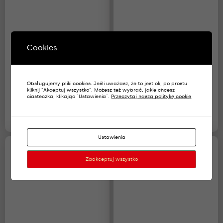
Cookies
Pagony, pochewki polowe
Korpusówki Wojska
Obsługujemy pliki cookies. Jeśli uważasz, że to jest ok, po prostu
kliknij "Akceptuj wszystko". Możesz też wybrać, jakie chcesz
wersja pustynna starszy
Polskiego służba
ciasteczka, klikając "Ustawienia".
Przeczytaj naszą politykę cookie
chorąży
topograficzna
21,00
zł
23,00
zł
Ustawienia
Zaakceptuj wszystko