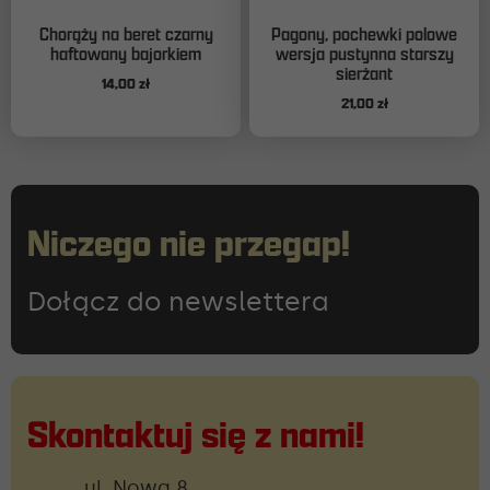
Chorąży na beret czarny
Pagony, pochewki polowe
haftowany bajorkiem
wersja pustynna starszy
sierżant
14,00
zł
21,00
zł
Niczego nie przegap!
Dołącz do newslettera
Skontaktuj się z nami!
ul. Nowa 8