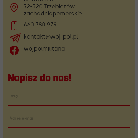
72-320 Trzebiatów
zachodniopomorskie
660 780 979
kontakt@woj-pol.pl
wojpolmilitaria
Napisz do nas!
Imię
Adres e-mail