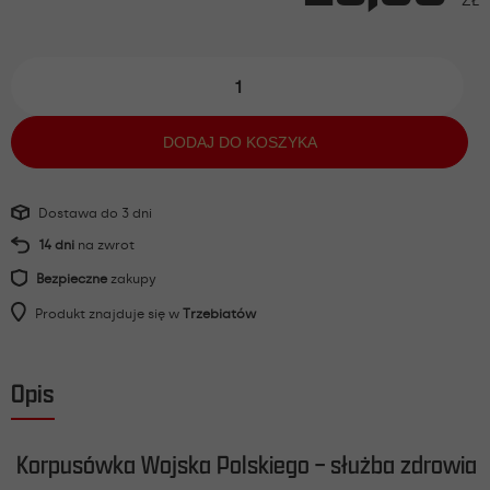
ZŁ
ilość
Korpusówki
Wojska
Polskiego
DODAJ DO KOSZYKA
służba
zdrowia
Dostawa do 3 dni
14 dni
na zwrot
Bezpieczne
zakupy
Produkt znajduje się w
Trzebiatów
Opis
Korpusówka Wojska Polskiego – służba zdrowia