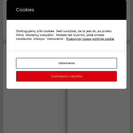
Cookies
Korpusówki Wojska
Pułkownik na beret czarny
Polskiego służba
haftowany bajorkiem
meteorologiczna
45,00
zł
23,00
zł
Obsługujemy pliki cookies. Jeśli uważasz, że to jest ok, po prostu
kliknij "Akceptuj wszystko". Możesz też wybrać, jakie chcesz
ciasteczka, klikając "Ustawienia".
Przeczytaj naszą politykę cookie
Ustawienia
Zaakceptuj wszystko