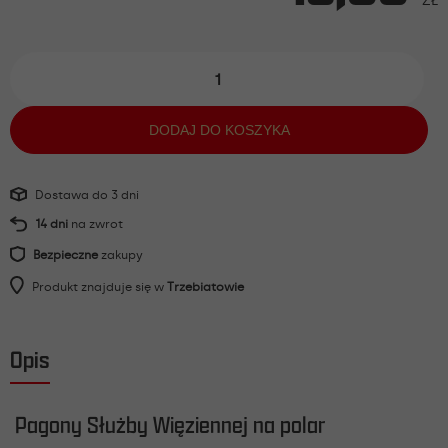
ZŁ
ilość
Pagony
SW
na
DODAJ DO KOSZYKA
polar
-
Młodszy
Dostawa do 3 dni
Chorąży
14 dni
na zwrot
Bezpieczne
zakupy
Produkt znajduje się w
Trzebiatowie
Opis
Pagony Służby Więziennej na polar