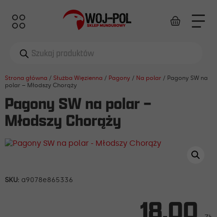
Wyszukiwarka
produktów
Strona główna
/
Służba Więzienna
/
Pagony
/
Na polar
/ Pagony SW na
polar – Młodszy Chorąży
Pagony SW na polar –
Młodszy Chorąży
SKU:
a9078e865336
18,00