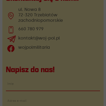
ul. Nowa 8
72-320 Trzebiatów
zachodniopomorskie
660 780 979
kontakt@woj-pol.pl
wojpolmilitaria
Napisz do nas!
Imię
Adres e-mail