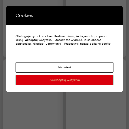
Cookies
Pagony SW na polar –
Pagony SW na polar –
Obsługujemy pliki cookies. Jeśli uważasz, że to jest ok, po prostu
Starszy Kapral
Podpułkownik
kliknij "Akceptuj wszystko". Możesz też wybrać, jakie chcesz
ciasteczka, klikając "Ustawienia".
Przeczytaj naszą politykę cookie
18,00
zł
18,00
zł
Ustawienia
Zaakceptuj wszystko