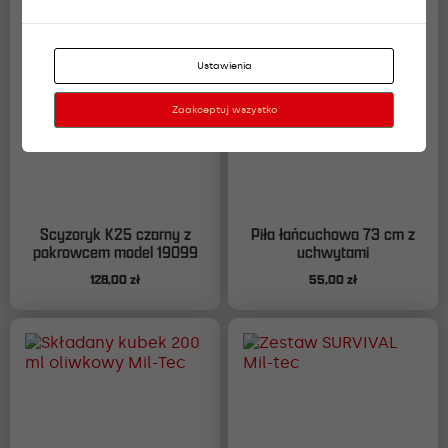
Ustawienia
Zaakceptuj wszystko
Scyzoryk K25 czarny z
Piła łańcuchowa 73 cm z
pokrowcem model 19099
uchwytami
128,00
zł
55,00
zł