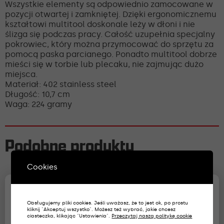
Wszystkie elementy są odpowiednio zamocowane w
pozycji otwartej i zamkniętej. Dzięki ergonomicznemu
kształtowi multitool doskonale leży w dłoni i nie
ślizga się podczas pracy. Całość uzupełnia specjalny
pokrowiec, który można przymocować do sprzętu za
pomocą paska parcianego. Ponadto multitool dobrze
mieści się w torbie lub plecaku, nie zajmując dużo
miejsca.
Materiał: 402 stainless steel
Długość: 10,7 cm
Waga: 224 gramy
Podobne produkty
Cookies
Obsługujemy pliki cookies. Jeśli uważasz, że to jest ok, po prostu
kliknij "Akceptuj wszystko". Możesz też wybrać, jakie chcesz
ciasteczka, klikając "Ustawienia".
Przeczytaj naszą politykę cookie