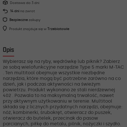
Dostawa do 3 dni
14 dni
na zwrot
Bezpieczne
zakupy
Produkt znajduje się w
Trzebiatowie
Opis
Wybierasz się na ryby, wędrówkę lub piknik? Zabierz
ze sobą wielofunkcyjne narzędzie Type 5 marki M-TAC
. Ten multitool obejmuje wszystkie niezbędne
narzędzia, które mogą być potrzebne zarówno na co
dzień, jak i podczas aktywności na świeżym
powietrzu. Produkt wykonano ze stali nierdzewnej
402 . Pozwala to na maksymalną trwałość, nawet
przy aktywnym użytkowaniu w terenie. Multitool
składa się z licznych przydatnych narzędzi, obejmuje:
nóż, kombinerki, śrubokręt, otwieracz do puszek,
otwieracz do butelek, przecinak do pasow
parcianych, piłkę do metalu, pilnik, nożyczki i szydło.