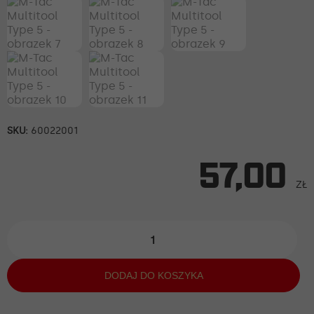
SKU:
60022001
57,00
ZŁ
ilość
M-
Tac
Multitool
DODAJ DO KOSZYKA
Type
5