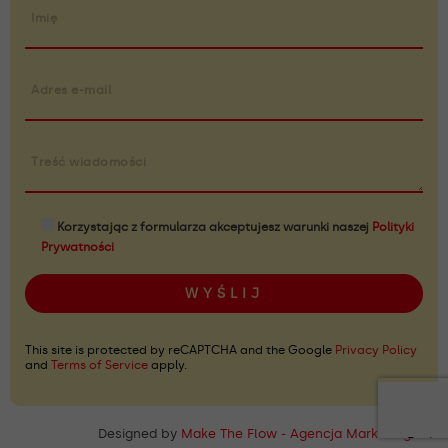
Imię
Adres e-mail
Treść wiadomości
Korzystając z formularza akceptujesz warunki naszej
Polityki
Prywatności
This site is protected by reCAPTCHA and the Google
Privacy Policy
and
Terms of Service
apply.
Designed by
Make The Flow - Agencja Marketingowa
Twoje u