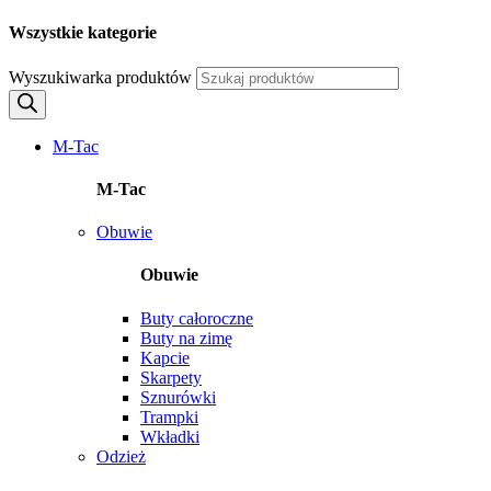
Wszystkie kategorie
Wyszukiwarka produktów
M-Tac
M-Tac
Obuwie
Obuwie
Buty całoroczne
Buty na zimę
Kapcie
Skarpety
Sznurówki
Trampki
Wkładki
Odzież