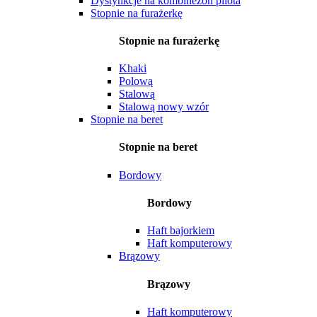
Dystynkcje na kombinezon pilota
Stopnie na furażerkę
Stopnie na furażerkę
Khaki
Polową
Stalową
Stalową nowy wzór
Stopnie na beret
Stopnie na beret
Bordowy
Bordowy
Haft bajorkiem
Haft komputerowy
Brązowy
Brązowy
Haft komputerowy