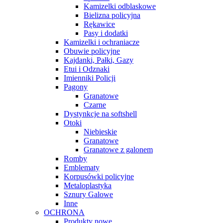
Kamizelki odblaskowe
Bielizna policyjna
Rękawice
Pasy i dodatki
Kamizelki i ochraniacze
Obuwie policyjne
Kajdanki, Pałki, Gazy
Etui i Odznaki
Imienniki Policji
Pagony
Granatowe
Czarne
Dystynkcje na softshell
Otoki
Niebieskie
Granatowe
Granatowe z galonem
Romby
Emblematy
Korpusówki policyjne
Metaloplastyka
Sznury Galowe
Inne
OCHRONA
Produkty nowe