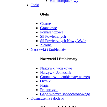
Haft komputerowy
Otoki
Otoki
Czarne
Granatowe
Pomarańczowe
Sił Powietrznych
Sił Powietrznych Nowy Wzór
Zielone
Naszywki i Emblematy
Naszywki i Emblematy
Naszywki wojskowe
Naszywki Jednostek
Grupa krwi – emblematy na rzep
Orzełki
Flaga
Proporczyk
Gapa skoczka spadochronowego
Odznaczenia i dodatki