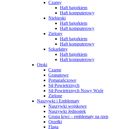
Czarny
Haft bajorkiem
Haft komputerowy
Niebieski
Haft bajorkiem
Haft komputerowy
Zielony
Haft bajorkiem
Haft komputerowy
Szkarłatny
Haft bajorkiem
Haft komputerowy
Otoki
Czarne
Granatowe
Pomarańczowe
Sił Powietrznych
Sił Powietrznych Nowy Wzór
Zielone
Naszywki i Emblematy
Naszywki wojskowe
Naszywki Jednostek
Grupa krwi – emblematy na rzep
Orzełki
Flaga