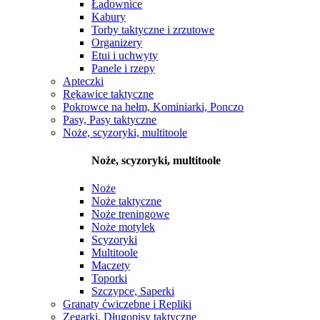
Ładownice
Kabury
Torby taktyczne i zrzutowe
Organizery
Etui i uchwyty
Panele i rzepy
Apteczki
Rękawice taktyczne
Pokrowce na hełm, Kominiarki, Ponczo
Pasy, Pasy taktyczne
Noże, scyzoryki, multitoole
Noże, scyzoryki, multitoole
Noże
Noże taktyczne
Noże treningowe
Noże motylek
Scyzoryki
Multitoole
Maczety
Toporki
Szczypce, Saperki
Granaty ćwiczebne i Repliki
Zegarki, Długopisy taktyczne