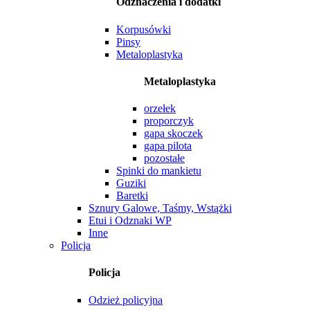
Odznaczenia i dodatki
Korpusówki
Pinsy
Metaloplastyka
Metaloplastyka
orzełek
proporczyk
gapa skoczek
gapa pilota
pozostałe
Spinki do mankietu
Guziki
Baretki
Sznury Galowe, Taśmy, Wstążki
Etui i Odznaki WP
Inne
Policja
Policja
Odzież policyjna