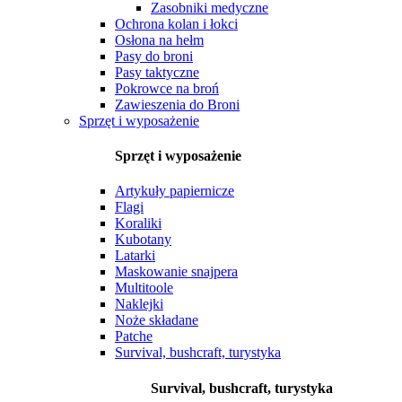
Zasobniki medyczne
Ochrona kolan i łokci
Osłona na hełm
Pasy do broni
Pasy taktyczne
Pokrowce na broń
Zawieszenia do Broni
Sprzęt i wyposażenie
Sprzęt i wyposażenie
Artykuły papiernicze
Flagi
Koraliki
Kubotany
Latarki
Maskowanie snajpera
Multitoole
Naklejki
Noże składane
Patche
Survival, bushcraft, turystyka
Survival, bushcraft, turystyka