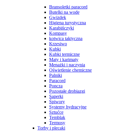
Bransoletki paracord
Butelki na wodę
Gwizdek
Higiena turystyczna
Karabińczyki
Kompasy
kotwica taktyczna
Krzesiwo
Kubki
Kubki termiczne
Maty i karimaty
Menażki i naczynia
Oświetlenie chemiczne
Palniki
Paracord
Poncza
Pozostałe drobiazgi
Saperki
Śpiwory
Systemy hydracyjne
Sztućce
Temblak
Termosy
Torby i plecaki