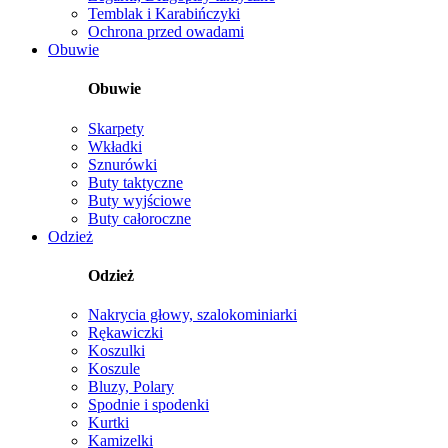
Temblak i Karabińczyki
Ochrona przed owadami
Obuwie
Obuwie
Skarpety
Wkładki
Sznurówki
Buty taktyczne
Buty wyjściowe
Buty całoroczne
Odzież
Odzież
Nakrycia głowy, szalokominiarki
Rękawiczki
Koszulki
Koszule
Bluzy, Polary
Spodnie i spodenki
Kurtki
Kamizelki