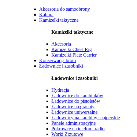
Akcesoria do samoobrony
Kabura
Kamizelki taktyczne
Kamizelki taktyczne
Akcesoria
Kamizelki Chest Rig
Kamizelki Plate Carrier
Konserwacja broni
Ładownice i zasobniki
Ładownice i zasobniki
Hydracja
Ładownice do karabinków
Ładownice do pistoletów
Ładownice na granaty
Ładownice uniwersalne
Ładownicy na karabiny snajperskie
Panele administracyjne
Pokrowce na telefon i radio
Worki Zrzutowe