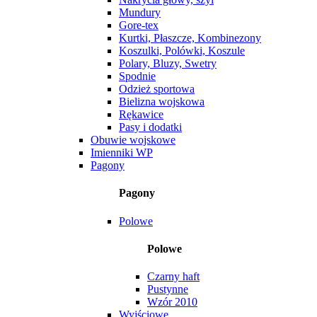
Mundury
Gore-tex
Kurtki, Płaszcze, Kombinezony
Koszulki, Polówki, Koszule
Polary, Bluzy, Swetry
Spodnie
Odzież sportowa
Bielizna wojskowa
Rękawice
Pasy i dodatki
Obuwie wojskowe
Imienniki WP
Pagony
Pagony
Polowe
Polowe
Czarny haft
Pustynne
Wzór 2010
Wyjściowe