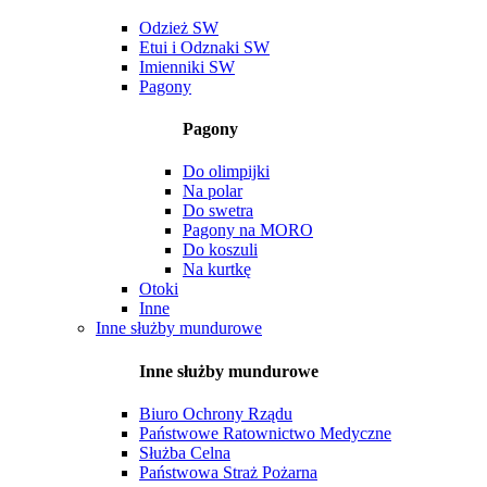
Odzież SW
Etui i Odznaki SW
Imienniki SW
Pagony
Pagony
Do olimpijki
Na polar
Do swetra
Pagony na MORO
Do koszuli
Na kurtkę
Otoki
Inne
Inne służby mundurowe
Inne służby mundurowe
Biuro Ochrony Rządu
Państwowe Ratownictwo Medyczne
Służba Celna
Państwowa Straż Pożarna