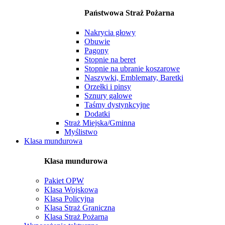
Państwowa Straż Pożarna
Nakrycia głowy
Obuwie
Pagony
Stopnie na beret
Stopnie na ubranie koszarowe
Naszywki, Emblematy, Baretki
Orzełki i pinsy
Sznury galowe
Taśmy dystynkcyjne
Dodatki
Straż Miejska/Gminna
Myślistwo
Klasa mundurowa
Klasa mundurowa
Pakiet OPW
Klasa Wojskowa
Klasa Policyjna
Klasa Straż Graniczna
Klasa Straż Pożarna