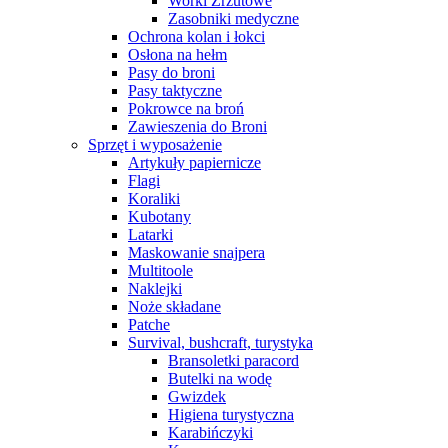
Worki Zrzutowe
Zasobniki medyczne
Ochrona kolan i łokci
Osłona na hełm
Pasy do broni
Pasy taktyczne
Pokrowce na broń
Zawieszenia do Broni
Sprzęt i wyposażenie
Artykuły papiernicze
Flagi
Koraliki
Kubotany
Latarki
Maskowanie snajpera
Multitoole
Naklejki
Noże składane
Patche
Survival, bushcraft, turystyka
Bransoletki paracord
Butelki na wodę
Gwizdek
Higiena turystyczna
Karabińczyki