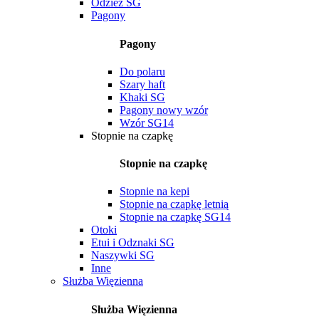
Odzież SG
Pagony
Pagony
Do polaru
Szary haft
Khaki SG
Pagony nowy wzór
Wzór SG14
Stopnie na czapkę
Stopnie na czapkę
Stopnie na kepi
Stopnie na czapkę letnią
Stopnie na czapkę SG14
Otoki
Etui i Odznaki SG
Naszywki SG
Inne
Służba Więzienna
Służba Więzienna