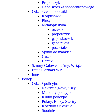
Proporczyk
Gapa skoczka spadochronowego
Odznaczenia i dodatki
Korpusówki
Pinsy
Metaloplastyka
orzełek
proporczyk
gapa skoczek
gapa pilota
pozostałe
Spinki do mankietu
Guziki
Baretki
Sznury Galowe, Taśmy, Wstążki
Etui i Odznaki WP
Inne
Policja
Odzież policyjna
Nakrycia głowy i szyi
Mundury policyjne
Kurtki policyjne
Polary, Bluzy, Swetry
Koszulki i Koszule
Spodnie