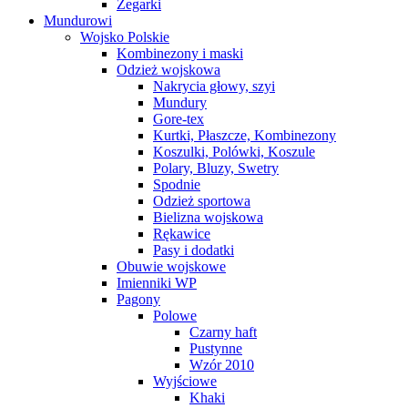
Zegarki
Mundurowi
Wojsko Polskie
Kombinezony i maski
Odzież wojskowa
Nakrycia głowy, szyi
Mundury
Gore-tex
Kurtki, Płaszcze, Kombinezony
Koszulki, Polówki, Koszule
Polary, Bluzy, Swetry
Spodnie
Odzież sportowa
Bielizna wojskowa
Rękawice
Pasy i dodatki
Obuwie wojskowe
Imienniki WP
Pagony
Polowe
Czarny haft
Pustynne
Wzór 2010
Wyjściowe
Khaki