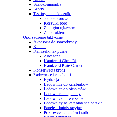
Szalokominiarka
Szorty
T-shirty i inne koszulki
Jednokolorowe
Koszulki polo
Z długim rękawem
Z nadrukiem
Oporządzenie taktyczne
Akcesoria do samoobrony
Kabura
Kamizelki taktyczne
Akcesoria
Kamizelki Chest Rig
Kamizelki Plate Carrier
Konserwacja broni
Ładownice i zasobniki
Hydracja
Ładownice do karabinków
Ładownice do pistoletów
Ładownice na granaty
Ładownice uniwersalne
Ładownicy na karabiny snajperskie
Panele administracyjne
Pokrowce na telefon i radio