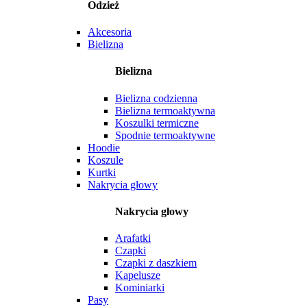
Odzież
Akcesoria
Bielizna
Bielizna
Bielizna codzienna
Bielizna termoaktywna
Koszulki termiczne
Spodnie termoaktywne
Hoodie
Koszule
Kurtki
Nakrycia głowy
Nakrycia głowy
Arafatki
Czapki
Czapki z daszkiem
Kapelusze
Kominiarki
Pasy