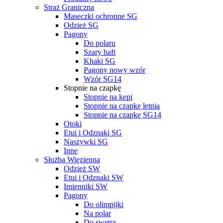
Straż Graniczna
Maseczki ochronne SG
Odzież SG
Pagony
Do polaru
Szary haft
Khaki SG
Pagony nowy wzór
Wzór SG14
Stopnie na czapkę
Stopnie na kepi
Stopnie na czapkę letnią
Stopnie na czapkę SG14
Otoki
Etui i Odznaki SG
Naszywki SG
Inne
Służba Więzienna
Odzież SW
Etui i Odznaki SW
Imienniki SW
Pagony
Do olimpijki
Na polar
Do swetra