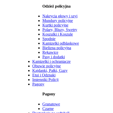
Odzież policyjna
Nakrycia głowy i szyi
Mundury policyjne
Kurtki policyjne
Polary, Bluzy, Swetry
Koszulki i Koszule
Spodnie
Kamizelki odblaskowe
Bielizna policyjna
Rękawice
Pasy i dodatki
Kamizelki i ochraniacze
Obuwie policyjne
Kajdanki, Pałki, Gazy
Etui i Odznaki
Imienniki Policji
Pagony
Pagony
Granatowe
Czarne