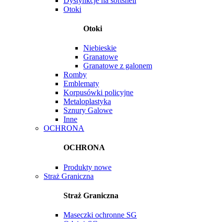
Dystynkcje na softshell
Otoki
Otoki
Niebieskie
Granatowe
Granatowe z galonem
Romby
Emblematy
Korpusówki policyjne
Metaloplastyka
Sznury Galowe
Inne
OCHRONA
OCHRONA
Produkty nowe
Straż Graniczna
Straż Graniczna
Maseczki ochronne SG