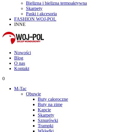
Bielizna i bielizna termoaktywna
Skarpety
Paski i akcesoria
FASHION WOJ-POL
INNE
Nowości
Blog
O nas
Kontakt
0
M-Tac
Obuwie
Buty całoroczne
Buty na zimę
Kapcie
Skarpety
Sznurówki
Trampki
Wkładki