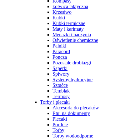
Kompasy
kotwica taktyczna
Krzesiwo
Kubki
Kubki termiczne
Maty i karimaty
Menażki i naczynia
Oświetlenie chemiczne
Palniki
Paracord
Poncza
Pozostałe drobiazgi
Saperki
Śpiwory
Systemy hydracyjne
Sztućce
Temblak
Termosy
Torby i plecaki
Akcesoria do plecaków
Etui na dokumenty
Plecaki
Portfele
Torby
Torby wodoodporne