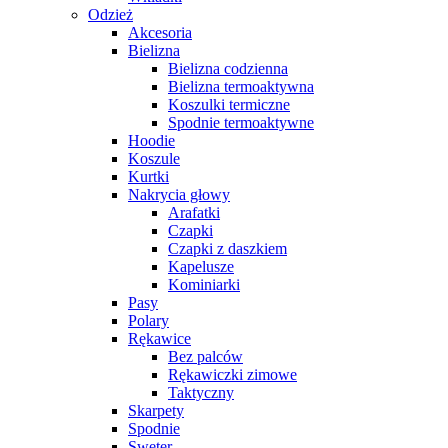
Odzież
Akcesoria
Bielizna
Bielizna codzienna
Bielizna termoaktywna
Koszulki termiczne
Spodnie termoaktywne
Hoodie
Koszule
Kurtki
Nakrycia głowy
Arafatki
Czapki
Czapki z daszkiem
Kapelusze
Kominiarki
Pasy
Polary
Rękawice
Bez palców
Rękawiczki zimowe
Taktyczny
Skarpety
Spodnie
Sweter