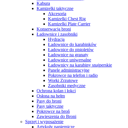
Kabura
Kamizelki taktyczne
Akcesoria
Kamizelki Chest Rig
Kamizelki Plate Carrier
Konserwacja broni
Ładownice i zasobniki
Hydracja
Ładownice do karabinków
Ładownice do pistoletów
Ładownice na granaty
Ładownice uniwersalne
Ładownicy na karabiny snajperskie
Panele administracyjne
Pokrowce na telefon i radio
Worki Zrzutowe
Zasobniki medyczne
Ochrona kolan i łokci
Osłona na hełm
Pasy do broni
Pasy taktyczne
Pokrowce na broń
Zawieszenia do Broni
Sprzęt i wyposażenie
Artykuły papiernicze