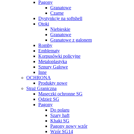
Pagony
Granatowe
Czarne
Dystynkcje na softshell
Otoki
Niebieskie
Granatowe
Granatowe z galonem
Romby
Emblematy
Korpusówki policyjne
Metaloplastyka
Sznury Galowe
Inne
OCHRONA
Produkty nowe
Straż Graniczna
Maseczki ochronne SG
Odzież SG
Pagony
Do polaru
Szary haft
Khaki SG
Pagony nowy wzór
Wzór SG14