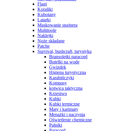
Flagi
Koraliki
Kubotany
Latarki
Maskowanie snajpera
Multitoole
Naklejki
Noże składane
Patche
Survival, bushcraft, turystyka
Bransoletki paracord
Butelki na wodę
Gwizdek
Higiena turystyczna
Karabińczyki
Kompasy
kotwica taktyczna
Krzesiwo
Kubki
Kubki termiczne
Maty i karimaty
Menażki i naczynia
Oświetlenie chemiczne
Palniki
Paracord