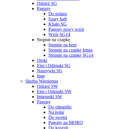
Odzież SG
Pagony
Do polaru
Szary haft
Khaki SG
Pagony nowy wzór
Wzór SG14
Stopnie na czapkę
Stopnie na kepi
Stopnie na czapkę letnią
Stopnie na czapkę SG14
Otoki
Etui i Odznaki SG
Naszywki SG
Inne
Służba Więzienna
Odzież SW
Etui i Odznaki SW
Imienniki SW
Pagony
Do olimpijki
Na polar
Do swetra
Pagony na MORO
Do koszuli