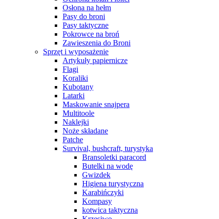
Osłona na hełm
Pasy do broni
Pasy taktyczne
Pokrowce na broń
Zawieszenia do Broni
Sprzęt i wyposażenie
Artykuły papiernicze
Flagi
Koraliki
Kubotany
Latarki
Maskowanie snajpera
Multitoole
Naklejki
Noże składane
Patche
Survival, bushcraft, turystyka
Bransoletki paracord
Butelki na wodę
Gwizdek
Higiena turystyczna
Karabińczyki
Kompasy
kotwica taktyczna
Krzesiwo