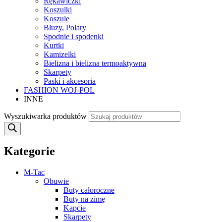
Rękawiczki
Koszulki
Koszule
Bluzy, Polary
Spodnie i spodenki
Kurtki
Kamizelki
Bielizna i bielizna termoaktywna
Skarpety
Paski i akcesoria
FASHION WOJ-POL
INNE
Wyszukiwarka produktów
Kategorie
M-Tac
Obuwie
Buty całoroczne
Buty na zimę
Kapcie
Skarpety