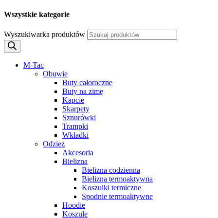
Wszystkie kategorie
Wyszukiwarka produktów
M-Tac
Obuwie
Buty całoroczne
Buty na zimę
Kapcie
Skarpety
Sznurówki
Trampki
Wkładki
Odzież
Akcesoria
Bielizna
Bielizna codzienna
Bielizna termoaktywna
Koszulki termiczne
Spodnie termoaktywne
Hoodie
Koszule