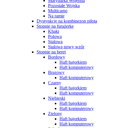
Marynarka Wojenna
Pozostałe Wojska
Multicamo
Na ramię
Dystynkcje na kombinezon pilota
Stopnie na furażerkę
Khaki
Polową
Stalową
Stalową nowy wzór
Stopnie na beret
Bordowy
Haft bajorkiem
Haft komputerowy
Brązowy
Haft komputerowy
Czarny
Haft bajorkiem
Haft komputerowy
Niebieski
Haft bajorkiem
Haft komputerowy
Zielony
Haft bajorkiem
Haft komputerowy