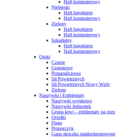
Haft komputerowy
Niebieski
Haft bajorkiem
Haft komputerowy
Zielony
Haft bajorkiem
Haft komputerowy
Szkarłatny
Haft bajorkiem
Haft komputerowy
Otoki
Czarne
Granatowe
Pomarańczowe
Sił Powietrznych
Sił Powietrznych Nowy Wzór
Zielone
Naszywki i Emblematy
Naszywki wojskowe
Naszywki Jednostek
Grupa krwi – emblematy na rzep
Orzełki
Flaga
Proporczyk
Gapa skoczka spadochronowego