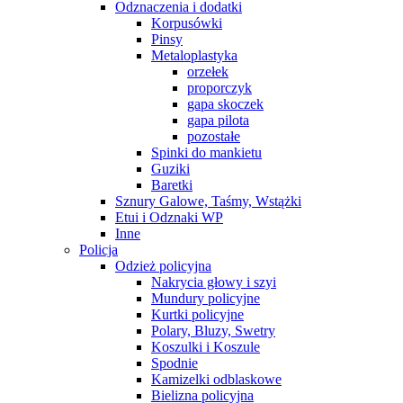
Odznaczenia i dodatki
Korpusówki
Pinsy
Metaloplastyka
orzełek
proporczyk
gapa skoczek
gapa pilota
pozostałe
Spinki do mankietu
Guziki
Baretki
Sznury Galowe, Taśmy, Wstążki
Etui i Odznaki WP
Inne
Policja
Odzież policyjna
Nakrycia głowy i szyi
Mundury policyjne
Kurtki policyjne
Polary, Bluzy, Swetry
Koszulki i Koszule
Spodnie
Kamizelki odblaskowe
Bielizna policyjna