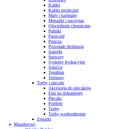
Kubki
Kubki termiczne
Maty i karimaty
Menażki i naczynia
Oświetlenie chemiczne
Palniki
Paracord
Poncza
Pozostałe drobiazgi
Saperki
Śpiwory
Systemy hydracyjne
Sztućce
Temblak
Termosy
Torby i plecaki
Akcesoria do plecaków
Etui na dokumenty
Plecaki
Portfele
Torby
Torby wodoodporne
Zegarki
Mundurowi