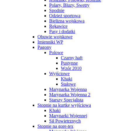
Polary, Bluzy, Swetry
Spodnie
Odzież sportowa
Bielizna wojskowa
Rękawice
Pasy i dodatki
Obuwie wojskowe
Imienniki WP
Pagony
Polowe
Czarny haft
Pustynne
Wzór 2010
Wyjściowe
Khaki
Stalowe
Marynarka Wojenna
Marynarka Wojenna 2
Starszy Specjalista
Stopnie na kurtkę wyjściową
Khaki
Marynarki Wojennej
Sił Powietrznych
Stopnie na gore-tex