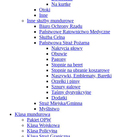
Na kurtkę
Otoki
Inne
Inne służby mundurowe
Biuro Ochrony Rządu
Państwowe Ratownictwo Medyczne
Służba Celna
Państwowa Straż Pożarna
Nakrycia głowy
Obuwie
Pagony
Stopnie na beret
Stopnie na ubranie koszarowe
Naszywki, Emblematy, Baretki
Orzełki i pinsy
Sznury galowe
Taśmy dystynkcyjne
Dodatki
Straż Miejska/Gminna
Myślistwo
Klasa mundurowa
Pakiet OPW
Klasa Wojskowa
Klasa Policyjna
Klasa Straż Graniczna