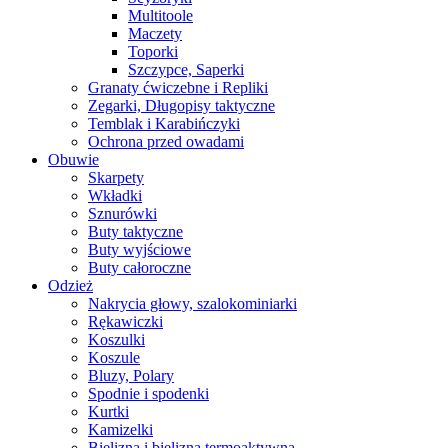
Multitoole
Maczety
Toporki
Szczypce, Saperki
Granaty ćwiczebne i Repliki
Zegarki, Długopisy taktyczne
Temblak i Karabińczyki
Ochrona przed owadami
Obuwie
Skarpety
Wkładki
Sznurówki
Buty taktyczne
Buty wyjściowe
Buty całoroczne
Odzież
Nakrycia głowy, szalokominiarki
Rękawiczki
Koszulki
Koszule
Bluzy, Polary
Spodnie i spodenki
Kurtki
Kamizelki
Bielizna i bielizna termoaktywna