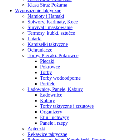
Klasa Straż Pożarna
Wyposażenie taktyczne
Namioty i Hamaki
Śpiwory, Karimaty, Koce
Survival i maskowanie
Termosy, kubki, sztućce
Latarki
Kamizelki taktyczne
Ochraniacze
Torby, Plecaki, Pokrowce
Plecaki
Pokrowce
Torby
Torby wodoodporne
Portfele
Ładownice, Panele, Kabury
Ładownice
Kabury
Torby taktyczne i zrzutowe
Organizery
Etui i uchwyty
Panele i rzepy
Apteczki
Rękawice taktyczne
Pokrowce na hełm, Kominiarki, Ponczo