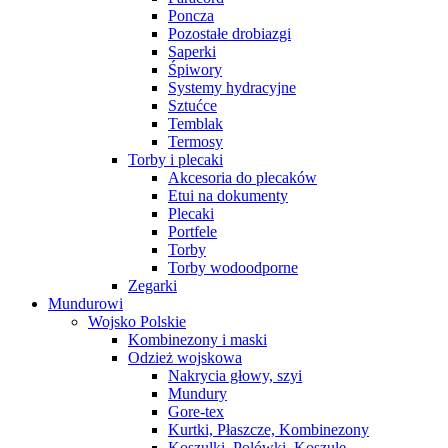
Poncza
Pozostałe drobiazgi
Saperki
Śpiwory
Systemy hydracyjne
Sztućce
Temblak
Termosy
Torby i plecaki
Akcesoria do plecaków
Etui na dokumenty
Plecaki
Portfele
Torby
Torby wodoodporne
Zegarki
Mundurowi
Wojsko Polskie
Kombinezony i maski
Odzież wojskowa
Nakrycia głowy, szyi
Mundury
Gore-tex
Kurtki, Płaszcze, Kombinezony
Koszulki, Polówki, Koszule