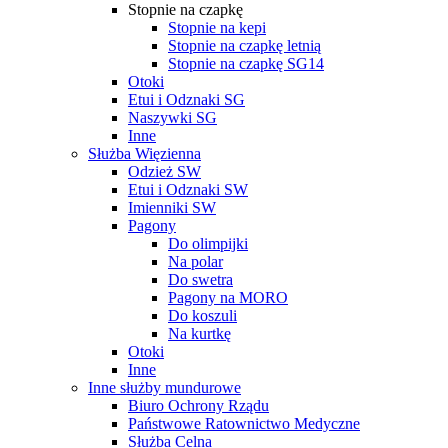
Stopnie na czapkę
Stopnie na kepi
Stopnie na czapkę letnią
Stopnie na czapkę SG14
Otoki
Etui i Odznaki SG
Naszywki SG
Inne
Służba Więzienna
Odzież SW
Etui i Odznaki SW
Imienniki SW
Pagony
Do olimpijki
Na polar
Do swetra
Pagony na MORO
Do koszuli
Na kurtkę
Otoki
Inne
Inne służby mundurowe
Biuro Ochrony Rządu
Państwowe Ratownictwo Medyczne
Służba Celna