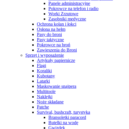
Panele administracyjne
Pokrowce na telefon i radio
Worki Zrzutowe
Zasobniki medyczne
Ochrona kolan i łokci
Osłona na hełm
Pasy do broni
Pasy taktyczne
Pokrowce na broń
Zawieszenia do Broni
Sprzęt i wyposażenie
Artykuły papiernicze
Flagi
Koraliki
Kubotany
Latarki
Maskowanie snajpera
Multitoole
Naklejki
Noże składane
Patche
Survival, bushcraft, turystyka
Bransoletki paracord
Butelki na wodę
Gwizdek