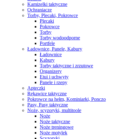
Kamizelki taktyczne
Ochraniacze
Torby, Plecaki, Pokrowce
Plecaki
Pokrowce
Torby
Torby wodoodporne
Portfele
Ładownice, Panele, Kabury
Ładownice
Kabury
Torby taktyczne i zrzutowe
Organizery
Etui i uchwyty
Panele i rzepy
Apteczki
Rękawice taktyczne
Pokrowce na hełm, Kominiarki, Ponczo
Pasy, Pasy taktyczne
Noże, scyzoryki, multitoole
Noże
Noże taktyczne
Noże treningowe
Noże motylek
Scyzoryki