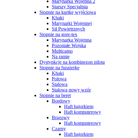
Marynarka Wojenna 2
Starszy Specjalista
Stopnie na kurtkę wyjściową
Khaki
Marynarki Wojennej
Sił Powietrznych
Stopnie na gore-tex
Marynarka Wojenna
Pozostałe Wojska
Multicamo
Na ramię
Dystynkcje na kombinezon pilota
Stopnie na furażerkę
Khaki
Polową
Stalową
Stalową nowy wzór
Stopnie na beret
Bordowy
Haft bajorkiem
Haft komputerowy
Brązowy
Haft komputerowy
Czarny
Haft bajorkiem