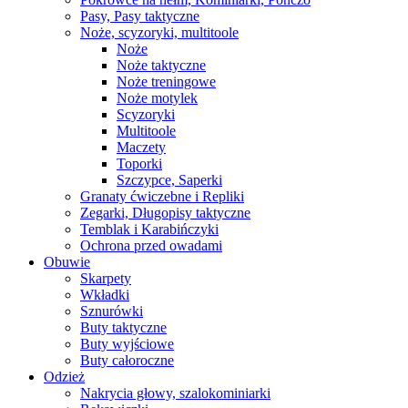
Pasy, Pasy taktyczne
Noże, scyzoryki, multitoole
Noże
Noże taktyczne
Noże treningowe
Noże motylek
Scyzoryki
Multitoole
Maczety
Toporki
Szczypce, Saperki
Granaty ćwiczebne i Repliki
Zegarki, Długopisy taktyczne
Temblak i Karabińczyki
Ochrona przed owadami
Obuwie
Skarpety
Wkładki
Sznurówki
Buty taktyczne
Buty wyjściowe
Buty całoroczne
Odzież
Nakrycia głowy, szalokominiarki