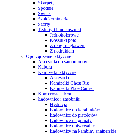
Skarpety
Spodnie
Sweter
Szalokominiarka
Szorty
T-shirty i inne koszulki
Jednokolorowe
Koszulki polo
Z długim rękawem
Z nadrukiem
Oporządzenie taktyczne
Akcesoria do samoobrony
Kabura
Kamizelki taktyczne
Akcesoria
Kamizelki Chest Rig
Kamizelki Plate Carrier
Konserwacja broni
Ładownice i zasobniki
Hydracja
Ładownice do karabinków
Ładownice do pistoletów
Ładownice na granaty
Ładownice uniwersalne
Ładownicy na karabiny snajperskie