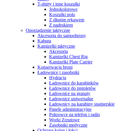
T-shirty i inne koszulki
Jednokolorowe
Koszulki polo
Z długim rękawem
Z nadrukiem
Oporządzenie taktyczne
Akcesoria do samoobrony
Kabura
Kamizelki taktyczne
Akcesoria
Kamizelki Chest Rig
Kamizelki Plate Carrier
Konserwacja broni
Ładownice i zasobniki
Hydracja
Ładownice do karabinków
Ładownice do pistoletów
Ładownice na granaty
Ładownice uniwersalne
Ładownicy na karabiny snajperskie
Panele administracyjne
Pokrowce na telefon i radio
Worki Zrzutowe
Zasobniki medyczne
Ochrona kolan i łokci