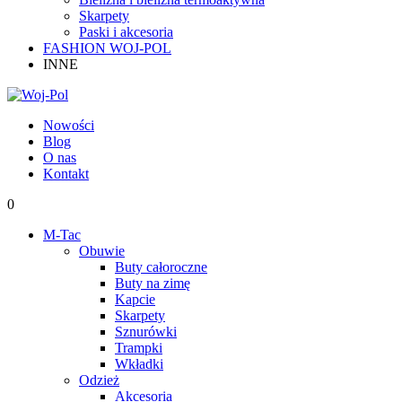
Skarpety
Paski i akcesoria
FASHION WOJ-POL
INNE
Nowości
Blog
O nas
Kontakt
0
M-Tac
Obuwie
Buty całoroczne
Buty na zimę
Kapcie
Skarpety
Sznurówki
Trampki
Wkładki
Odzież
Akcesoria