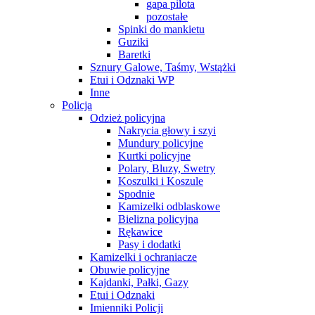
gapa pilota
pozostałe
Spinki do mankietu
Guziki
Baretki
Sznury Galowe, Taśmy, Wstążki
Etui i Odznaki WP
Inne
Policja
Odzież policyjna
Nakrycia głowy i szyi
Mundury policyjne
Kurtki policyjne
Polary, Bluzy, Swetry
Koszulki i Koszule
Spodnie
Kamizelki odblaskowe
Bielizna policyjna
Rękawice
Pasy i dodatki
Kamizelki i ochraniacze
Obuwie policyjne
Kajdanki, Pałki, Gazy
Etui i Odznaki
Imienniki Policji