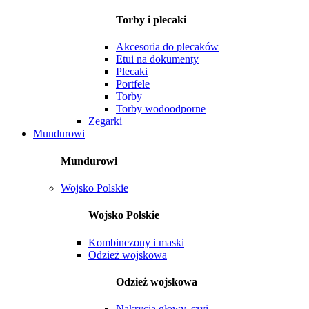
Torby i plecaki
Akcesoria do plecaków
Etui na dokumenty
Plecaki
Portfele
Torby
Torby wodoodporne
Zegarki
Mundurowi
Mundurowi
Wojsko Polskie
Wojsko Polskie
Kombinezony i maski
Odzież wojskowa
Odzież wojskowa
Nakrycia głowy, szyi