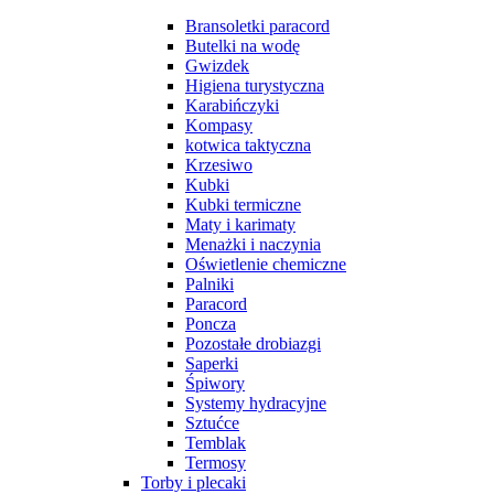
Bransoletki paracord
Butelki na wodę
Gwizdek
Higiena turystyczna
Karabińczyki
Kompasy
kotwica taktyczna
Krzesiwo
Kubki
Kubki termiczne
Maty i karimaty
Menażki i naczynia
Oświetlenie chemiczne
Palniki
Paracord
Poncza
Pozostałe drobiazgi
Saperki
Śpiwory
Systemy hydracyjne
Sztućce
Temblak
Termosy
Torby i plecaki