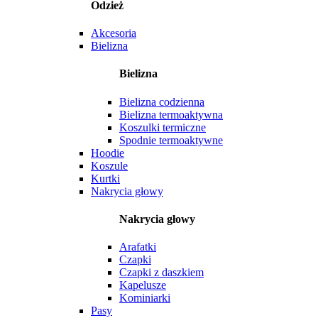
Odzież
Akcesoria
Bielizna
Bielizna
Bielizna codzienna
Bielizna termoaktywna
Koszulki termiczne
Spodnie termoaktywne
Hoodie
Koszule
Kurtki
Nakrycia głowy
Nakrycia głowy
Arafatki
Czapki
Czapki z daszkiem
Kapelusze
Kominiarki
Pasy