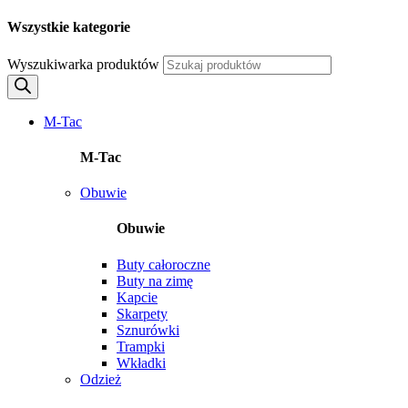
Wszystkie kategorie
Wyszukiwarka produktów
M-Tac
M-Tac
Obuwie
Obuwie
Buty całoroczne
Buty na zimę
Kapcie
Skarpety
Sznurówki
Trampki
Wkładki
Odzież