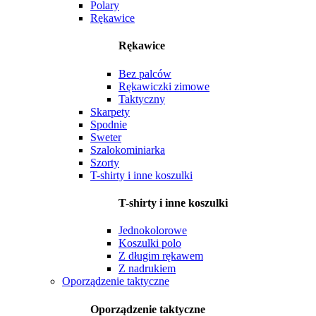
Polary
Rękawice
Rękawice
Bez palców
Rękawiczki zimowe
Taktyczny
Skarpety
Spodnie
Sweter
Szalokominiarka
Szorty
T-shirty i inne koszulki
T-shirty i inne koszulki
Jednokolorowe
Koszulki polo
Z długim rękawem
Z nadrukiem
Oporządzenie taktyczne
Oporządzenie taktyczne