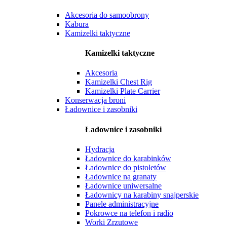
Akcesoria do samoobrony
Kabura
Kamizelki taktyczne
Kamizelki taktyczne
Akcesoria
Kamizelki Chest Rig
Kamizelki Plate Carrier
Konserwacja broni
Ładownice i zasobniki
Ładownice i zasobniki
Hydracja
Ładownice do karabinków
Ładownice do pistoletów
Ładownice na granaty
Ładownice uniwersalne
Ładownicy na karabiny snajperskie
Panele administracyjne
Pokrowce na telefon i radio
Worki Zrzutowe