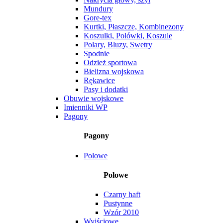
Mundury
Gore-tex
Kurtki, Płaszcze, Kombinezony
Koszulki, Polówki, Koszule
Polary, Bluzy, Swetry
Spodnie
Odzież sportowa
Bielizna wojskowa
Rękawice
Pasy i dodatki
Obuwie wojskowe
Imienniki WP
Pagony
Pagony
Polowe
Polowe
Czarny haft
Pustynne
Wzór 2010
Wyjściowe