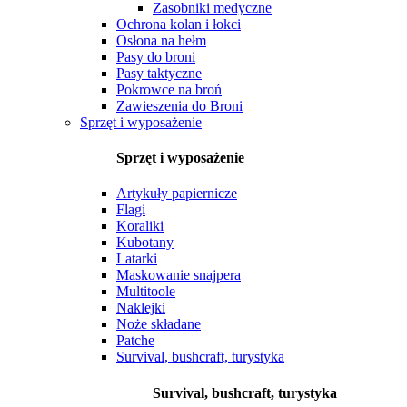
Zasobniki medyczne
Ochrona kolan i łokci
Osłona na hełm
Pasy do broni
Pasy taktyczne
Pokrowce na broń
Zawieszenia do Broni
Sprzęt i wyposażenie
Sprzęt i wyposażenie
Artykuły papiernicze
Flagi
Koraliki
Kubotany
Latarki
Maskowanie snajpera
Multitoole
Naklejki
Noże składane
Patche
Survival, bushcraft, turystyka
Survival, bushcraft, turystyka