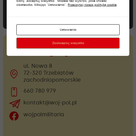
kliknij "Akceptuj wszystko". Możesz też wybrać, jakie chcesz
ciasteczka, klikając "Ustawienia".
Przeczytaj naszą politykę cookie
Dołącz do newslettera
Ustawienia
Zaakceptuj wszystko
Skontaktuj się z nami!
ul. Nowa 8
72-320 Trzebiatów
zachodniopomorskie
660 780 979
kontakt@woj-pol.pl
wojpolmilitaria