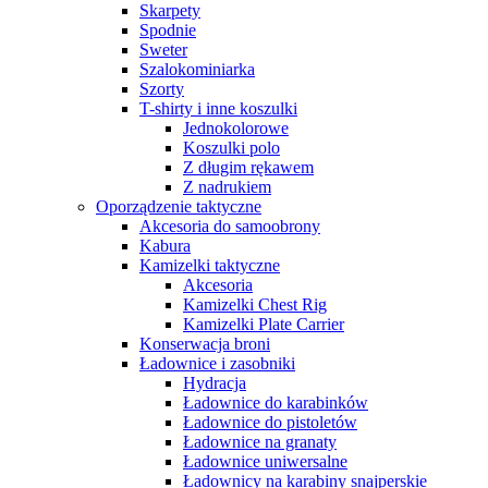
Skarpety
Spodnie
Sweter
Szalokominiarka
Szorty
T-shirty i inne koszulki
Jednokolorowe
Koszulki polo
Z długim rękawem
Z nadrukiem
Oporządzenie taktyczne
Akcesoria do samoobrony
Kabura
Kamizelki taktyczne
Akcesoria
Kamizelki Chest Rig
Kamizelki Plate Carrier
Konserwacja broni
Ładownice i zasobniki
Hydracja
Ładownice do karabinków
Ładownice do pistoletów
Ładownice na granaty
Ładownice uniwersalne
Ładownicy na karabiny snajperskie