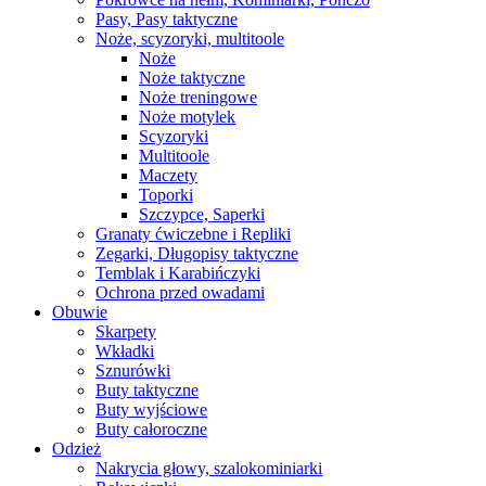
Pasy, Pasy taktyczne
Noże, scyzoryki, multitoole
Noże
Noże taktyczne
Noże treningowe
Noże motylek
Scyzoryki
Multitoole
Maczety
Toporki
Szczypce, Saperki
Granaty ćwiczebne i Repliki
Zegarki, Długopisy taktyczne
Temblak i Karabińczyki
Ochrona przed owadami
Obuwie
Skarpety
Wkładki
Sznurówki
Buty taktyczne
Buty wyjściowe
Buty całoroczne
Odzież
Nakrycia głowy, szalokominiarki