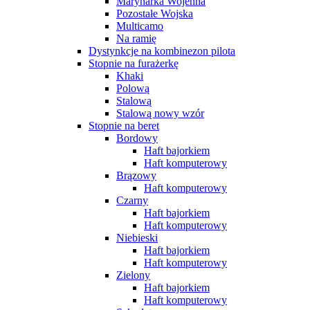
Marynarka Wojenna
Pozostałe Wojska
Multicamo
Na ramię
Dystynkcje na kombinezon pilota
Stopnie na furażerkę
Khaki
Polową
Stalową
Stalową nowy wzór
Stopnie na beret
Bordowy
Haft bajorkiem
Haft komputerowy
Brązowy
Haft komputerowy
Czarny
Haft bajorkiem
Haft komputerowy
Niebieski
Haft bajorkiem
Haft komputerowy
Zielony
Haft bajorkiem
Haft komputerowy