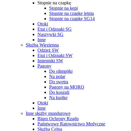
Stopnie na czapkę
Stopnie na kepi
Stopnie na czapkę letnią
Stopnie na czapkę SG14
Otoki
Etui i Odznaki SG
Naszywki SG
Inne
Służba Więzienna
Odzież SW
Etui i Odznaki SW
Imienniki SW
Pagony
Do olimpijki
Na polar
Do swetra
Pagony na MORO
Do koszuli
Na kurtkę
Otoki
Inne
Inne służby mundurowe
Biuro Ochrony Rządu
Państwowe Ratownictwo Medyczne
Służba Celna