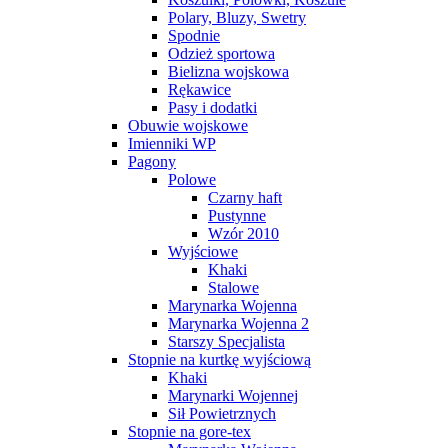
Polary, Bluzy, Swetry
Spodnie
Odzież sportowa
Bielizna wojskowa
Rękawice
Pasy i dodatki
Obuwie wojskowe
Imienniki WP
Pagony
Polowe
Czarny haft
Pustynne
Wzór 2010
Wyjściowe
Khaki
Stalowe
Marynarka Wojenna
Marynarka Wojenna 2
Starszy Specjalista
Stopnie na kurtkę wyjściową
Khaki
Marynarki Wojennej
Sił Powietrznych
Stopnie na gore-tex