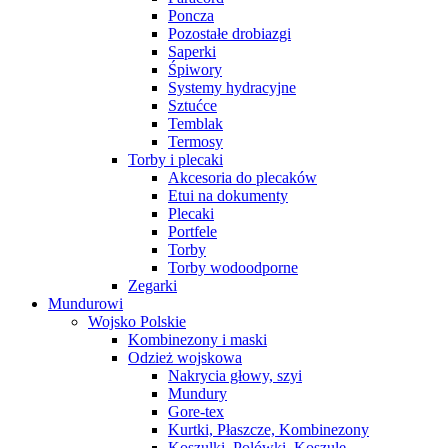
Poncza
Pozostałe drobiazgi
Saperki
Śpiwory
Systemy hydracyjne
Sztućce
Temblak
Termosy
Torby i plecaki
Akcesoria do plecaków
Etui na dokumenty
Plecaki
Portfele
Torby
Torby wodoodporne
Zegarki
Mundurowi
Wojsko Polskie
Kombinezony i maski
Odzież wojskowa
Nakrycia głowy, szyi
Mundury
Gore-tex
Kurtki, Płaszcze, Kombinezony
Koszulki, Polówki, Koszule