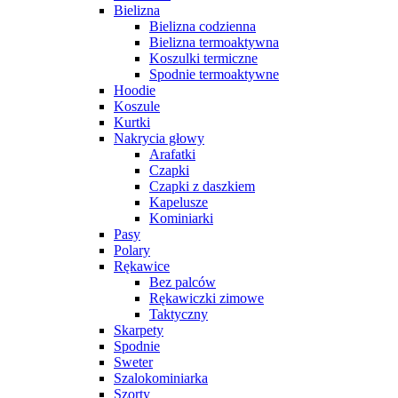
Bielizna
Bielizna codzienna
Bielizna termoaktywna
Koszulki termiczne
Spodnie termoaktywne
Hoodie
Koszule
Kurtki
Nakrycia głowy
Arafatki
Czapki
Czapki z daszkiem
Kapelusze
Kominiarki
Pasy
Polary
Rękawice
Bez palców
Rękawiczki zimowe
Taktyczny
Skarpety
Spodnie
Sweter
Szalokominiarka
Szorty