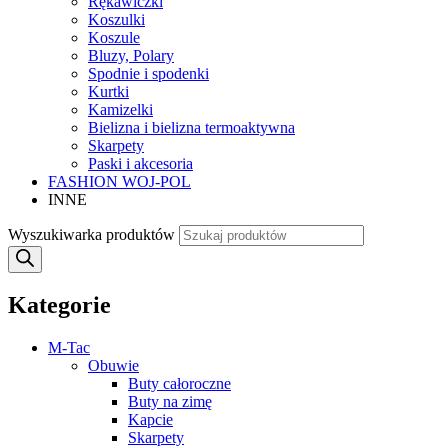
Rękawiczki
Koszulki
Koszule
Bluzy, Polary
Spodnie i spodenki
Kurtki
Kamizelki
Bielizna i bielizna termoaktywna
Skarpety
Paski i akcesoria
FASHION WOJ-POL
INNE
Wyszukiwarka produktów
Kategorie
M-Tac
Obuwie
Buty całoroczne
Buty na zimę
Kapcie
Skarpety