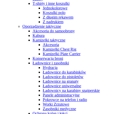
T-shirty i inne koszulki
Jednokolorowe
Koszulki polo
Z długim rękawem
Z nadrukiem
Oporządzenie taktyczne
Akcesoria do samoobrony
Kabura
Kamizelki taktyczne
Akcesoria
Kamizelki Chest Rig
Kamizelki Plate Carrier
Konserwacja broni
Ładownice i zasobniki
Hydracja
Ładownice do karabinków
Ładownice do pistoletów
Ładownice na granaty
Ładownice uniwersalne
Ładownicy na karabiny snajperskie
Panele administracyjne
Pokrowce na telefon i radio
Worki Zrzutowe
Zasobniki medyczne
Ochrona kolan i łokci