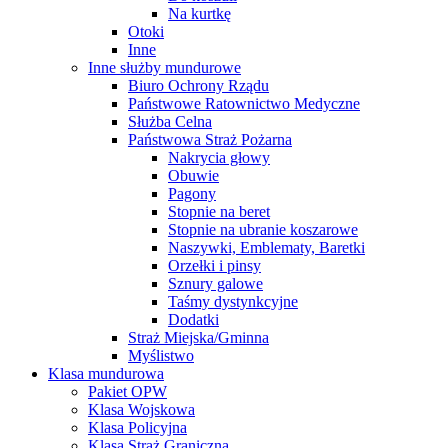
Na kurtkę
Otoki
Inne
Inne służby mundurowe
Biuro Ochrony Rządu
Państwowe Ratownictwo Medyczne
Służba Celna
Państwowa Straż Pożarna
Nakrycia głowy
Obuwie
Pagony
Stopnie na beret
Stopnie na ubranie koszarowe
Naszywki, Emblematy, Baretki
Orzełki i pinsy
Sznury galowe
Taśmy dystynkcyjne
Dodatki
Straż Miejska/Gminna
Myślistwo
Klasa mundurowa
Pakiet OPW
Klasa Wojskowa
Klasa Policyjna
Klasa Straż Graniczna