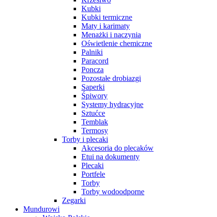
Kubki
Kubki termiczne
Maty i karimaty
Menażki i naczynia
Oświetlenie chemiczne
Palniki
Paracord
Poncza
Pozostałe drobiazgi
Saperki
Śpiwory
Systemy hydracyjne
Sztućce
Temblak
Termosy
Torby i plecaki
Akcesoria do plecaków
Etui na dokumenty
Plecaki
Portfele
Torby
Torby wodoodporne
Zegarki
Mundurowi