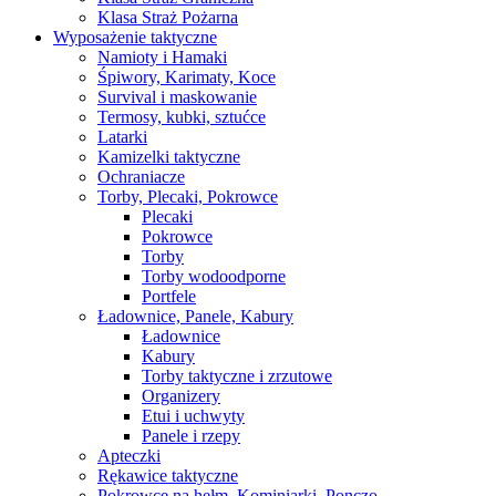
Klasa Straż Pożarna
Wyposażenie taktyczne
Namioty i Hamaki
Śpiwory, Karimaty, Koce
Survival i maskowanie
Termosy, kubki, sztućce
Latarki
Kamizelki taktyczne
Ochraniacze
Torby, Plecaki, Pokrowce
Plecaki
Pokrowce
Torby
Torby wodoodporne
Portfele
Ładownice, Panele, Kabury
Ładownice
Kabury
Torby taktyczne i zrzutowe
Organizery
Etui i uchwyty
Panele i rzepy
Apteczki
Rękawice taktyczne
Pokrowce na hełm, Kominiarki, Ponczo