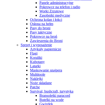
Panele administracyjne
Pokrowce na telefon i radio
Worki Zrzutowe
Zasobniki medyczne
Ochrona kolan i łokci
Osłona na hełm
Pasy do broni
Pasy taktyczne
Pokrowce na broń
Zawieszenia do Broni
Sprzęt i wyposażenie
Artykuły papiernicze
Flagi
Koraliki
Kubotany
Latarki
Maskowanie snajpera
Multitoole
Naklejki
Noże składane
Patche
Survival, bushcraft, turystyka
Bransoletki paracord
Butelki na wodę
Gwizdek