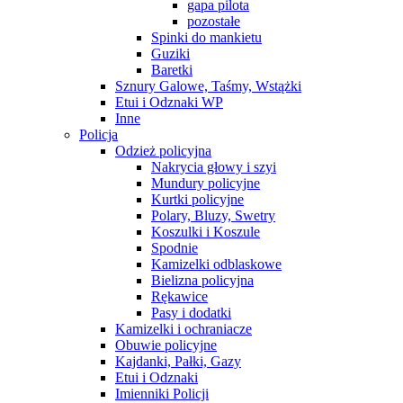
gapa pilota
pozostałe
Spinki do mankietu
Guziki
Baretki
Sznury Galowe, Taśmy, Wstążki
Etui i Odznaki WP
Inne
Policja
Odzież policyjna
Nakrycia głowy i szyi
Mundury policyjne
Kurtki policyjne
Polary, Bluzy, Swetry
Koszulki i Koszule
Spodnie
Kamizelki odblaskowe
Bielizna policyjna
Rękawice
Pasy i dodatki
Kamizelki i ochraniacze
Obuwie policyjne
Kajdanki, Pałki, Gazy
Etui i Odznaki
Imienniki Policji