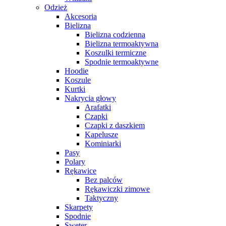
Odzież
Akcesoria
Bielizna
Bielizna codzienna
Bielizna termoaktywna
Koszulki termiczne
Spodnie termoaktywne
Hoodie
Koszule
Kurtki
Nakrycia głowy
Arafatki
Czapki
Czapki z daszkiem
Kapelusze
Kominiarki
Pasy
Polary
Rękawice
Bez palców
Rękawiczki zimowe
Taktyczny
Skarpety
Spodnie
Sweter