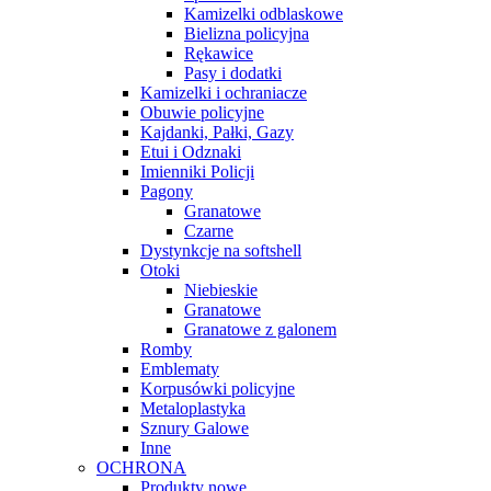
Kamizelki odblaskowe
Bielizna policyjna
Rękawice
Pasy i dodatki
Kamizelki i ochraniacze
Obuwie policyjne
Kajdanki, Pałki, Gazy
Etui i Odznaki
Imienniki Policji
Pagony
Granatowe
Czarne
Dystynkcje na softshell
Otoki
Niebieskie
Granatowe
Granatowe z galonem
Romby
Emblematy
Korpusówki policyjne
Metaloplastyka
Sznury Galowe
Inne
OCHRONA
Produkty nowe