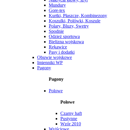
Mundury
Gore-tex
Kurtki, Płaszcze, Kombinezony
Koszulki, Polówki, Koszule
Polary, Bluzy, Swetry
Spodnie
Odzież sportowa
Bielizna wojskowa
Rękawice
Pasy i dodatki
Obuwie wojskowe
Imienniki WP
Pagony
Pagony
Polowe
Polowe
Czarny haft
Pustynne
Wzór 2010
Wyjściowe