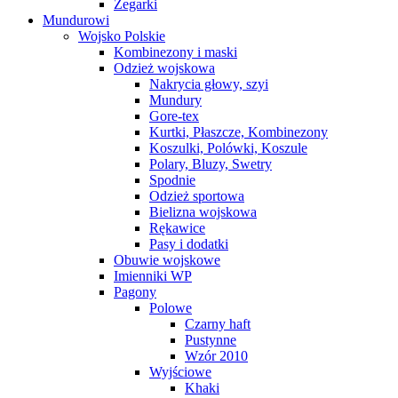
Zegarki
Mundurowi
Wojsko Polskie
Kombinezony i maski
Odzież wojskowa
Nakrycia głowy, szyi
Mundury
Gore-tex
Kurtki, Płaszcze, Kombinezony
Koszulki, Polówki, Koszule
Polary, Bluzy, Swetry
Spodnie
Odzież sportowa
Bielizna wojskowa
Rękawice
Pasy i dodatki
Obuwie wojskowe
Imienniki WP
Pagony
Polowe
Czarny haft
Pustynne
Wzór 2010
Wyjściowe
Khaki