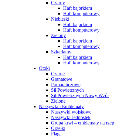
Czarny
Haft bajorkiem
Haft komputerowy
Niebieski
Haft bajorkiem
Haft komputerowy
Zielony
Haft bajorkiem
Haft komputerowy
Szkarłatny
Haft bajorkiem
Haft komputerowy
Otoki
Czarne
Granatowe
Pomarańczowe
Sił Powietrznych
Sił Powietrznych Nowy Wzór
Zielone
Naszywki i Emblematy
Naszywki wojskowe
Naszywki Jednostek
Grupa krwi – emblematy na rzep
Orzełki
Flaga