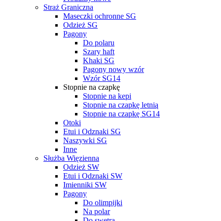
Straż Graniczna
Maseczki ochronne SG
Odzież SG
Pagony
Do polaru
Szary haft
Khaki SG
Pagony nowy wzór
Wzór SG14
Stopnie na czapkę
Stopnie na kepi
Stopnie na czapkę letnią
Stopnie na czapkę SG14
Otoki
Etui i Odznaki SG
Naszywki SG
Inne
Służba Więzienna
Odzież SW
Etui i Odznaki SW
Imienniki SW
Pagony
Do olimpijki
Na polar
Do swetra