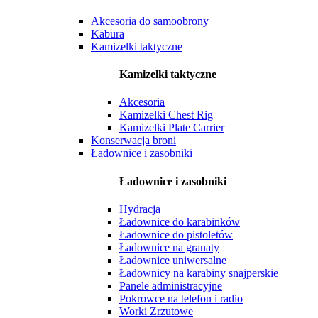
Akcesoria do samoobrony
Kabura
Kamizelki taktyczne
Kamizelki taktyczne
Akcesoria
Kamizelki Chest Rig
Kamizelki Plate Carrier
Konserwacja broni
Ładownice i zasobniki
Ładownice i zasobniki
Hydracja
Ładownice do karabinków
Ładownice do pistoletów
Ładownice na granaty
Ładownice uniwersalne
Ładownicy na karabiny snajperskie
Panele administracyjne
Pokrowce na telefon i radio
Worki Zrzutowe