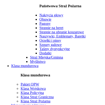
Państwowa Straż Pożarna
Nakrycia głowy
Obuwie
Pagony
Stopnie na beret
Stopnie na ubranie koszarowe
Naszywki, Emblematy, Baretki
Orzełki i pinsy
Sznury galowe
Taśmy dystynkcyjne
Dodatki
Straż Miejska/Gminna
Myślistwo
Klasa mundurowa
Klasa mundurowa
Pakiet OPW
Klasa Wojskowa
Klasa Policyjna
Klasa Straż Graniczna
Klasa Straż Pożarna