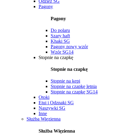
Odzież SG
Pagony
Pagony
Do polaru
Szary haft
Khaki SG
Pagony nowy wzór
Wzór SG14
Stopnie na czapkę
Stopnie na czapkę
Stopnie na kepi
Stopnie na czapkę letnią
Stopnie na czapkę SG14
Otoki
Etui i Odznaki SG
Naszywki SG
Inne
Służba Więzienna
Służba Więzienna