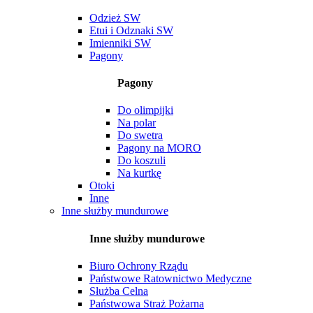
Odzież SW
Etui i Odznaki SW
Imienniki SW
Pagony
Pagony
Do olimpijki
Na polar
Do swetra
Pagony na MORO
Do koszuli
Na kurtkę
Otoki
Inne
Inne służby mundurowe
Inne służby mundurowe
Biuro Ochrony Rządu
Państwowe Ratownictwo Medyczne
Służba Celna
Państwowa Straż Pożarna