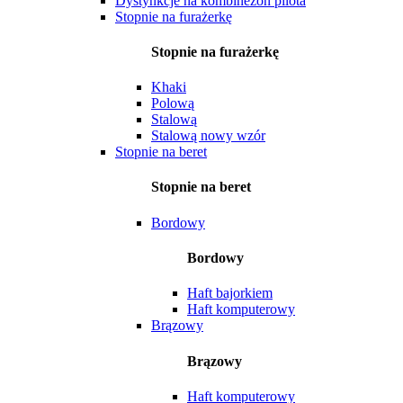
Dystynkcje na kombinezon pilota
Stopnie na furażerkę
Stopnie na furażerkę
Khaki
Polową
Stalową
Stalową nowy wzór
Stopnie na beret
Stopnie na beret
Bordowy
Bordowy
Haft bajorkiem
Haft komputerowy
Brązowy
Brązowy
Haft komputerowy