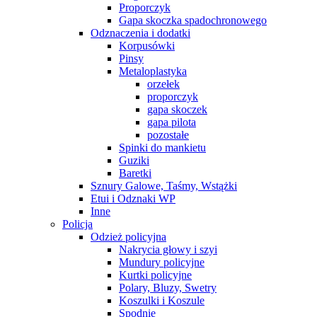
Proporczyk
Gapa skoczka spadochronowego
Odznaczenia i dodatki
Korpusówki
Pinsy
Metaloplastyka
orzełek
proporczyk
gapa skoczek
gapa pilota
pozostałe
Spinki do mankietu
Guziki
Baretki
Sznury Galowe, Taśmy, Wstążki
Etui i Odznaki WP
Inne
Policja
Odzież policyjna
Nakrycia głowy i szyi
Mundury policyjne
Kurtki policyjne
Polary, Bluzy, Swetry
Koszulki i Koszule
Spodnie