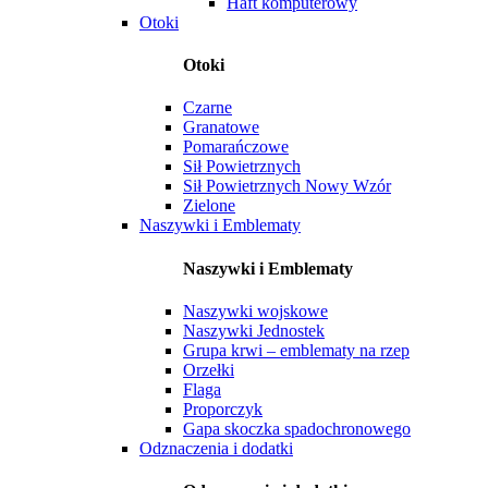
Haft komputerowy
Otoki
Otoki
Czarne
Granatowe
Pomarańczowe
Sił Powietrznych
Sił Powietrznych Nowy Wzór
Zielone
Naszywki i Emblematy
Naszywki i Emblematy
Naszywki wojskowe
Naszywki Jednostek
Grupa krwi – emblematy na rzep
Orzełki
Flaga
Proporczyk
Gapa skoczka spadochronowego
Odznaczenia i dodatki