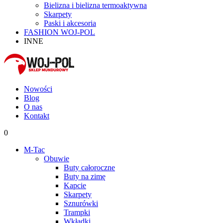
Bielizna i bielizna termoaktywna
Skarpety
Paski i akcesoria
FASHION WOJ-POL
INNE
Nowości
Blog
O nas
Kontakt
0
M-Tac
Obuwie
Buty całoroczne
Buty na zimę
Kapcie
Skarpety
Sznurówki
Trampki
Wkładki