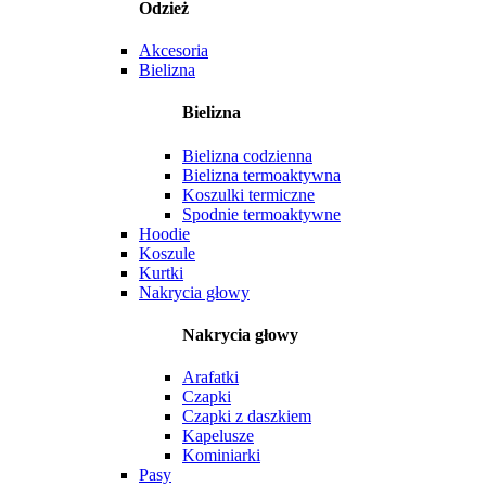
Odzież
Akcesoria
Bielizna
Bielizna
Bielizna codzienna
Bielizna termoaktywna
Koszulki termiczne
Spodnie termoaktywne
Hoodie
Koszule
Kurtki
Nakrycia głowy
Nakrycia głowy
Arafatki
Czapki
Czapki z daszkiem
Kapelusze
Kominiarki
Pasy