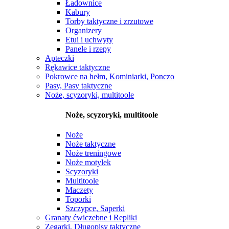
Ładownice
Kabury
Torby taktyczne i zrzutowe
Organizery
Etui i uchwyty
Panele i rzepy
Apteczki
Rękawice taktyczne
Pokrowce na hełm, Kominiarki, Ponczo
Pasy, Pasy taktyczne
Noże, scyzoryki, multitoole
Noże, scyzoryki, multitoole
Noże
Noże taktyczne
Noże treningowe
Noże motylek
Scyzoryki
Multitoole
Maczety
Toporki
Szczypce, Saperki
Granaty ćwiczebne i Repliki
Zegarki, Długopisy taktyczne