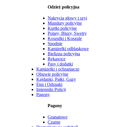
Odzież policyjna
Nakrycia głowy i szyi
Mundury policyjne
Kurtki policyjne
Polary, Bluzy, Swetry
Koszulki i Koszule
Spodnie
Kamizelki odblaskowe
Bielizna policyjna
Rękawice
Pasy i dodatki
Kamizelki i ochraniacze
Obuwie policyjne
Kajdanki, Pałki, Gazy
Etui i Odznaki
Imienniki Policji
Pagony
Pagony
Granatowe
Czarne