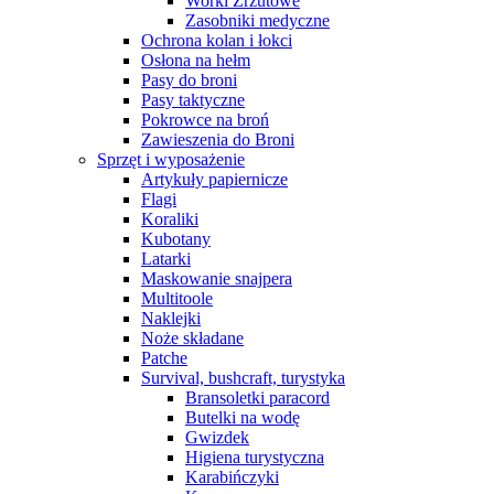
Worki Zrzutowe
Zasobniki medyczne
Ochrona kolan i łokci
Osłona na hełm
Pasy do broni
Pasy taktyczne
Pokrowce na broń
Zawieszenia do Broni
Sprzęt i wyposażenie
Artykuły papiernicze
Flagi
Koraliki
Kubotany
Latarki
Maskowanie snajpera
Multitoole
Naklejki
Noże składane
Patche
Survival, bushcraft, turystyka
Bransoletki paracord
Butelki na wodę
Gwizdek
Higiena turystyczna
Karabińczyki