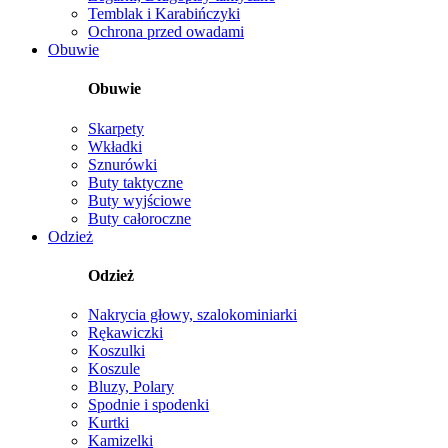
Temblak i Karabińczyki
Ochrona przed owadami
Obuwie
Obuwie
Skarpety
Wkładki
Sznurówki
Buty taktyczne
Buty wyjściowe
Buty całoroczne
Odzież
Odzież
Nakrycia głowy, szalokominiarki
Rękawiczki
Koszulki
Koszule
Bluzy, Polary
Spodnie i spodenki
Kurtki
Kamizelki