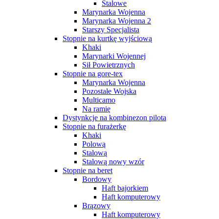
Stalowe
Marynarka Wojenna
Marynarka Wojenna 2
Starszy Specjalista
Stopnie na kurtkę wyjściową
Khaki
Marynarki Wojennej
Sił Powietrznych
Stopnie na gore-tex
Marynarka Wojenna
Pozostałe Wojska
Multicamo
Na ramię
Dystynkcje na kombinezon pilota
Stopnie na furażerkę
Khaki
Polową
Stalową
Stalową nowy wzór
Stopnie na beret
Bordowy
Haft bajorkiem
Haft komputerowy
Brązowy
Haft komputerowy