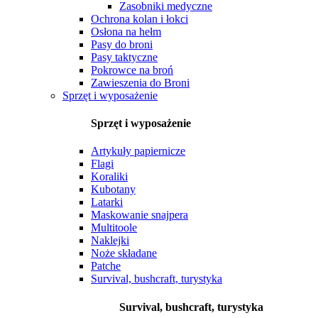
Zasobniki medyczne
Ochrona kolan i łokci
Osłona na hełm
Pasy do broni
Pasy taktyczne
Pokrowce na broń
Zawieszenia do Broni
Sprzęt i wyposażenie
Sprzęt i wyposażenie
Artykuły papiernicze
Flagi
Koraliki
Kubotany
Latarki
Maskowanie snajpera
Multitoole
Naklejki
Noże składane
Patche
Survival, bushcraft, turystyka
Survival, bushcraft, turystyka