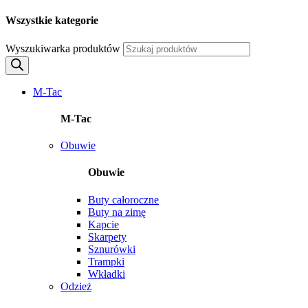
Wszystkie kategorie
Wyszukiwarka produktów
M-Tac
M-Tac
Obuwie
Obuwie
Buty całoroczne
Buty na zimę
Kapcie
Skarpety
Sznurówki
Trampki
Wkładki
Odzież