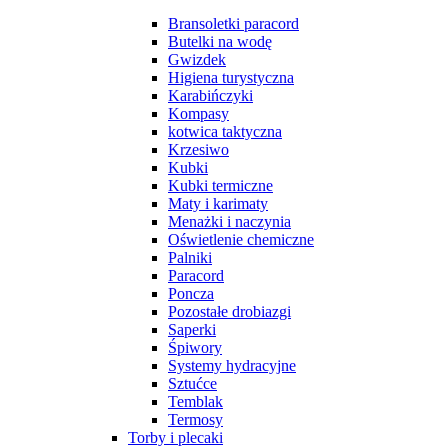
Bransoletki paracord
Butelki na wodę
Gwizdek
Higiena turystyczna
Karabińczyki
Kompasy
kotwica taktyczna
Krzesiwo
Kubki
Kubki termiczne
Maty i karimaty
Menażki i naczynia
Oświetlenie chemiczne
Palniki
Paracord
Poncza
Pozostałe drobiazgi
Saperki
Śpiwory
Systemy hydracyjne
Sztućce
Temblak
Termosy
Torby i plecaki