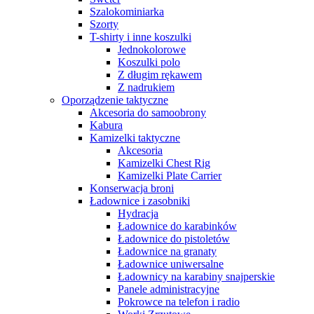
Szalokominiarka
Szorty
T-shirty i inne koszulki
Jednokolorowe
Koszulki polo
Z długim rękawem
Z nadrukiem
Oporządzenie taktyczne
Akcesoria do samoobrony
Kabura
Kamizelki taktyczne
Akcesoria
Kamizelki Chest Rig
Kamizelki Plate Carrier
Konserwacja broni
Ładownice i zasobniki
Hydracja
Ładownice do karabinków
Ładownice do pistoletów
Ładownice na granaty
Ładownice uniwersalne
Ładownicy na karabiny snajperskie
Panele administracyjne
Pokrowce na telefon i radio