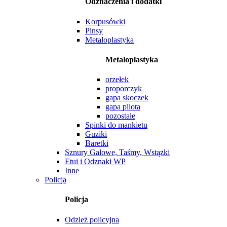
Odznaczenia i dodatki
Korpusówki
Pinsy
Metaloplastyka
Metaloplastyka
orzełek
proporczyk
gapa skoczek
gapa pilota
pozostałe
Spinki do mankietu
Guziki
Baretki
Sznury Galowe, Taśmy, Wstążki
Etui i Odznaki WP
Inne
Policja
Policja
Odzież policyjna