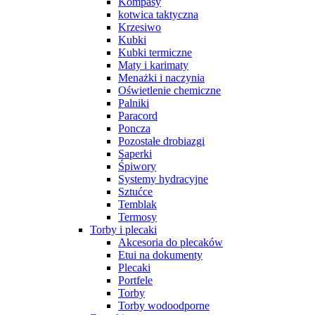
Kompasy
kotwica taktyczna
Krzesiwo
Kubki
Kubki termiczne
Maty i karimaty
Menażki i naczynia
Oświetlenie chemiczne
Palniki
Paracord
Poncza
Pozostałe drobiazgi
Saperki
Śpiwory
Systemy hydracyjne
Sztućce
Temblak
Termosy
Torby i plecaki
Akcesoria do plecaków
Etui na dokumenty
Plecaki
Portfele
Torby
Torby wodoodporne