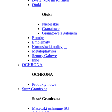
Dystynkcje na softshell
Otoki
Otoki
Niebieskie
Granatowe
Granatowe z galonem
Romby
Emblematy
Korpusówki policyjne
Metaloplastyka
Sznury Galowe
Inne
OCHRONA
OCHRONA
Produkty nowe
Straż Graniczna
Straż Graniczna
Maseczki ochronne SG