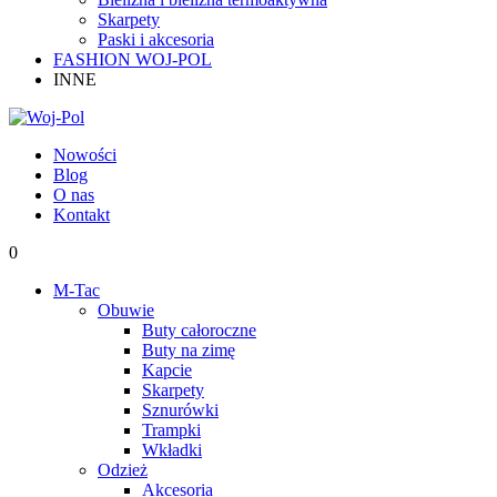
Skarpety
Paski i akcesoria
FASHION WOJ-POL
INNE
Nowości
Blog
O nas
Kontakt
0
M-Tac
Obuwie
Buty całoroczne
Buty na zimę
Kapcie
Skarpety
Sznurówki
Trampki
Wkładki
Odzież
Akcesoria