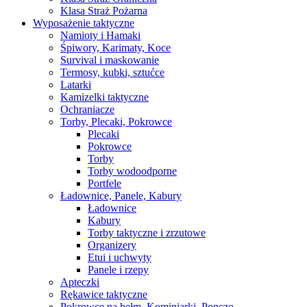
Klasa Straż Pożarna
Wyposażenie taktyczne
Namioty i Hamaki
Śpiwory, Karimaty, Koce
Survival i maskowanie
Termosy, kubki, sztućce
Latarki
Kamizelki taktyczne
Ochraniacze
Torby, Plecaki, Pokrowce
Plecaki
Pokrowce
Torby
Torby wodoodporne
Portfele
Ładownice, Panele, Kabury
Ładownice
Kabury
Torby taktyczne i zrzutowe
Organizery
Etui i uchwyty
Panele i rzepy
Apteczki
Rękawice taktyczne
Pokrowce na hełm, Kominiarki, Ponczo