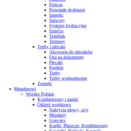
Poncza
Pozostałe drobiazgi
Saperki
Śpiwory
Systemy hydracyjne
Sztućce
Temblak
Termosy
Torby i plecaki
Akcesoria do plecaków
Etui na dokumenty
Plecaki
Portfele
Torby
Torby wodoodporne
Zegarki
Mundurowi
Wojsko Polskie
Kombinezony i maski
Odzież wojskowa
Nakrycia głowy, szyi
Mundury
Gore-tex
Kurtki, Płaszcze, Kombinezony
Koszulki, Polówki, Koszule