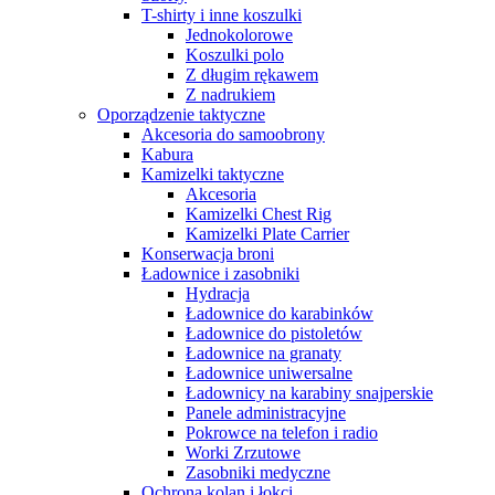
T-shirty i inne koszulki
Jednokolorowe
Koszulki polo
Z długim rękawem
Z nadrukiem
Oporządzenie taktyczne
Akcesoria do samoobrony
Kabura
Kamizelki taktyczne
Akcesoria
Kamizelki Chest Rig
Kamizelki Plate Carrier
Konserwacja broni
Ładownice i zasobniki
Hydracja
Ładownice do karabinków
Ładownice do pistoletów
Ładownice na granaty
Ładownice uniwersalne
Ładownicy na karabiny snajperskie
Panele administracyjne
Pokrowce na telefon i radio
Worki Zrzutowe
Zasobniki medyczne
Ochrona kolan i łokci