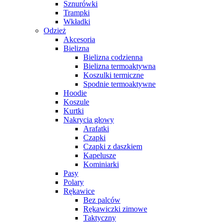
Sznurówki
Trampki
Wkładki
Odzież
Akcesoria
Bielizna
Bielizna codzienna
Bielizna termoaktywna
Koszulki termiczne
Spodnie termoaktywne
Hoodie
Koszule
Kurtki
Nakrycia głowy
Arafatki
Czapki
Czapki z daszkiem
Kapelusze
Kominiarki
Pasy
Polary
Rękawice
Bez palców
Rękawiczki zimowe
Taktyczny