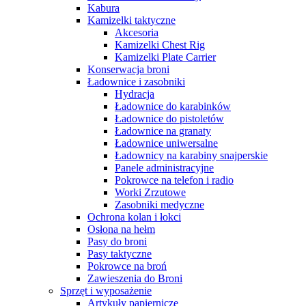
Kabura
Kamizelki taktyczne
Akcesoria
Kamizelki Chest Rig
Kamizelki Plate Carrier
Konserwacja broni
Ładownice i zasobniki
Hydracja
Ładownice do karabinków
Ładownice do pistoletów
Ładownice na granaty
Ładownice uniwersalne
Ładownicy na karabiny snajperskie
Panele administracyjne
Pokrowce na telefon i radio
Worki Zrzutowe
Zasobniki medyczne
Ochrona kolan i łokci
Osłona na hełm
Pasy do broni
Pasy taktyczne
Pokrowce na broń
Zawieszenia do Broni
Sprzęt i wyposażenie
Artykuły papiernicze