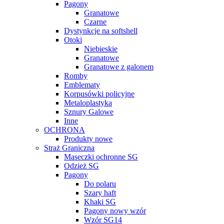
Pagony
Granatowe
Czarne
Dystynkcje na softshell
Otoki
Niebieskie
Granatowe
Granatowe z galonem
Romby
Emblematy
Korpusówki policyjne
Metaloplastyka
Sznury Galowe
Inne
OCHRONA
Produkty nowe
Straż Graniczna
Maseczki ochronne SG
Odzież SG
Pagony
Do polaru
Szary haft
Khaki SG
Pagony nowy wzór
Wzór SG14