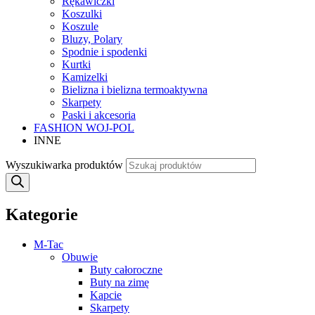
Rękawiczki
Koszulki
Koszule
Bluzy, Polary
Spodnie i spodenki
Kurtki
Kamizelki
Bielizna i bielizna termoaktywna
Skarpety
Paski i akcesoria
FASHION WOJ-POL
INNE
Wyszukiwarka produktów
Kategorie
M-Tac
Obuwie
Buty całoroczne
Buty na zimę
Kapcie
Skarpety