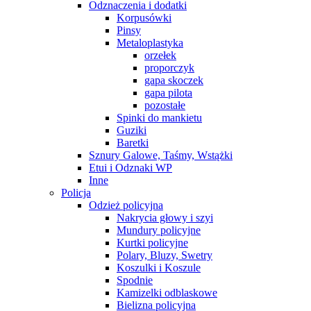
Odznaczenia i dodatki
Korpusówki
Pinsy
Metaloplastyka
orzełek
proporczyk
gapa skoczek
gapa pilota
pozostałe
Spinki do mankietu
Guziki
Baretki
Sznury Galowe, Taśmy, Wstążki
Etui i Odznaki WP
Inne
Policja
Odzież policyjna
Nakrycia głowy i szyi
Mundury policyjne
Kurtki policyjne
Polary, Bluzy, Swetry
Koszulki i Koszule
Spodnie
Kamizelki odblaskowe
Bielizna policyjna