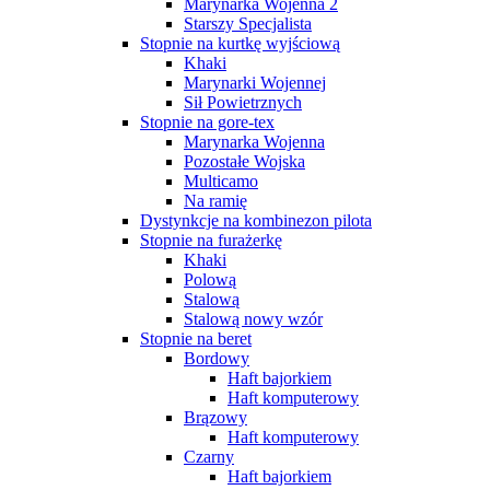
Marynarka Wojenna 2
Starszy Specjalista
Stopnie na kurtkę wyjściową
Khaki
Marynarki Wojennej
Sił Powietrznych
Stopnie na gore-tex
Marynarka Wojenna
Pozostałe Wojska
Multicamo
Na ramię
Dystynkcje na kombinezon pilota
Stopnie na furażerkę
Khaki
Polową
Stalową
Stalową nowy wzór
Stopnie na beret
Bordowy
Haft bajorkiem
Haft komputerowy
Brązowy
Haft komputerowy
Czarny
Haft bajorkiem