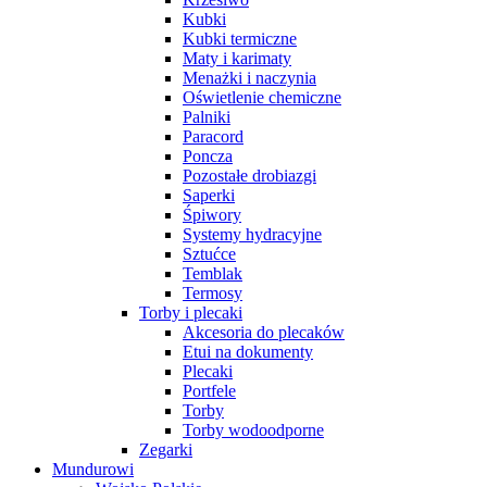
Kubki
Kubki termiczne
Maty i karimaty
Menażki i naczynia
Oświetlenie chemiczne
Palniki
Paracord
Poncza
Pozostałe drobiazgi
Saperki
Śpiwory
Systemy hydracyjne
Sztućce
Temblak
Termosy
Torby i plecaki
Akcesoria do plecaków
Etui na dokumenty
Plecaki
Portfele
Torby
Torby wodoodporne
Zegarki
Mundurowi