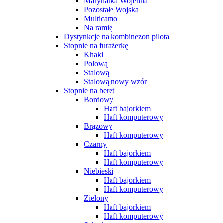
Marynarka Wojenna
Pozostałe Wojska
Multicamo
Na ramię
Dystynkcje na kombinezon pilota
Stopnie na furażerkę
Khaki
Polową
Stalową
Stalową nowy wzór
Stopnie na beret
Bordowy
Haft bajorkiem
Haft komputerowy
Brązowy
Haft komputerowy
Czarny
Haft bajorkiem
Haft komputerowy
Niebieski
Haft bajorkiem
Haft komputerowy
Zielony
Haft bajorkiem
Haft komputerowy