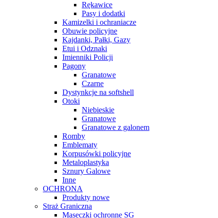
Rękawice
Pasy i dodatki
Kamizelki i ochraniacze
Obuwie policyjne
Kajdanki, Pałki, Gazy
Etui i Odznaki
Imienniki Policji
Pagony
Granatowe
Czarne
Dystynkcje na softshell
Otoki
Niebieskie
Granatowe
Granatowe z galonem
Romby
Emblematy
Korpusówki policyjne
Metaloplastyka
Sznury Galowe
Inne
OCHRONA
Produkty nowe
Straż Graniczna
Maseczki ochronne SG