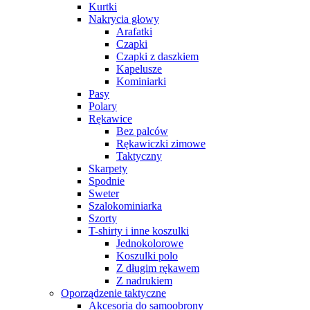
Kurtki
Nakrycia głowy
Arafatki
Czapki
Czapki z daszkiem
Kapelusze
Kominiarki
Pasy
Polary
Rękawice
Bez palców
Rękawiczki zimowe
Taktyczny
Skarpety
Spodnie
Sweter
Szalokominiarka
Szorty
T-shirty i inne koszulki
Jednokolorowe
Koszulki polo
Z długim rękawem
Z nadrukiem
Oporządzenie taktyczne
Akcesoria do samoobrony