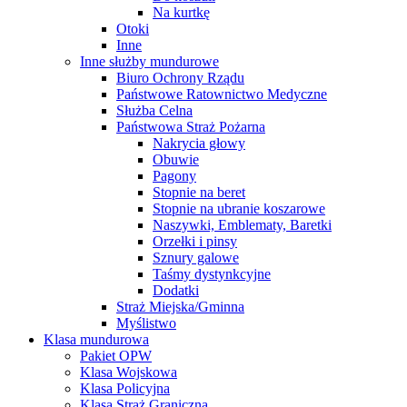
Na kurtkę
Otoki
Inne
Inne służby mundurowe
Biuro Ochrony Rządu
Państwowe Ratownictwo Medyczne
Służba Celna
Państwowa Straż Pożarna
Nakrycia głowy
Obuwie
Pagony
Stopnie na beret
Stopnie na ubranie koszarowe
Naszywki, Emblematy, Baretki
Orzełki i pinsy
Sznury galowe
Taśmy dystynkcyjne
Dodatki
Straż Miejska/Gminna
Myślistwo
Klasa mundurowa
Pakiet OPW
Klasa Wojskowa
Klasa Policyjna
Klasa Straż Graniczna