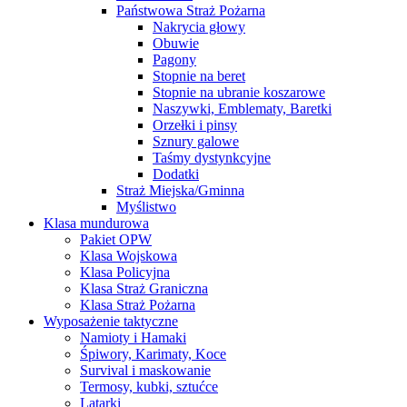
Państwowa Straż Pożarna
Nakrycia głowy
Obuwie
Pagony
Stopnie na beret
Stopnie na ubranie koszarowe
Naszywki, Emblematy, Baretki
Orzełki i pinsy
Sznury galowe
Taśmy dystynkcyjne
Dodatki
Straż Miejska/Gminna
Myślistwo
Klasa mundurowa
Pakiet OPW
Klasa Wojskowa
Klasa Policyjna
Klasa Straż Graniczna
Klasa Straż Pożarna
Wyposażenie taktyczne
Namioty i Hamaki
Śpiwory, Karimaty, Koce
Survival i maskowanie
Termosy, kubki, sztućce
Latarki