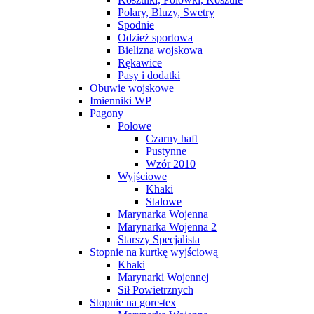
Polary, Bluzy, Swetry
Spodnie
Odzież sportowa
Bielizna wojskowa
Rękawice
Pasy i dodatki
Obuwie wojskowe
Imienniki WP
Pagony
Polowe
Czarny haft
Pustynne
Wzór 2010
Wyjściowe
Khaki
Stalowe
Marynarka Wojenna
Marynarka Wojenna 2
Starszy Specjalista
Stopnie na kurtkę wyjściową
Khaki
Marynarki Wojennej
Sił Powietrznych
Stopnie na gore-tex