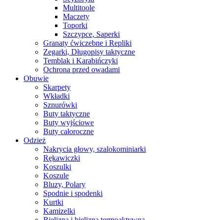
Multitoole
Maczety
Toporki
Szczypce, Saperki
Granaty ćwiczebne i Repliki
Zegarki, Długopisy taktyczne
Temblak i Karabińczyki
Ochrona przed owadami
Obuwie
Skarpety
Wkładki
Sznurówki
Buty taktyczne
Buty wyjściowe
Buty całoroczne
Odzież
Nakrycia głowy, szalokominiarki
Rękawiczki
Koszulki
Koszule
Bluzy, Polary
Spodnie i spodenki
Kurtki
Kamizelki
Bielizna i bielizna termoaktywna