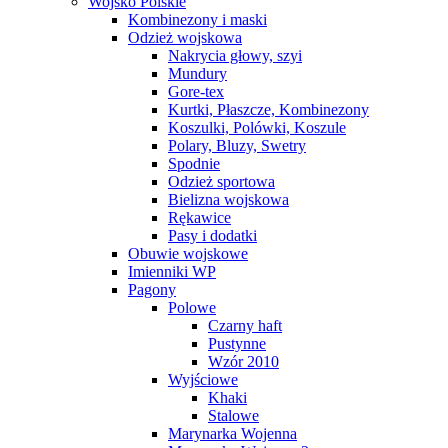
Wojsko Polskie
Kombinezony i maski
Odzież wojskowa
Nakrycia głowy, szyi
Mundury
Gore-tex
Kurtki, Płaszcze, Kombinezony
Koszulki, Polówki, Koszule
Polary, Bluzy, Swetry
Spodnie
Odzież sportowa
Bielizna wojskowa
Rękawice
Pasy i dodatki
Obuwie wojskowe
Imienniki WP
Pagony
Polowe
Czarny haft
Pustynne
Wzór 2010
Wyjściowe
Khaki
Stalowe
Marynarka Wojenna