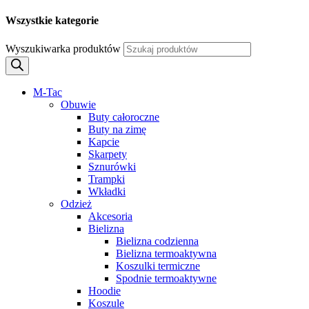
Wszystkie kategorie
Wyszukiwarka produktów
M-Tac
Obuwie
Buty całoroczne
Buty na zimę
Kapcie
Skarpety
Sznurówki
Trampki
Wkładki
Odzież
Akcesoria
Bielizna
Bielizna codzienna
Bielizna termoaktywna
Koszulki termiczne
Spodnie termoaktywne
Hoodie
Koszule