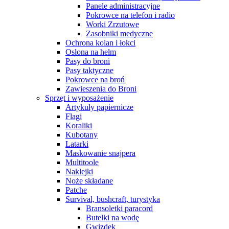
Panele administracyjne
Pokrowce na telefon i radio
Worki Zrzutowe
Zasobniki medyczne
Ochrona kolan i łokci
Osłona na hełm
Pasy do broni
Pasy taktyczne
Pokrowce na broń
Zawieszenia do Broni
Sprzęt i wyposażenie
Artykuły papiernicze
Flagi
Koraliki
Kubotany
Latarki
Maskowanie snajpera
Multitoole
Naklejki
Noże składane
Patche
Survival, bushcraft, turystyka
Bransoletki paracord
Butelki na wodę
Gwizdek