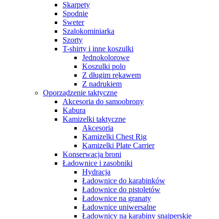
Skarpety
Spodnie
Sweter
Szalokominiarka
Szorty
T-shirty i inne koszulki
Jednokolorowe
Koszulki polo
Z długim rękawem
Z nadrukiem
Oporządzenie taktyczne
Akcesoria do samoobrony
Kabura
Kamizelki taktyczne
Akcesoria
Kamizelki Chest Rig
Kamizelki Plate Carrier
Konserwacja broni
Ładownice i zasobniki
Hydracja
Ładownice do karabinków
Ładownice do pistoletów
Ładownice na granaty
Ładownice uniwersalne
Ładownicy na karabiny snajperskie