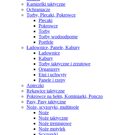
Kamizelki taktyczne
Ochraniacze
Torby, Plecaki, Pokrowce
Plecaki
Pokrowce
Torby
Torby wodoodporne
Portfele
Ładownice, Panele, Kabury
Ładownice
Kabury
Torby taktyczne i zrzutowe
Organizery
Etui i uchwyty
Panele i rzepy
Apteczki
Rękawice taktyczne
Pokrowce na hełm, Kominiarki, Ponczo
Pasy, Pasy taktyczne
Noże, scyzoryki, multitoole
Noże
Noże taktyczne
Noże treningowe
Noże motylek
Scyzoryki