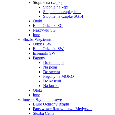
Stopnie na czapkę
Stopnie na kepi
Stopnie na czapkę letnią
Stopnie na czapkę SG14
Otoki
Etui i Odznaki SG
Naszywki SG
Inne
Służba Więzienna
Odzież SW
Etui i Odznaki SW
Imienniki SW
Pagony
Do olimpijki
Na polar
Do swetra
Pagony na MORO
Do koszuli
Na kurtkę
Otoki
Inne
Inne służby mundurowe
Biuro Ochrony Rządu
Państwowe Ratownictwo Medyczne
Służba Celna