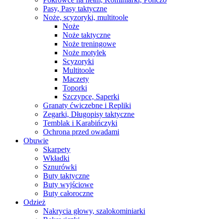
Pasy, Pasy taktyczne
Noże, scyzoryki, multitoole
Noże
Noże taktyczne
Noże treningowe
Noże motylek
Scyzoryki
Multitoole
Maczety
Toporki
Szczypce, Saperki
Granaty ćwiczebne i Repliki
Zegarki, Długopisy taktyczne
Temblak i Karabińczyki
Ochrona przed owadami
Obuwie
Skarpety
Wkładki
Sznurówki
Buty taktyczne
Buty wyjściowe
Buty całoroczne
Odzież
Nakrycia głowy, szalokominiarki