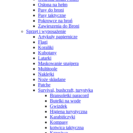
Osłona na hełm
Pasy do broni
Pasy taktyczne
Pokrowce na broń
Zawieszenia do Broni
Sprzęt i wyposażenie
Artykuły papiernicze
Flagi
Koraliki
Kubotany
Latarki
Maskowanie snajpera
Multitoole
Naklejki
Noże składane
Patche
Survival, bushcraft, turystyka
Bransoletki paracord
Butelki na wodę
Gwizdek
Higiena turystyczna
Karabińczyki
Kompasy
kotwica taktyczna
Krzesiwo