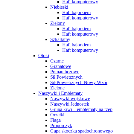
Haft komputerowy
Niebieski
Haft bajorkiem
Haft komputerowy
Zielony
Haft bajorkiem
Haft komputerowy
Szkarłatny
Haft bajorkiem
Haft komputerowy
Otoki
Czarne
Granatowe
Pomarańczowe
Sił Powietrznych
Sił Powietrznych Nowy Wzór
Zielone
Naszywki i Emblematy
Naszywki wojskowe
Naszywki Jednostek
Grupa krwi – emblematy na rzep
Orzełki
Flaga
Proporczyk
Gapa skoczka spadochronowego