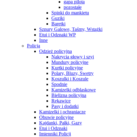
gapa pilota
pozostałe
Spinki do mankietu
Guziki
Baretki
Sznury Galowe, Taśmy, Wstążki
Etui i Odznaki WP
Inne
Policja
Odzież policyjna
Nakrycia głowy i szyi
Mundury policyjne
Kurtki policyjne
Polary, Bluzy, Swetry
Koszulki i Koszule
Spodnie
Kamizelki odblaskowe
Bielizna policyjna
Rękawice
Pasy i dodatki
Kamizelki i ochraniacze
Obuwie policyjne
Kajdanki, Pałki, Gazy
Etui i Odznaki
Imienniki Policji