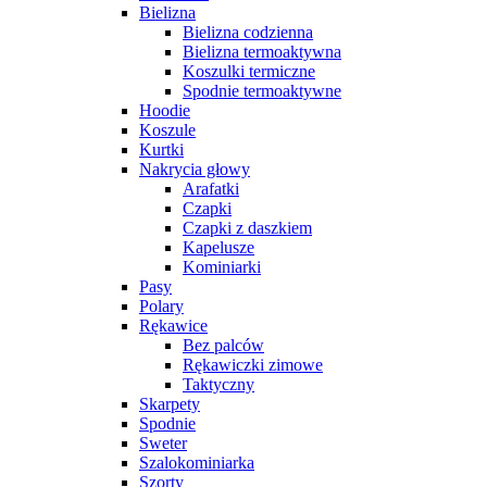
Bielizna
Bielizna codzienna
Bielizna termoaktywna
Koszulki termiczne
Spodnie termoaktywne
Hoodie
Koszule
Kurtki
Nakrycia głowy
Arafatki
Czapki
Czapki z daszkiem
Kapelusze
Kominiarki
Pasy
Polary
Rękawice
Bez palców
Rękawiczki zimowe
Taktyczny
Skarpety
Spodnie
Sweter
Szalokominiarka
Szorty