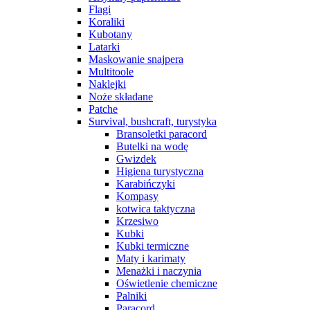
Flagi
Koraliki
Kubotany
Latarki
Maskowanie snajpera
Multitoole
Naklejki
Noże składane
Patche
Survival, bushcraft, turystyka
Bransoletki paracord
Butelki na wodę
Gwizdek
Higiena turystyczna
Karabińczyki
Kompasy
kotwica taktyczna
Krzesiwo
Kubki
Kubki termiczne
Maty i karimaty
Menażki i naczynia
Oświetlenie chemiczne
Palniki
Paracord