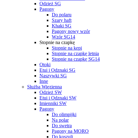
Odzież SG
Pagony
Do polaru
Szary haft
Khaki SG
Pagony nowy wzór
Wzór SG14
Stopnie na czapkę
Stopnie na kepi
Stopnie na czapkę letnią
Stopnie na czapkę SG14
Otoki
Etui i Odznaki SG
Naszywki SG
Inne
Służba Więzienna
Odzież SW
Etui i Odznaki SW
Imienniki SW
Pagony
Do olimpijki
Na polar
Do swetra
Pagony na MORO
Do koszuli