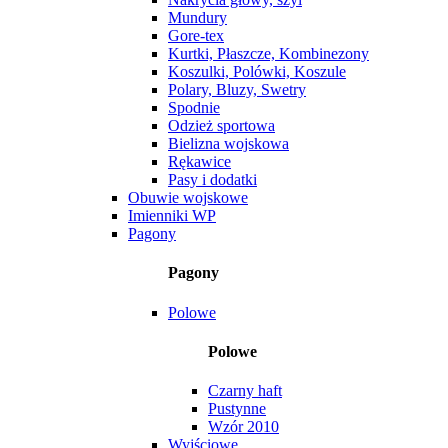
Mundury
Gore-tex
Kurtki, Płaszcze, Kombinezony
Koszulki, Polówki, Koszule
Polary, Bluzy, Swetry
Spodnie
Odzież sportowa
Bielizna wojskowa
Rękawice
Pasy i dodatki
Obuwie wojskowe
Imienniki WP
Pagony
Pagony
Polowe
Polowe
Czarny haft
Pustynne
Wzór 2010
Wyjściowe