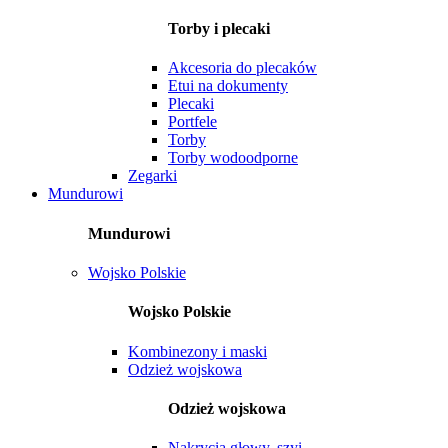
Torby i plecaki
Akcesoria do plecaków
Etui na dokumenty
Plecaki
Portfele
Torby
Torby wodoodporne
Zegarki
Mundurowi
Mundurowi
Wojsko Polskie
Wojsko Polskie
Kombinezony i maski
Odzież wojskowa
Odzież wojskowa
Nakrycia głowy, szyi