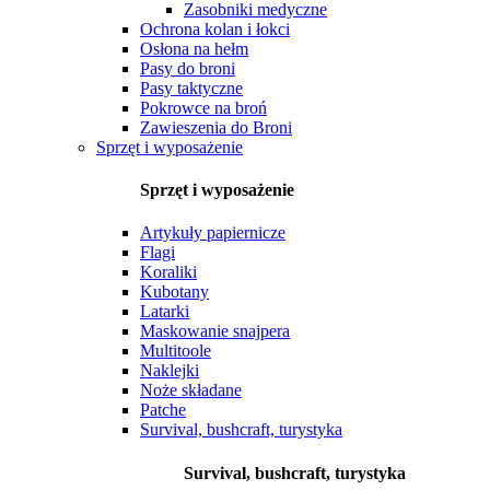
Zasobniki medyczne
Ochrona kolan i łokci
Osłona na hełm
Pasy do broni
Pasy taktyczne
Pokrowce na broń
Zawieszenia do Broni
Sprzęt i wyposażenie
Sprzęt i wyposażenie
Artykuły papiernicze
Flagi
Koraliki
Kubotany
Latarki
Maskowanie snajpera
Multitoole
Naklejki
Noże składane
Patche
Survival, bushcraft, turystyka
Survival, bushcraft, turystyka