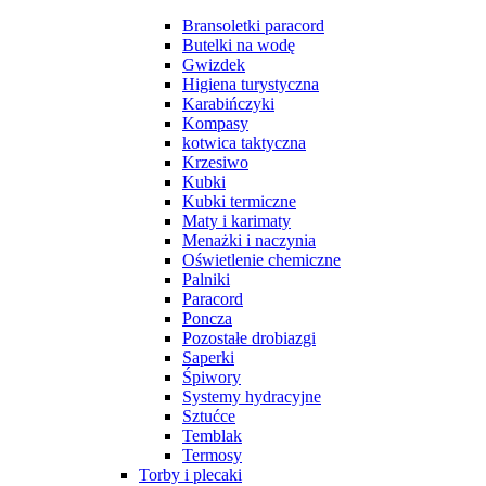
Bransoletki paracord
Butelki na wodę
Gwizdek
Higiena turystyczna
Karabińczyki
Kompasy
kotwica taktyczna
Krzesiwo
Kubki
Kubki termiczne
Maty i karimaty
Menażki i naczynia
Oświetlenie chemiczne
Palniki
Paracord
Poncza
Pozostałe drobiazgi
Saperki
Śpiwory
Systemy hydracyjne
Sztućce
Temblak
Termosy
Torby i plecaki