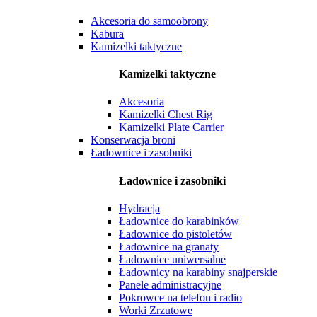
Akcesoria do samoobrony
Kabura
Kamizelki taktyczne
Kamizelki taktyczne
Akcesoria
Kamizelki Chest Rig
Kamizelki Plate Carrier
Konserwacja broni
Ładownice i zasobniki
Ładownice i zasobniki
Hydracja
Ładownice do karabinków
Ładownice do pistoletów
Ładownice na granaty
Ładownice uniwersalne
Ładownicy na karabiny snajperskie
Panele administracyjne
Pokrowce na telefon i radio
Worki Zrzutowe