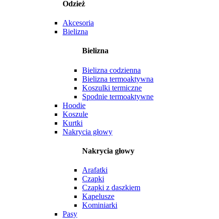
Odzież
Akcesoria
Bielizna
Bielizna
Bielizna codzienna
Bielizna termoaktywna
Koszulki termiczne
Spodnie termoaktywne
Hoodie
Koszule
Kurtki
Nakrycia głowy
Nakrycia głowy
Arafatki
Czapki
Czapki z daszkiem
Kapelusze
Kominiarki
Pasy