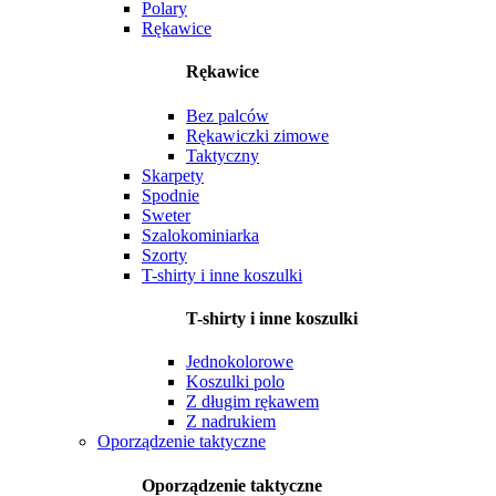
Polary
Rękawice
Rękawice
Bez palców
Rękawiczki zimowe
Taktyczny
Skarpety
Spodnie
Sweter
Szalokominiarka
Szorty
T-shirty i inne koszulki
T-shirty i inne koszulki
Jednokolorowe
Koszulki polo
Z długim rękawem
Z nadrukiem
Oporządzenie taktyczne
Oporządzenie taktyczne