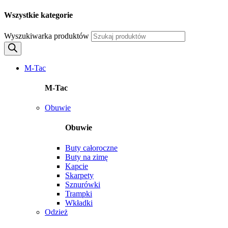
Wszystkie kategorie
Wyszukiwarka produktów
M-Tac
M-Tac
Obuwie
Obuwie
Buty całoroczne
Buty na zimę
Kapcie
Skarpety
Sznurówki
Trampki
Wkładki
Odzież