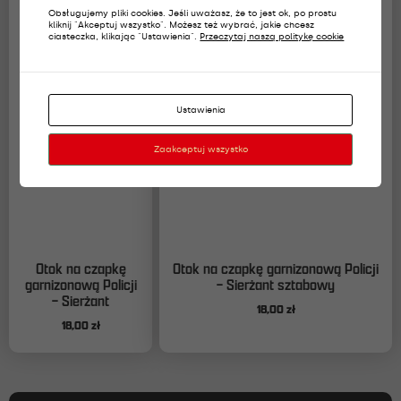
Obsługujemy pliki cookies. Jeśli uważasz, że to jest ok, po prostu
kliknij "Akceptuj wszystko". Możesz też wybrać, jakie chcesz
ciasteczka, klikając "Ustawienia".
Przeczytaj naszą politykę cookie
Ustawienia
Zaakceptuj wszystko
Otok na czapkę
Otok na czapkę garnizonową Policji
garnizonową Policji
– Sierżant sztabowy
– Sierżant
18,00
zł
18,00
zł