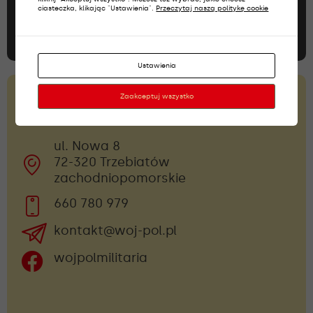
ciasteczka, klikając "Ustawienia".
Przeczytaj naszą politykę cookie
Dołącz do newslettera
Ustawienia
Zaakceptuj wszystko
Skontaktuj się z nami!
ul. Nowa 8
72-320 Trzebiatów
zachodniopomorskie
660 780 979
kontakt@woj-pol.pl
wojpolmilitaria